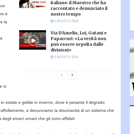
italiano: il Maestro che ha
non
raccontato e denunciato il
ore è
nostro tempo
6 AGOSTO 2026
e la
Via D’Amelio, Loi, Gatani e
ra
Paparcuri: «La verità non
può essere sepolta dalle
divisioni»
5 AGOSTO 2026
e si
i in estate e gelide in inverno, dove è
pesante il degrado
vraffollamento, e denunciamo la disumanità di un
sistema che
 degli esseri umani che gli sono affidati
.