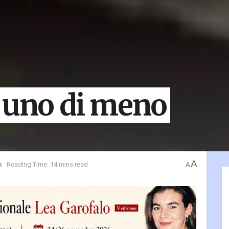
, uno di meno
A
à
Reading Time: 14 mins read
A