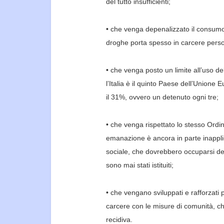
del tutto
insuff
icienti;
• che venga depenalizzato il consumo 
droghe porta
spesso in carcere perso
• che venga posto un limite all’uso de
l’Italia è il
quinto Paese dell’Unione Eur
il 31%, ovvero un
detenuto ogni tre;
• che venga rispettato lo stesso Ordi
emanazione
è ancora in parte inappli
sociale, che dovrebbero
occuparsi del
sono mai stati istituiti;
• che vengano sviluppati e rafforza
ti
carcere
con le misure di comunità, ch
recidiva.