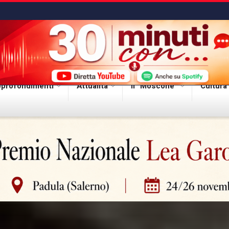
profondimenti
Attualità
Il “Moscone”
Cultura