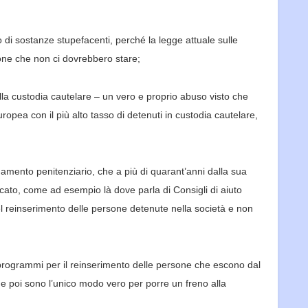
di sostanze stupefacenti, perché la legge attuale sulle
ne che non ci dovrebbero stare;
lla custodia cautelare
–
un vero e
proprio abuso visto che
opea con il più alto tasso di detenuti in custodia cautelare,
namento penitenziario, che a più di quarant’anni dall
a sua
cato, come ad esempio là dove parla di Consigli di aiuto
 reinserimento delle persone detenute nella società e non
 programmi per il reinserimento delle persone che escono dal
e poi sono l’unico modo vero per porre un freno alla