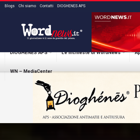
Blogs
Chi siamo
Contatti
DIOGHENES APS
DIOGHENES APS
Le inchieste di WordNews
Ap
WN – MediaCenter