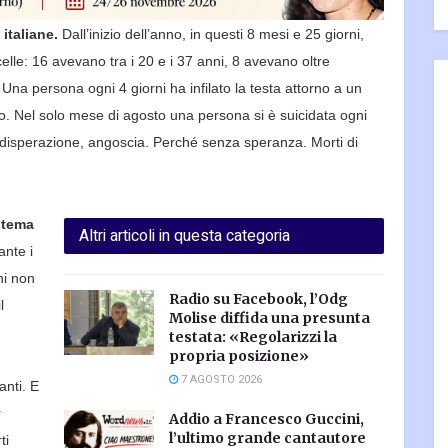
 italiane.
Dall’inizio dell’anno, in questi 8 mesi e 2
5
giorni,
elle: 16 avevano tra i 20 e i 37 anni, 8 avevano oltre
na persona ogni 4 giorni ha infilato la testa attorno a un
o. Nel
solo mese di agosto
una persona si è suicidata ogni
 disperazione,
angoscia. Perché senza speranza. Morti di
stema
Altri articoli in questa categoria
ante i
hi non
Radio su Facebook, l’Odg
l
Molise diffida una presunta
testata: «Regolarizzi la
propria posizione»
7 AGOSTO 2026
anti. E
r
Addio a Francesco Guccini,
l’ultimo grande cantautore
ti