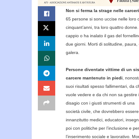
Non si ferma la strage nelle carceri
6
5
persone si
sono uccise nelle loro c
cinquant’anni, tra loro quattro
donne. U
cappio o ha inalato il gas del fornellin
due giorni. Morti di solitudine, paura,
galera
.
P
ersone diventate vittime di un si
carcere mantenuto in piedi
,
nonost
suoi risultati spesso
fallimentari
,
da
c
vuole vedere e da chi non sa gestire i
disagio con i giusti strumenti di una
società
civile, che dovrebbero essere
innanzitutto medici, educatori, insegn
poi con politiche per l’inclusione e
pe
l’inserimento sociale e lavorativo.
Mor