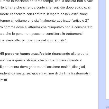
l resto lo facciamo da tanto tempo, che la società
non si volti
te lo fa) e che
si renda conto che
, suicidi
o dopo suicidio
,
si
 morte cancellata con l’entrata in vigore della Costituzione
tempo chiediamo che sia finalmente applicato l’articolo 27
zo
comma dove si afferma che “l’imputato non è considerato
a e che le
pene non possono consistere in trattamenti
o tendere alla rieducazione
del condannato”.
 6
5
persone hanno
manifestato
rinunciando alla propria
ssa fine a questa strage, che può terminare quando il
i pattumiera dove gettare tutti assieme malati, disagiati,
pendenti da
sostanze, giovani vittime di chi li ha trasformati in
fitti.