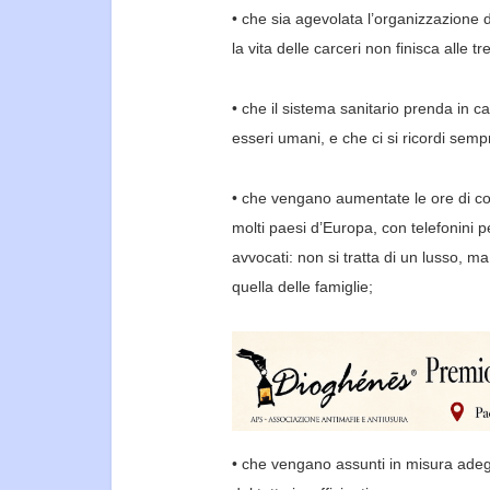
• che sia agevolata l’organizzazione di
la vita delle
carceri non finisca alle tr
• che il sistema sanitario prenda in c
esseri umani,
e ch
e ci si ricordi se
• che vengano aumentate le ore di col
molti
paesi d’Europa, con telefonini pe
avvocati: non si
tratta di un lusso, ma
quella delle famiglie;
• che vengano assunti in misura adeg