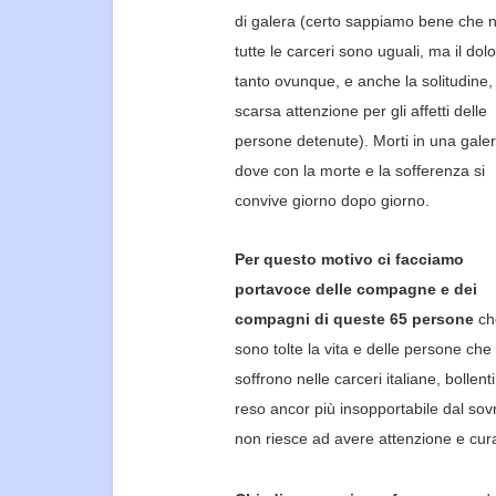
d
i
galera (certo sappiam
o
bene che 
tutte le carceri sono
uguali, ma il dol
tanto ovunque, e anche la solitudine, 
scarsa attenzione per gli affetti delle
persone
detenute).
Morti in una gale
dove con la morte e la sofferenza si
convive giorno
dopo giorno.
Per questo motivo
ci facciamo
portavoce
delle compagne e dei
compagni di queste 6
5
persone
ch
sono
tolte la vita e delle persone che
soffrono nelle carceri italiane, bollent
reso
ancor più insopportabile dal so
non riesce ad avere attenzione e cura