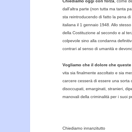
Chiediamo oggi con forza
, come de
dall’altra
parte (non tutta ma tanta par
sta r
eintr
oducendo
di fatto la pena di
italiana il 1 gennaio 1948. Allo
stesso
della Costituzione al secondo e al ter
colpevole sino alla condanna definitiv
contrar
i al senso di umanità e devon
V
ogliamo
che il dolore che queste
vita sia finalmente
ascoltato e sia me
ca
rcere cesserà di essere una sorta
d
disoccupati, emarginati, stranieri, di
manovali della criminalità per i suoi pro
Chiediamo
innanzitutto