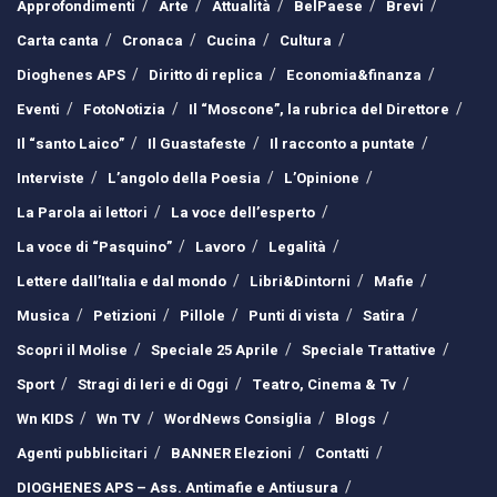
Approfondimenti
Arte
Attualità
BelPaese
Brevi
Carta canta
Cronaca
Cucina
Cultura
Dioghenes APS
Diritto di replica
Economia&finanza
Eventi
FotoNotizia
Il “Moscone”, la rubrica del Direttore
Il “santo Laico”
Il Guastafeste
Il racconto a puntate
Interviste
L’angolo della Poesia
L’Opinione
La Parola ai lettori
La voce dell’esperto
La voce di “Pasquino”
Lavoro
Legalità
Lettere dall’Italia e dal mondo
Libri&Dintorni
Mafie
Musica
Petizioni
Pillole
Punti di vista
Satira
Scopri il Molise
Speciale 25 Aprile
Speciale Trattative
Sport
Stragi di Ieri e di Oggi
Teatro, Cinema & Tv
Wn KIDS
Wn TV
WordNews Consiglia
Blogs
Agenti pubblicitari
BANNER Elezioni
Contatti
DIOGHENES APS – Ass. Antimafie e Antiusura