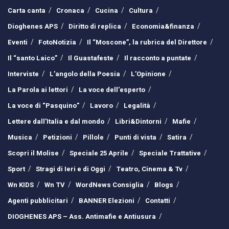
Carta canta
Cronaca
Cucina
Cultura
Dioghenes APS
Diritto di replica
Economia&finanza
Eventi
FotoNotizia
Il “Moscone”, la rubrica del Direttore
Il “santo Laico”
Il Guastafeste
Il racconto a puntate
Interviste
L’angolo della Poesia
L’Opinione
La Parola ai lettori
La voce dell’esperto
La voce di “Pasquino”
Lavoro
Legalità
Lettere dall’Italia e dal mondo
Libri&Dintorni
Mafie
Musica
Petizioni
Pillole
Punti di vista
Satira
Scopri il Molise
Speciale 25 Aprile
Speciale Trattative
Sport
Stragi di Ieri e di Oggi
Teatro, Cinema & Tv
Wn KIDS
Wn TV
WordNews Consiglia
Blogs
Agenti pubblicitari
BANNER Elezioni
Contatti
DIOGHENES APS – Ass. Antimafie e Antiusura