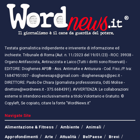
Testata giornalistica indipendente e irriverente di informazione ed
inchieste. Tribunale di Roma (Aut. n. 11/2023 del 19/01/23) - ROC: 39938 -
Organo Antifascista, Antirazzista e Laico (Tutti i diritti sono Riservati) -
EDITORE: Dioghenes APS® - Ass. Antimafie e Antiusura - Cod. Fisc./P. Iva:
16847951007 - dioghenesaps@gmail.com - dioghenesaps@pec.it - ​​
DIRETTORE: Paolo De Chiara (giornalista professionista, OdG Molise -
direttore@wordnews.it - ​​375.6684391). AVVERTENZA: Le collaborazioni
esterne si intendono esclusivamente a titolo Volontario e Gratuito. ©
Copyleft, Se copiato, citare la fonte "WordNews.it"
Navigate Site
Alimentazione & Fitness
Ambiente
Animali
Approfondimenti
Arte
Attualità
BelPaese
Brevi