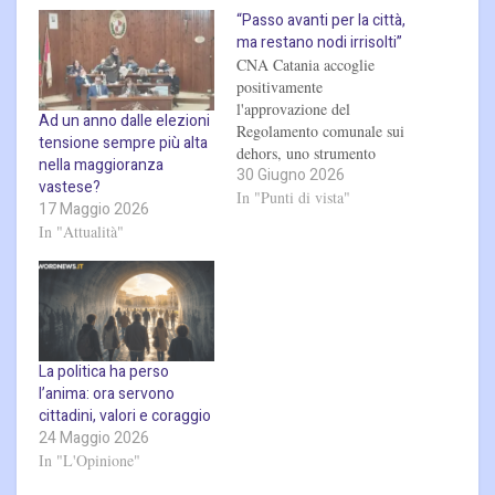
“Passo avanti per la città,
ma restano nodi irrisolti”
CNA Catania accoglie
positivamente
l'approvazione del
Ad un anno dalle elezioni
Regolamento comunale sui
tensione sempre più alta
dehors, uno strumento
nella maggioranza
30 Giugno 2026
atteso da anni e necessario
vastese?
per garantire certezza agli
In "Punti di vista"
17 Maggio 2026
operatori economici, regole
In "Attualità"
uniformi per l'utilizzo dello
spazio pubblico e maggiore
qualità urbana. Nel corso
dell'iter di approvazione
sono stati introdotti alcuni
miglioramenti significativi
La politica ha perso
rispetto alla bozza
l’anima: ora servono
originaria, anche…
cittadini, valori e coraggio
24 Maggio 2026
In "L'Opinione"