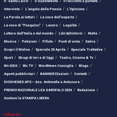
Il “santo Laico”
Il Guastafeste
Il racconto a puntate
Interviste
L’angolo della Poesia
L’Opinione
La Parola ai lettori
La voce dell’esperto
La voce di “Pasquino”
Lavoro
Legalità
Lettere dall’Italia e dal mondo
Libri&Dintorni
Mafie
Musica
Petizioni
Pillole
Punti di vista
Satira
Scopri il Molise
Speciale 25 Aprile
Speciale Trattative
Sport
Stragi di Ieri e di Oggi
Teatro, Cinema & Tv
Wn KIDS
Wn TV
WordNews Consiglia
Blogs
Agenti pubblicitari
BANNER Elezioni
Contatti
DIOGHENES APS – Ass. Antimafie e Antiusura
PREMIO NAZIONALE LEA GAROFALO 2024
Redazione
Sostieni la STAMPA LIBERA
Follow Us