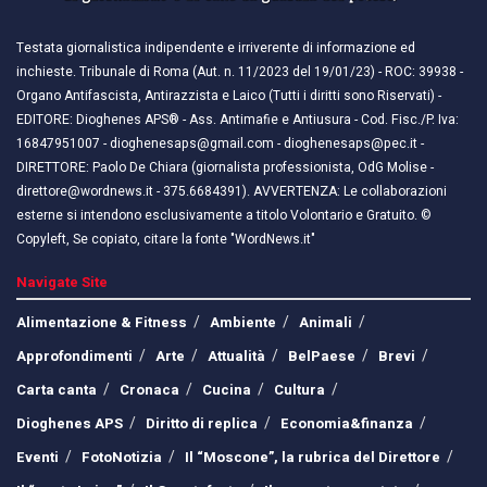
Testata giornalistica indipendente e irriverente di informazione ed
inchieste. Tribunale di Roma (Aut. n. 11/2023 del 19/01/23) - ROC: 39938 -
Organo Antifascista, Antirazzista e Laico (Tutti i diritti sono Riservati) -
EDITORE: Dioghenes APS® - Ass. Antimafie e Antiusura - Cod. Fisc./P. Iva:
16847951007 - dioghenesaps@gmail.com - dioghenesaps@pec.it - ​​
DIRETTORE: Paolo De Chiara (giornalista professionista, OdG Molise -
direttore@wordnews.it - ​​375.6684391). AVVERTENZA: Le collaborazioni
esterne si intendono esclusivamente a titolo Volontario e Gratuito. ©
Copyleft, Se copiato, citare la fonte "WordNews.it"
Navigate Site
Alimentazione & Fitness
Ambiente
Animali
Approfondimenti
Arte
Attualità
BelPaese
Brevi
Carta canta
Cronaca
Cucina
Cultura
Dioghenes APS
Diritto di replica
Economia&finanza
Eventi
FotoNotizia
Il “Moscone”, la rubrica del Direttore