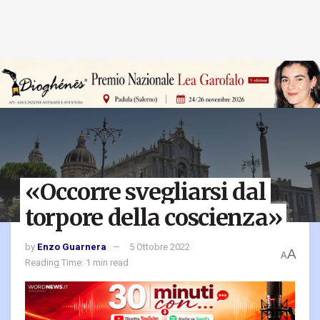
«Occorre svegliarsi dal
torpore della coscienza»
by
Enzo Guarnera
5 Ottobre 2022
A
A
Reading Time: 1 min read