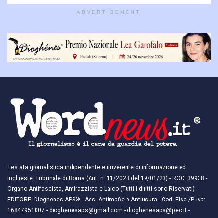
ADVERTISEMENT
Testata giornalistica indipendente e irriverente di informazione ed
inchieste. Tribunale di Roma (Aut. n. 11/2023 del 19/01/23) - ROC: 39938 -
Organo Antifascista, Antirazzista e Laico (Tutti i diritti sono Riservati) -
EDITORE: Dioghenes APS® - Ass. Antimafie e Antiusura - Cod. Fisc./P. Iva:
16847951007 - dioghenesaps@gmail.com - dioghenesaps@pec.it - ​​