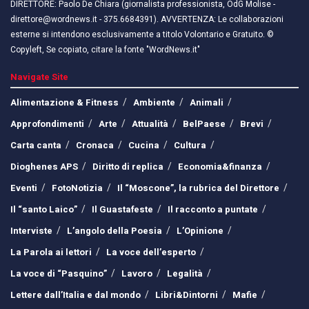
DIRETTORE: Paolo De Chiara (giornalista professionista, OdG Molise -
direttore@wordnews.it - ​​375.6684391). AVVERTENZA: Le collaborazioni
esterne si intendono esclusivamente a titolo Volontario e Gratuito. ©
Copyleft, Se copiato, citare la fonte "WordNews.it"
Navigate Site
Alimentazione & Fitness
Ambiente
Animali
Approfondimenti
Arte
Attualità
BelPaese
Brevi
Carta canta
Cronaca
Cucina
Cultura
Dioghenes APS
Diritto di replica
Economia&finanza
Eventi
FotoNotizia
Il “Moscone”, la rubrica del Direttore
Il “santo Laico”
Il Guastafeste
Il racconto a puntate
Interviste
L’angolo della Poesia
L’Opinione
La Parola ai lettori
La voce dell’esperto
La voce di “Pasquino”
Lavoro
Legalità
Lettere dall’Italia e dal mondo
Libri&Dintorni
Mafie