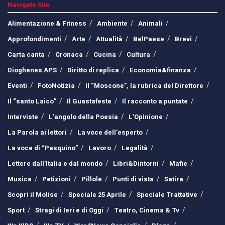
Navigate Site
Alimentazione & Fitness
Ambiente
Animali
Approfondimenti
Arte
Attualità
BelPaese
Brevi
Carta canta
Cronaca
Cucina
Cultura
Dioghenes APS
Diritto di replica
Economia&finanza
Eventi
FotoNotizia
Il “Moscone”, la rubrica del Direttore
Il “santo Laico”
Il Guastafeste
Il racconto a puntate
Interviste
L’angolo della Poesia
L’Opinione
La Parola ai lettori
La voce dell’esperto
La voce di “Pasquino”
Lavoro
Legalità
Lettere dall’Italia e dal mondo
Libri&Dintorni
Mafie
Musica
Petizioni
Pillole
Punti di vista
Satira
Scopri il Molise
Speciale 25 Aprile
Speciale Trattative
Sport
Stragi di Ieri e di Oggi
Teatro, Cinema & Tv