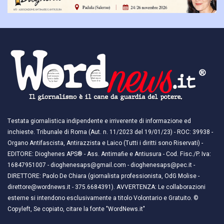
Testata giornalistica indipendente e irriverente di informazione ed
inchieste. Tribunale di Roma (Aut. n. 11/2023 del 19/01/23) - ROC: 39938 -
Organo Antifascista, Antirazzista e Laico (Tutti i diritti sono Riservati) -
EDITORE: Dioghenes APS® - Ass. Antimafie e Antiusura - Cod. Fisc./P. Iva:
16847951007 - dioghenesaps@gmail.com - dioghenesaps@pec.it - ​​
DIRETTORE: Paolo De Chiara (giornalista professionista, OdG Molise -
direttore@wordnews.it - ​​375.6684391). AVVERTENZA: Le collaborazioni
esterne si intendono esclusivamente a titolo Volontario e Gratuito. ©
Copyleft, Se copiato, citare la fonte "WordNews.it"