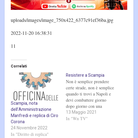
uploads/images/image_750x422_6377c91ef36ba.jpg
2022-11-20 16:38:31
11
Correlati
Resistere a Scampia
Non è semplice prendere
certe strade, non è semplice
quando ti trovi a Napoli e
devi combattere giorno
Scampia, nota
dopo giorno con una
dell’Amministrazione
13 Maggio 2021
mentalità criminale e far
Manfredi e replica di Ciro
comprendere, soprattutto, ai
In "Wn TV"
Corona
più giovani che meglio dei
24 Novembre 2022
soldi facili della camorra
In "Diritto di replica"
c’è la dignità di essere