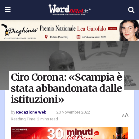
Ciro Corona: «Scampia è
stata abbandonata dalle
istituzioni»
by
Redazione Web
20 Novembre 2022
A
A
Reading Time: 2 mins read