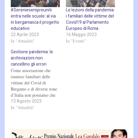
#Sereniesempreuniti
Le lezioni della pandemia:
entra nelle scuole: al via
i familiari delle vittime del
in bergamasca il progetto
Covid19 al Parlamento
educativo
Europeo di Roma
22 Aprile 2023
16 Maggio 2023
In "Attualità"
In "Eventi"
Gestione pandemia: le
archiviazioni non
cancellino gli errori
Come associazione che
riunisce familiari delle
vittime del Covid di
Bergamo e di diverse zone
d’Italia non possiamo che
13 Agosto 2023
essere grati delle
dichiarazioni che il
In "Attualità"
procuratore capo di
Bergamo Antonio
Chiappani ha rilasciato in
un articolo pubblicato il 12