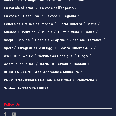
La Parola ai lettori
La voce dell’esperto
La voce di “Pasquino”
Lavoro
Legalità
Lettere dall’Italia e dal mondo
Libri&Dintorni
Mafie
Musica
Petizioni
Pillole
Punti di vista
Satira
Scopri il Molise
Speciale 25 Aprile
Speciale Trattative
Sport
Stragi di Ieri e di Oggi
Teatro, Cinema & Tv
Wn KIDS
Wn TV
WordNews Consiglia
Blogs
Agenti pubblicitari
BANNER Elezioni
Contatti
DIOGHENES APS – Ass. Antimafie e Antiusura
PREMIO NAZIONALE LEA GAROFALO 2024
Redazione
Sostieni la STAMPA LIBERA
Follow Us