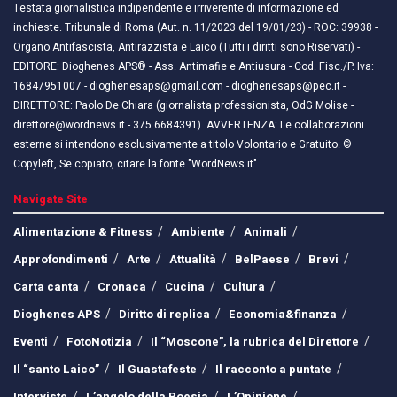
Testata giornalistica indipendente e irriverente di informazione ed
inchieste. Tribunale di Roma (Aut. n. 11/2023 del 19/01/23) - ROC: 39938 -
Organo Antifascista, Antirazzista e Laico (Tutti i diritti sono Riservati) -
EDITORE: Dioghenes APS® - Ass. Antimafie e Antiusura - Cod. Fisc./P. Iva:
16847951007 - dioghenesaps@gmail.com - dioghenesaps@pec.it - ​​
DIRETTORE: Paolo De Chiara (giornalista professionista, OdG Molise -
direttore@wordnews.it - ​​375.6684391). AVVERTENZA: Le collaborazioni
esterne si intendono esclusivamente a titolo Volontario e Gratuito. ©
Copyleft, Se copiato, citare la fonte "WordNews.it"
Navigate Site
Alimentazione & Fitness
Ambiente
Animali
Approfondimenti
Arte
Attualità
BelPaese
Brevi
Carta canta
Cronaca
Cucina
Cultura
Dioghenes APS
Diritto di replica
Economia&finanza
Eventi
FotoNotizia
Il “Moscone”, la rubrica del Direttore
Il “santo Laico”
Il Guastafeste
Il racconto a puntate
Interviste
L’angolo della Poesia
L’Opinione