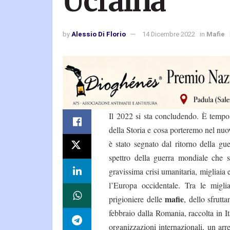
Ucraina
by
Alessio Di Florio
14 Dicembre 2022
in
Mafie
Il 2022 si sta concludendo. È tempo 
della Storia e cosa porteremo nel nu
è stato segnato dal ritorno della gu
spettro della guerra mondiale che 
gravissima crisi umanitaria, migliaia 
l’Europa occidentale. Tra le migli
mafie
prigioniere delle
, dello sfrut
febbraio dalla Romania, raccolta in I
organizzazioni internazionali, un arr