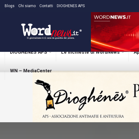
Blogs
Chi siamo
Contatti
DIOGHENES APS
DIOGHENES APS
Le inchieste di WordNews
Ap
WN – MediaCenter