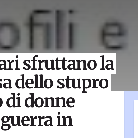
ri sfruttano la
sa dello stupro
 di donne
 guerra in