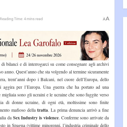
A
Reading Time: 4 mins read
A
di bilanci e di interrogarci su come consegnare agli archivi
ovo anno. Quest’anno che sta volgendo al termine sicuramente
erra, trent’anni dopo i Balcani, nel cuore dell’Europa, dello
si aggira per l’Europa. Una guerra che ha portato ad una
e migliaia sono gli ucraini e le ucraine che sono fuggite verso
aia di donne ucraine, di ogni età, moltissime sono finite
tratta
tamento mafioso della
. La prima denuncia arrivò a fine
Sex Industry is violence
talia da
. Conferme sono arrivate da
esto in Spagna (vittime minorenni, l’industria criminale dello