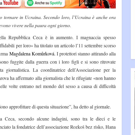
no tornare in Ucraina. Secondo loro, l’Ucraina è anche ora
evono vivere nella paura ogni giorno.
nella Repubblica Ceca è in aumento. I magnaccia spesso
fidabili per loro» ha titolato un articolo l’11 settembre scorso
firma
Magdalena Komůrková
.
I protettori stanno attirando alla
ono fuggite dalla guerra con i loro figli e si sono ritrovate
ta giornalistica. La coordinatrice dell’Associazione per la
ova ha affermato alla giornalista che le rifugiate «non hanno
elle volte entrano nel mondo del sesso a causa di difficoltà
ono approfittare di questa situazione”, ha detto al giornale.
ca Ceca, secondo alcune indagini, sono tra le dieci e le
unciato la fondatrice dell’associazione Rozkoš bez risko, Hana