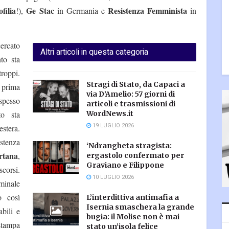
filia
Ge Stac
Resistenza Femminista
!),
in Germania e
in
rcato
Altri articoli in questa categoria
to sta
troppi.
Stragi di Stato, da Capaci a
 prima
via D’Amelio: 57 giorni di
spesso
articoli e trasmissioni di
to sta
WordNews.it
19 LUGLIO 2026
stera.
stenza
‘Ndrangheta stragista:
rtana
,
ergastolo confermato per
Graviano e Filippone
corsi.
10 LUGLIO 2026
minale
o così
L’interdittiva antimafia a
Isernia smaschera la grande
bili e
bugia: il Molise non è mai
 stampa
stato un’isola felice