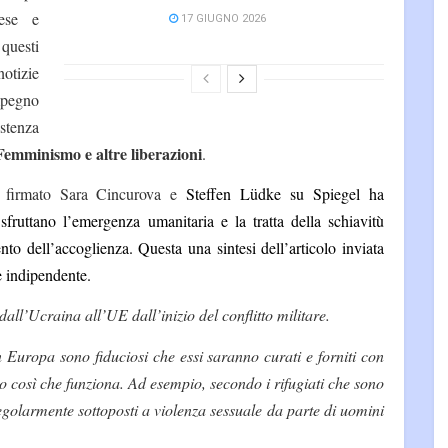
lese e
17 GIUGNO 2026
 questi
otizie
impegno
tenza
Femminismo e altre liberazioni
.
lo firmato Sara Cincurova e
Steffen Lüdke
su Spiegel
ha
fruttano l’emergenza umanitaria e la tratta della schiavitù
nto dell’accoglienza. Questa una sintesi dell’articolo inviata
e indipendente.
all’Ucraina all’UE dall’inizio del conflitto militare.
n Europa sono fiduciosi che essi saranno curati e forniti con
o così che funziona. Ad esempio, secondo i rifugiati che sono
regolarmente sottoposti a violenza sessuale da parte di uomini