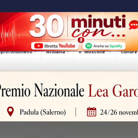
profondimenti
Attualità
Il “Moscone”
Cultura