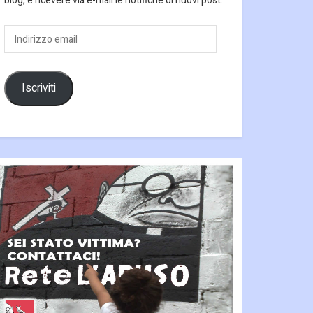
blog, e ricevere via e-mail le notifiche di nuovi post.
Indirizzo
email
Iscriviti