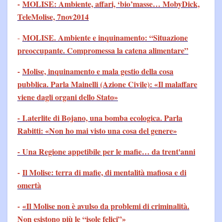
-
MOLISE: Ambiente, affari, ‘bio’masse… MobyDick,
TeleMolise, 7nov2014
MOLISE. Ambiente e inquinamento: “Situazione
-
preoccupante. Compromessa la catena alimentare”
-
Molise, inquinamento e mala gestio della cosa
pubblica. Parla Mainelli (Azione Civile): «Il malaffare
viene dagli organi dello Stato»
- Laterlite di Bojano, una bomba ecologica. Parla
Rabitti: «Non ho mai visto una cosa del genere»
- Una Regione appetibile per le mafie… da trent'anni
-
Il Molise: terra di mafie, di mentalità mafiosa e di
omertà
-
«Il Molise non è avulso da problemi di criminalità.
Non esistono più le “isole felici”»