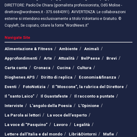
DIRETTORE: Paolo De Chiara (giornalista professionista, OdG Molise -
direttore@wordnews.it - ​​375.6684391). AVVERTENZA: Le collaborazioni
esterne si intendono esclusivamente a titolo Volontario e Gratuito. ©
Copyleft, Se copiato, citare la fonte "WordNews.it"
Navigate Site
Alimentazione & Fitness
Ambiente
Animali
Approfondimenti
Arte
Attualità
BelPaese
Brevi
Carta canta
Cronaca
Cucina
Cultura
Dioghenes APS
Diritto di replica
Economia&finanza
Eventi
FotoNotizia
Il “Moscone”, la rubrica del Direttore
Il “santo Laico”
Il Guastafeste
Il racconto a puntate
Interviste
L’angolo della Poesia
L’Opinione
La Parola ai lettori
La voce dell’esperto
La voce di “Pasquino”
Lavoro
Legalità
Lettere dall’Italia e dal mondo
Libri&Dintorni
Mafie