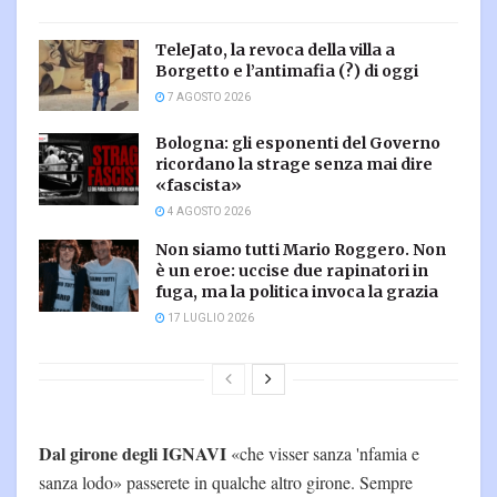
TeleJato, la revoca della villa a
Borgetto e l’antimafia (?) di oggi
7 AGOSTO 2026
Bologna: gli esponenti del Governo
ricordano la strage senza mai dire
«fascista»
4 AGOSTO 2026
Non siamo tutti Mario Roggero. Non
è un eroe: uccise due rapinatori in
fuga, ma la politica invoca la grazia
17 LUGLIO 2026
Dal girone degli IGNAVI
«che visser sanza 'nfamia e
sanza lodo» passerete in qualche altro girone. Sempre