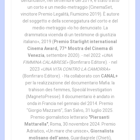
denunciato», nel settembre del 2019, è stato tratto
un corto e un medio-metraggio (CinemaSet,
vincitore Premio Legalità, Fiumicino 2019). È autore
del soggetto e della sceneggiatura del corto e del
medio-metraggio «Io ho denunciato. La
drammatica vicenda di un testimone di giustizia
italiano», 2019 (
Premio Starlight international
Cinema Award, 77^ Mostra del Cinema di
Venezia
, settembre 2020). - nel 2022
«UNA
FIMMINA CALABRESE»
(Bonfirraro Editore). - nel
2023
«UNA VITA CONTRO LA CAMORRA»
(Bonfirraro Editore). - Ha collaborato con
CANAL+
per la realizzazione del documentario Mafia: la
trahison des femmes, Speciàl Investigation
(MagnetoPresse). Il documentario è andato in
onda in Francia nel gennaio del 2014. Premio
"Giorgio Mazzanti", San Salvo, 31 luglio 2025.
Premio giornalistico letterario
"Piersanti
Mattarella"
, Roma, 30 novembre 2024. Premio
Adriatico, «Un mare che unisce»,
Giornalista
molisano dell’anno
, Guardiagrele (Chieti),