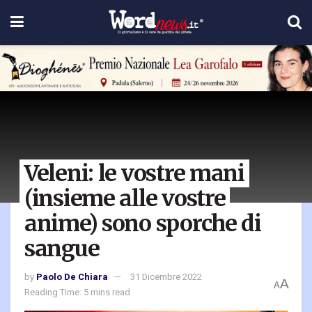
Veleni: le vostre mani
(insieme alle vostre
anime) sono sporche di
sangue
by
Paolo De Chiara
31 Dicembre 2022
A
A
Reading Time: 5 mins read