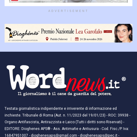
ADVERTISEMENT
Testata giornalistica indipendente e irriverente di informazione ed
inchieste. Tribunale di Roma (Aut. n. 11/2023 del 19/01/23) - ROC: 39938 -
Organo Antifascista, Antirazzista e Laico (Tutti i diritti sono Riservati) -
EDITORE: Dioghenes APS® - Ass. Antimafie e Antiusura - Cod. Fisc./P. Iva:
16847951007 - dioghenesaps@gmail.com - dioghenesaps@pec.it - ​​