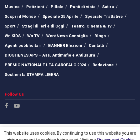
Musica
Petizioni
Pillole
Punti di vista
Satira
Scopri il Molise
Speciale 25 Aprile
Speciale Trattative
Sport
Stragi di Ieri e di Oggi
Teatro, Cinema & Tv
Wn KIDS
Wn TV
WordNews Consiglia
Blogs
Agenti pubblicitari
BANNER Elezioni
Contatti
DIOGHENES APS – Ass. Antimafie e Antiusura
PREMIO NAZIONALE LEA GAROFALO 2024
Redazione
Sostieni la STAMPA LIBERA
Follow Us
This website uses cookies. By continuing to use this website you are