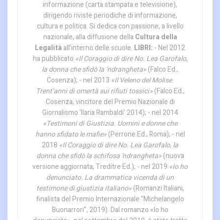
informazione (carta stampata e televisione),
dirigendo riviste periodiche di informazione,
cultura e politica. Si dedica con passione, a livello
nazionale, alla diffusione della
Cultura della
Legalità
all’interno delle scuole.
LIBRI:
- Nel 2012
ha pubblicato
«Il Coraggio di dire No. Lea Garofalo,
la donna che sfidò la ‘ndrangheta»
(Falco Ed.,
Cosenza); - nel 2013
«Il Veleno del Molise.
Trent’anni di omertà sui rifiuti tossici»
(Falco Ed.,
Cosenza, vincitore del Premio Nazionale di
Giornalismo ‘Ilaria Rambaldi’ 2014); - nel 2014
«Testimoni di Giustizia. Uomini e donne che
hanno sfidato le mafie»
(Perrone Ed., Roma); - nel
2018
«Il Coraggio di dire No. Lea Garofalo, la
donna che sfidò la schifosa 'ndrangheta»
(nuova
versione aggiornata, Treditre Ed.); - nel 2019
«Io ho
denunciato. La drammatica vicenda di un
testimone di giustizia italiano»
(Romanzi Italiani,
finalista del Premio Internazionale “Michelangelo
Buonarrori”, 2019). Dal romanzo «Io ho