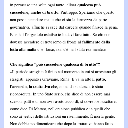
qualcosa può
in permesso una volta ogni tanto, allora
succedere, anche di brutto
. Purtroppo. Speriamo che questo
non possa accadere mai e che ci sia la fermezza da parte
governativa, affinché si esce dal carcere quando finisce la pena.
E se hai l’ergastolo ostativo te lo devi fare tutto. Se ciò non
fallimento della
dovesse accadere ci troveremo di fronte al
lotta alla mafia
che, forse, non c'è mai stata realmente.»
Che significa “può succedere qualcosa di brutto”?
«Il periodo stragista è finito nel momento in cui si arrestano gli
il patto,
stragisti, appunto i Graviano, Riina. E va in atto
l'accordo, la trattativa
che, come da sentenza, è stata
riconosciuta. In uno Stato serio, che dice di non essere mai
sceso a patti e di non aver avuto accordi, si dovrebbe suscitare,
come dice Di Matteo, nell'opinione pubblica e in quelli che
sono ai vertici delle istituzioni un risentimento. È morta gente.
Non dobbiamo dimenticare che dopo la trattativa hanno fatto