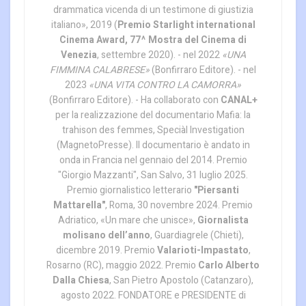
drammatica vicenda di un testimone di giustizia
italiano», 2019 (
Premio Starlight international
Cinema Award, 77^ Mostra del Cinema di
Venezia
, settembre 2020). - nel 2022
«UNA
FIMMINA CALABRESE»
(Bonfirraro Editore). - nel
2023
«UNA VITA CONTRO LA CAMORRA»
(Bonfirraro Editore). - Ha collaborato con
CANAL+
per la realizzazione del documentario Mafia: la
trahison des femmes, Speciàl Investigation
(MagnetoPresse). Il documentario è andato in
onda in Francia nel gennaio del 2014. Premio
"Giorgio Mazzanti", San Salvo, 31 luglio 2025.
Premio giornalistico letterario
"Piersanti
Mattarella"
, Roma, 30 novembre 2024. Premio
Adriatico, «Un mare che unisce»,
Giornalista
molisano dell’anno
, Guardiagrele (Chieti),
dicembre 2019. Premio
Valarioti-Impastato
,
Rosarno (RC), maggio 2022. Premio
Carlo Alberto
Dalla Chiesa
, San Pietro Apostolo (Catanzaro),
agosto 2022. FONDATORE e PRESIDENTE di