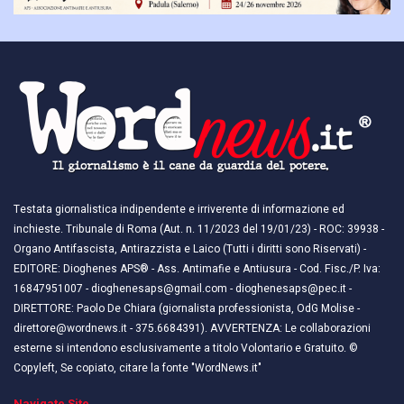
Testata giornalistica indipendente e irriverente di informazione ed
inchieste. Tribunale di Roma (Aut. n. 11/2023 del 19/01/23) - ROC: 39938 -
Organo Antifascista, Antirazzista e Laico (Tutti i diritti sono Riservati) -
EDITORE: Dioghenes APS® - Ass. Antimafie e Antiusura - Cod. Fisc./P. Iva:
16847951007 - dioghenesaps@gmail.com - dioghenesaps@pec.it - ​​
DIRETTORE: Paolo De Chiara (giornalista professionista, OdG Molise -
direttore@wordnews.it - ​​375.6684391). AVVERTENZA: Le collaborazioni
esterne si intendono esclusivamente a titolo Volontario e Gratuito. ©
Copyleft, Se copiato, citare la fonte "WordNews.it"
Navigate Site