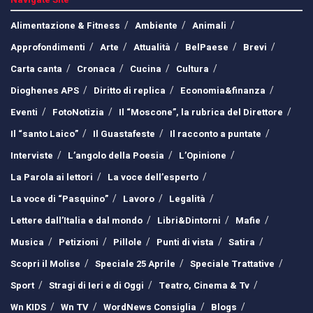
Alimentazione & Fitness
Ambiente
Animali
Approfondimenti
Arte
Attualità
BelPaese
Brevi
Carta canta
Cronaca
Cucina
Cultura
Dioghenes APS
Diritto di replica
Economia&finanza
Eventi
FotoNotizia
Il “Moscone”, la rubrica del Direttore
Il “santo Laico”
Il Guastafeste
Il racconto a puntate
Interviste
L’angolo della Poesia
L’Opinione
La Parola ai lettori
La voce dell’esperto
La voce di “Pasquino”
Lavoro
Legalità
Lettere dall’Italia e dal mondo
Libri&Dintorni
Mafie
Musica
Petizioni
Pillole
Punti di vista
Satira
Scopri il Molise
Speciale 25 Aprile
Speciale Trattative
Sport
Stragi di Ieri e di Oggi
Teatro, Cinema & Tv
Wn KIDS
Wn TV
WordNews Consiglia
Blogs