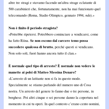
altre tre stragi e stavamo facendo un'altra strage eclatante di
500 carabinieri che, fortunatamente, non ha mai funzionato quel
nda
telecomando (Roma, Stadio Olimpico, gennaio 1994,
).»
Non è finito il periodo stragista?
«Potrebbe ripetersi. Potrebbero cominciare a vendicarsi, come
Se non escono dal carcere temo possa
ha fatto Riina.
succedere qualcosa di brutto
, perché questi si vendicano.
Non solo soli, fuori hanno ancora tutto il clan.»
È normale quel tipo di arresto? È normale non vedere le
manette ai polsi di Matteo Messina Denaro?
«L’arresto di un latitante non si fa in questo modo.
Specialmente se stiamo parlando del numero uno di Cosa
nostra. Un arresto del genere lo fanno due o tre persone, in
borghese. Poi altri cinque o sei persone danno la copertura nel
momento in cui tu operi. In quel contesto c’erano cento uomini,