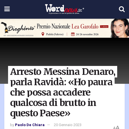
Arresto Messina Denaro,
parla Ravidà: «Ho paura
che possa accadere
qualcosa di brutto in
questo Paese»
by
Paolo De Chiara
20 Gennaio 2023
A
A