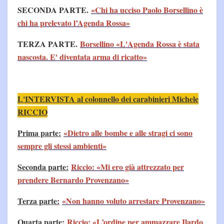
SECONDA PARTE.
«Chi ha ucciso Paolo Borsellino è
chi ha prelevato l’Agenda Rossa»
TERZA PARTE.
Borsellino «L'Agenda Rossa è stata
nascosta. E' diventata arma di ricatto»
L'INTERVISTA al colonnello dei carabinieri Michele
RICCIO
Prima parte:
«Dietro alle bombe e alle stragi ci sono
sempre gli stessi ambienti»
Seconda parte:
Riccio: «Mi ero già attrezzato per
prendere Bernardo Provenzano»
Terza parte:
«Non hanno voluto arrestare Provenzano»
Quarta parte:
Riccio: «L’ordine per ammazzare Ilardo