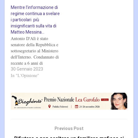
Mentre l’informazione di
regime continua a svelare
i particolari più
insignificanti sulla vita di
Matteo Messina…
Antonio D'Alì è stato
senatore della Repubblica e
sottosegretario al Ministero
dell'Interno. Condannato di
recente a 6 anni di
30 Gennaio 2023
reclusione per concorso
esterno in associazione
In "L'Opinione"
mafiosa, attualmente si
trova in carcere. Salvatore
Cuffaro è stato senatore,
deputato regionale e
presidente della Regione
Siciliana. Condannato a 7
anni di reclusione per
favoreggiamento alla…
Previous Post