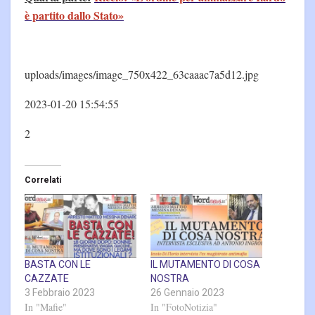
è partito dallo Stato»
uploads/images/image_750x422_63caaac7a5d12.jpg
2023-01-20 15:54:55
2
Correlati
BASTA CON LE
IL MUTAMENTO DI COSA
CAZZATE
NOSTRA
3 Febbraio 2023
26 Gennaio 2023
In "Mafie"
In "FotoNotizia"