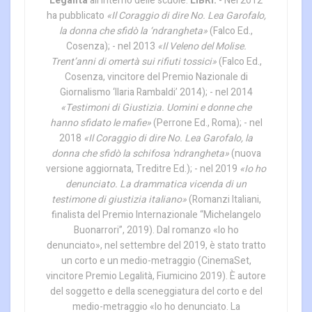
Legalità
all’interno delle scuole.
LIBRI:
- Nel 2012
ha pubblicato
«Il Coraggio di dire No. Lea Garofalo,
la donna che sfidò la ‘ndrangheta»
(Falco Ed.,
Cosenza); - nel 2013
«Il Veleno del Molise.
Trent’anni di omertà sui rifiuti tossici»
(Falco Ed.,
Cosenza, vincitore del Premio Nazionale di
Giornalismo ‘Ilaria Rambaldi’ 2014); - nel 2014
«Testimoni di Giustizia. Uomini e donne che
hanno sfidato le mafie»
(Perrone Ed., Roma); - nel
2018
«Il Coraggio di dire No. Lea Garofalo, la
donna che sfidò la schifosa 'ndrangheta»
(nuova
versione aggiornata, Treditre Ed.); - nel 2019
«Io ho
denunciato. La drammatica vicenda di un
testimone di giustizia italiano»
(Romanzi Italiani,
finalista del Premio Internazionale “Michelangelo
Buonarrori”, 2019). Dal romanzo «Io ho
denunciato», nel settembre del 2019, è stato tratto
un corto e un medio-metraggio (CinemaSet,
vincitore Premio Legalità, Fiumicino 2019). È autore
del soggetto e della sceneggiatura del corto e del
medio-metraggio «Io ho denunciato. La