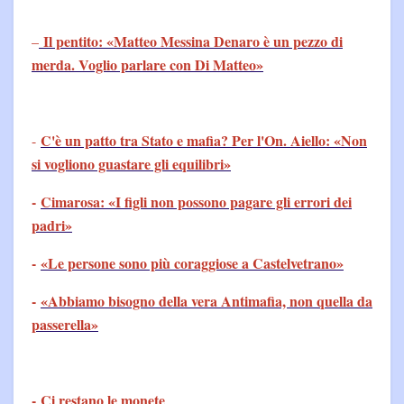
Il pentito: «Matteo Messina Denaro è un pezzo di
–
merda. Voglio parlare con Di Matteo»
C'è un patto tra Stato e mafia? Per l'On. Aiello: «Non
-
si vogliono guastare gli equilibri»
-
Cimarosa: «I figli non possono pagare gli errori dei
padri»
-
«Le persone sono più coraggiose a Castelvetrano»
-
«Abbiamo bisogno della vera Antimafia, non quella da
passerella»
-
Ci restano le monete