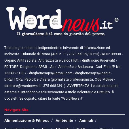
Testata giornalistica indipendente e irriverente di informazione ed
inchieste. Tribunale di Roma (Aut. n. 11/2023 del 19/01/23) - ROC: 39938 -
Organo Antifascista, Antirazzista e Laico (Tutti i diritti sono Riservati) -
EDITORE: Dioghenes APS® - Ass. Antimafie e Antiusura - Cod. Fisc./P. Iva:
16847951007 - dioghenesaps@gmail.com - dioghenesaps@pec.it - ​​
DIRETTORE: Paolo De Chiara (giornalista professionista, OdG Molise -
direttore@wordnews.it - ​​375.6684391). AVVERTENZA: Le collaborazioni
esterne si intendono esclusivamente a titolo Volontario e Gratuito. ©
Copyleft, Se copiato, citare la fonte "WordNews.it"
Navigate Site
Alimentazione & Fitness
Ambiente
Animali