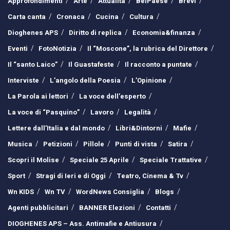
Approfondimenti
Arte
Attualità
BelPaese
Brevi
Carta canta
Cronaca
Cucina
Cultura
Dioghenes APS
Diritto di replica
Economia&finanza
Eventi
FotoNotizia
Il “Moscone”, la rubrica del Direttore
Il “santo Laico”
Il Guastafeste
Il racconto a puntate
Interviste
L’angolo della Poesia
L’Opinione
La Parola ai lettori
La voce dell’esperto
La voce di “Pasquino”
Lavoro
Legalità
Lettere dall’Italia e dal mondo
Libri&Dintorni
Mafie
Musica
Petizioni
Pillole
Punti di vista
Satira
Scopri il Molise
Speciale 25 Aprile
Speciale Trattative
Sport
Stragi di Ieri e di Oggi
Teatro, Cinema & Tv
Wn KIDS
Wn TV
WordNews Consiglia
Blogs
Agenti pubblicitari
BANNER Elezioni
Contatti
DIOGHENES APS – Ass. Antimafie e Antiusura