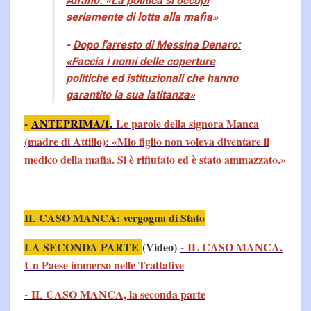
Alfano: «La politica si occupi
seriamente di lotta alla mafia»
-
Dopo l'arresto di Messina Denaro:
«Faccia i nomi delle coperture
politiche ed istituzionali che hanno
garantito la sua latitanza»
-
ANTEPRIMA/1
.
Le parole della signora Manca
(madre di Attilio): «Mio figlio non voleva diventare il
medico della mafia. Si è rifiutato ed è stato ammazzato.»
IL CASO MANCA: vergogna di Stato
LA SECONDA PARTE
(Video)
-
IL CASO MANCA.
Un Paese immerso nelle Trattative
- IL CASO MANCA, la seconda parte