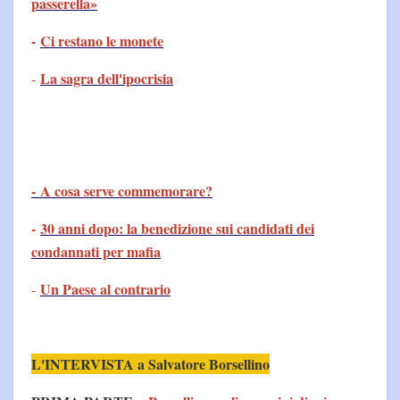
passerella»
-
Ci restano le monete
La sagra dell'ipocrisia
-
- A cosa serve commemorare?
-
30 anni dopo: la benedizione sui candidati dei
condannati per mafia
Un Paese al contrario
-
L'INTERVISTA a Salvatore Borsellino