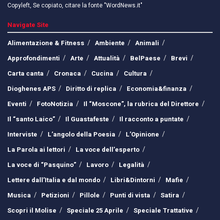
Copyleft, Se copiato, citare la fonte "WordNews.it"
Navigate Site
Alimentazione & Fitness
Ambiente
Animali
Approfondimenti
Arte
Attualità
BelPaese
Brevi
Carta canta
Cronaca
Cucina
Cultura
Dioghenes APS
Diritto di replica
Economia&finanza
Eventi
FotoNotizia
Il “Moscone”, la rubrica del Direttore
Il “santo Laico”
Il Guastafeste
Il racconto a puntate
Interviste
L’angolo della Poesia
L’Opinione
La Parola ai lettori
La voce dell’esperto
La voce di “Pasquino”
Lavoro
Legalità
Lettere dall’Italia e dal mondo
Libri&Dintorni
Mafie
Musica
Petizioni
Pillole
Punti di vista
Satira
Scopri il Molise
Speciale 25 Aprile
Speciale Trattative