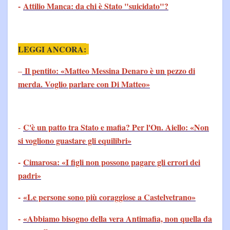
-
Attilio Manca: da chi è Stato "suicidato"?
LEGGI ANCORA:
Il pentito: «Matteo Messina Denaro è un pezzo di
–
merda. Voglio parlare con Di Matteo»
C'è un patto tra Stato e mafia? Per l'On. Aiello: «Non
-
si vogliono guastare gli equilibri»
-
Cimarosa: «I figli non possono pagare gli errori dei
padri»
-
«Le persone sono più coraggiose a Castelvetrano»
-
«Abbiamo bisogno della vera Antimafia, non quella da