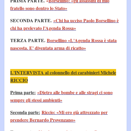
PRIMA PARTE.
«
Borsellino: «gli assassini di mio
fratello sono dentro lo Stato»
SECONDA PARTE.
«Chi ha ucciso Paolo Borsellino è
chi ha prelevato l’Agenda Rossa»
TERZA PARTE.
Borsellino «L'Agenda Rossa è stata
nascosta. E' diventata arma di ricatto»
L'INTERVISTA al colonnello dei carabinieri Michele
RICCIO
Prima parte:
«Dietro alle bombe e alle stragi ci sono
sempre gli stessi ambienti»
Seconda parte:
Riccio: «Mi ero già attrezzato per
prendere Bernardo Provenzano»