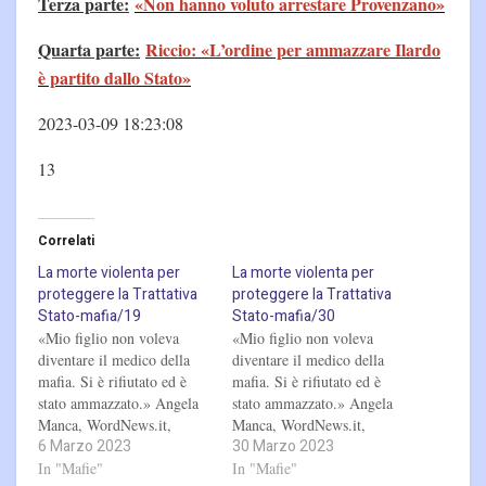
Terza parte:
«Non hanno voluto arrestare Provenzano»
Quarta parte:
Riccio: «L’ordine per ammazzare Ilardo
è partito dallo Stato»
2023-03-09 18:23:08
13
Correlati
La morte violenta per
La morte violenta per
proteggere la Trattativa
proteggere la Trattativa
Stato-mafia/19
Stato-mafia/30
«Mio figlio non voleva
«Mio figlio non voleva
diventare il medico della
diventare il medico della
mafia. Si è rifiutato ed è
mafia. Si è rifiutato ed è
stato ammazzato.» Angela
stato ammazzato.» Angela
Manca, WordNews.it,
Manca, WordNews.it,
6 Marzo 2023
30 Marzo 2023
2022 (Per approfondimenti
2022 (Per approfondimenti
CLICCA sul link a sinistra)
In "Mafie"
CLICCA sul link a sinistra)
In "Mafie"