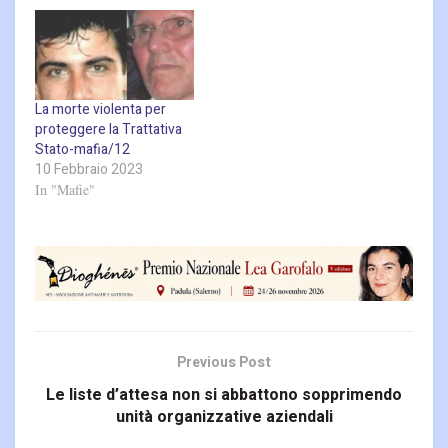
Hanno ammazzato una
Hanno ammazzato una
persona perbene perchè
persona perbene perchè
aveva riconosciuto il boss
aveva riconosciuto il boss
latitante di Cosa nostra. Lo
latitante di Cosa nostra. Lo
hanno fatto nella totale
hanno fatto nella totale
impunità, grazie
impunità, grazie
La morte violenta per
alle coperture istituzionali.
alle coperture istituzionali.
proteggere la Trattativa
Le stesse…
Le stesse…
Stato-mafia/12
10 Febbraio 2023
In "Mafie"
Previous Post
Le liste d’attesa non si abbattono sopprimendo
unità organizzative aziendali