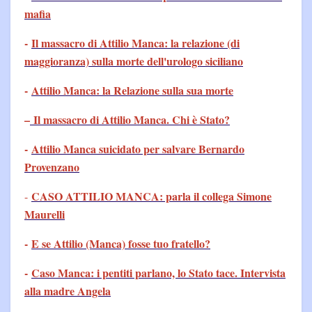
mafia
-
Il massacro di Attilio Manca: la relazione (di
maggioranza) sulla morte dell'urologo siciliano
-
Attilio Manca: la Relazione sulla sua morte
–
Il massacro di Attilio Manca. Chi è Stato?
-
Attilio Manca suicidato per salvare Bernardo
Provenzano
CASO ATTILIO MANCA: parla il collega Simone
-
Maurelli
-
E se Attilio (Manca) fosse tuo fratello?
-
Caso Manca: i pentiti parlano, lo Stato tace. Intervista
alla madre Angela