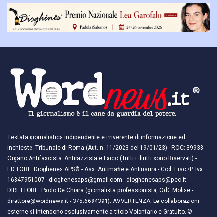
Testata giornalistica indipendente e irriverente di informazione ed
inchieste. Tribunale di Roma (Aut. n. 11/2023 del 19/01/23) - ROC: 39938 -
Organo Antifascista, Antirazzista e Laico (Tutti i diritti sono Riservati) -
EDITORE: Dioghenes APS® - Ass. Antimafie e Antiusura - Cod. Fisc./P. Iva:
16847951007 - dioghenesaps@gmail.com - dioghenesaps@pec.it - ​​
DIRETTORE: Paolo De Chiara (giornalista professionista, OdG Molise -
direttore@wordnews.it - ​​375.6684391). AVVERTENZA: Le collaborazioni
esterne si intendono esclusivamente a titolo Volontario e Gratuito. ©