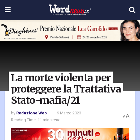
La morte violenta per
proteggere la Trattativa
Stato-mafia/21
by
Redazione Web
9 Marzo 2023
A
A
Reading Time: 11 mins read