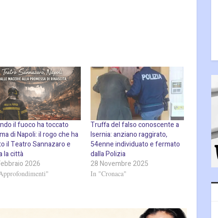
ndo il fuoco ha toccato
Truffa del falso conoscente a
ima di Napoli: il rogo che ha
Isernia: anziano raggirato,
to il Teatro Sannazaro e
54enne individuato e fermato
a la città
dalla Polizia
Febbraio 2026
28 Novembre 2025
"Approfondimenti"
In "Cronaca"