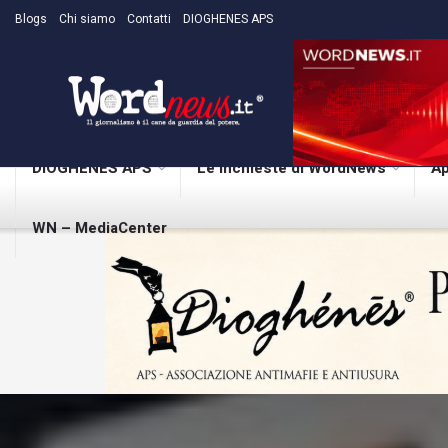
Blogs
Chi siamo
Contatti
DIOGHENES APS
DIOGHENES APS
Le inchieste di WordNews
Ap
WN – MediaCenter