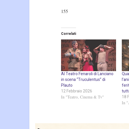
155
Correlati
Al Teatro Fenaroli di Lanciano
Qua
in scena “Truculentus” di
l’an
Plauto
feri
12 Febbraio 2026
tutt
18 
In "Teatro, Cinema & Tv"
In 