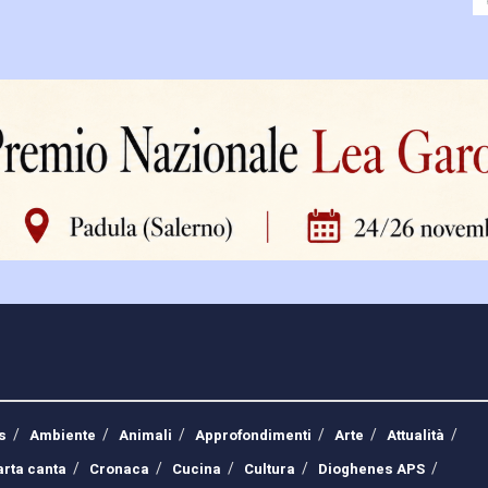
s
Ambiente
Animali
Approfondimenti
Arte
Attualità
arta canta
Cronaca
Cucina
Cultura
Dioghenes APS