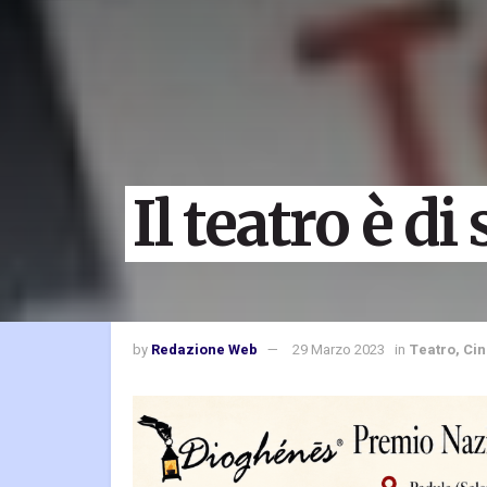
Il teatro è d
by
Redazione Web
29 Marzo 2023
in
Teatro, Ci