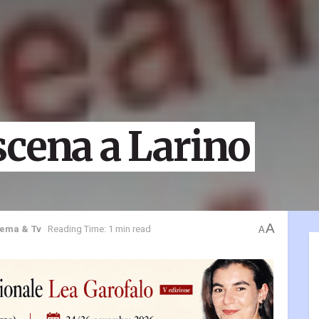
i scena a Larino
A
nema & Tv
Reading Time: 1 min read
A