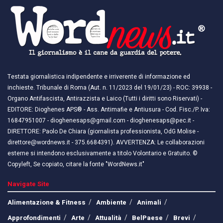
Testata giornalistica indipendente e irriverente di informazione ed
inchieste. Tribunale di Roma (Aut. n. 11/2023 del 19/01/23) - ROC: 39938 -
Organo Antifascista, Antirazzista e Laico (Tutti i diritti sono Riservati) -
EDITORE: Dioghenes APS® - Ass. Antimafie e Antiusura - Cod. Fisc./P. Iva:
16847951007 - dioghenesaps@gmail.com - dioghenesaps@pec.it - ​​
DIRETTORE: Paolo De Chiara (giornalista professionista, OdG Molise -
direttore@wordnews.it - ​​375.6684391). AVVERTENZA: Le collaborazioni
esterne si intendono esclusivamente a titolo Volontario e Gratuito. ©
Copyleft, Se copiato, citare la fonte "WordNews.it"
Navigate Site
Alimentazione & Fitness
Ambiente
Animali
Approfondimenti
Arte
Attualità
BelPaese
Brevi