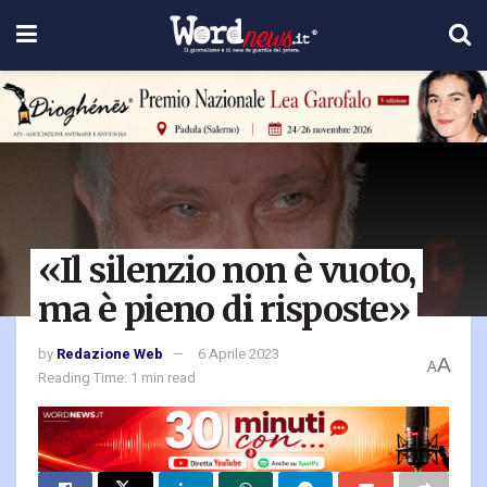
«Il silenzio non è vuoto,
ma è pieno di risposte»
by
Redazione Web
6 Aprile 2023
A
A
Reading Time: 1 min read