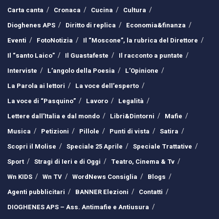
Carta canta
Cronaca
Cucina
Cultura
Dioghenes APS
Diritto di replica
Economia&finanza
Eventi
FotoNotizia
Il “Moscone”, la rubrica del Direttore
Il “santo Laico”
Il Guastafeste
Il racconto a puntate
Interviste
L’angolo della Poesia
L’Opinione
La Parola ai lettori
La voce dell’esperto
La voce di “Pasquino”
Lavoro
Legalità
Lettere dall’Italia e dal mondo
Libri&Dintorni
Mafie
Musica
Petizioni
Pillole
Punti di vista
Satira
Scopri il Molise
Speciale 25 Aprile
Speciale Trattative
Sport
Stragi di Ieri e di Oggi
Teatro, Cinema & Tv
Wn KIDS
Wn TV
WordNews Consiglia
Blogs
Agenti pubblicitari
BANNER Elezioni
Contatti
DIOGHENES APS – Ass. Antimafie e Antiusura