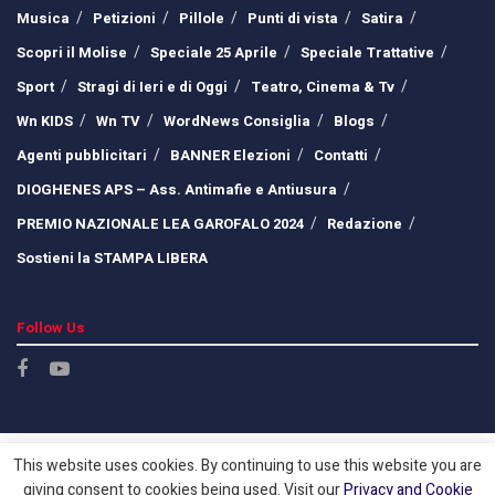
Musica
Petizioni
Pillole
Punti di vista
Satira
Scopri il Molise
Speciale 25 Aprile
Speciale Trattative
Sport
Stragi di Ieri e di Oggi
Teatro, Cinema & Tv
Wn KIDS
Wn TV
WordNews Consiglia
Blogs
Agenti pubblicitari
BANNER Elezioni
Contatti
DIOGHENES APS – Ass. Antimafie e Antiusura
PREMIO NAZIONALE LEA GAROFALO 2024
Redazione
Sostieni la STAMPA LIBERA
Follow Us
This website uses cookies. By continuing to use this website you are
giving consent to cookies being used. Visit our
Privacy and Cookie