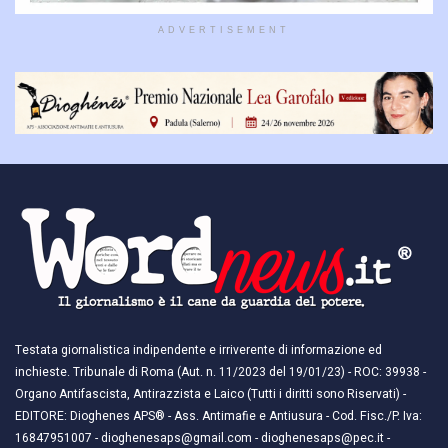
ADVERTISEMENT
Testata giornalistica indipendente e irriverente di informazione ed
inchieste. Tribunale di Roma (Aut. n. 11/2023 del 19/01/23) - ROC: 39938 -
Organo Antifascista, Antirazzista e Laico (Tutti i diritti sono Riservati) -
EDITORE: Dioghenes APS® - Ass. Antimafie e Antiusura - Cod. Fisc./P. Iva:
16847951007 - dioghenesaps@gmail.com - dioghenesaps@pec.it - ​​