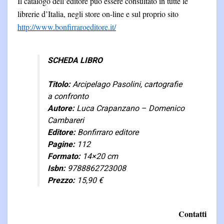
Il catalogo dell’editore può essere consultato in tutte le
librerie d’Italia, negli store on-line e sul proprio sito
http://www.bonfirraroeditore.it/
SCHEDA LIBRO
Titolo:
Arcipelago Pasolini, cartografie
a confronto
Autore:
Luca Crapanzano – Domenico
Cambareri
Editore:
Bonfirraro editore
Pagine:
112
Formato:
14×20 cm
Isbn:
9788862723008
Prezzo:
15,90 €
Contatti