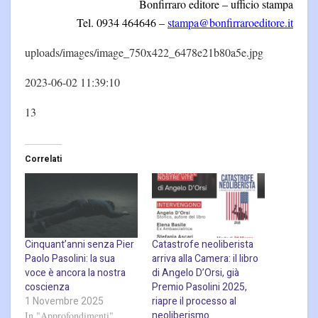
Bonfirraro editore – ufficio stampa
Tel. 0934 464646 –
stampa@bonfirraroeditore.it
uploads/images/image_750x422_6478e21b80a5e.jpg
2023-06-02 11:39:10
13
Correlati
Cinquant’anni senza Pier
Catastrofe neoliberista
Paolo Pasolini: la sua
arriva alla Camera: il libro
voce è ancora la nostra
di Angelo D’Orsi, già
coscienza
Premio Pasolini 2025,
1 Novembre 2025
riapre il processo al
neoliberismo
In "Approfondimenti"