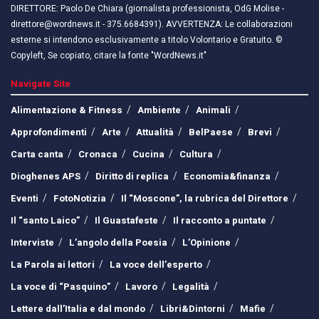
DIRETTORE: Paolo De Chiara (giornalista professionista, OdG Molise -
direttore@wordnews.it - ​​375.6684391). AVVERTENZA: Le collaborazioni
esterne si intendono esclusivamente a titolo Volontario e Gratuito. ©
Copyleft, Se copiato, citare la fonte "WordNews.it"
Navigate Site
Alimentazione & Fitness
Ambiente
Animali
Approfondimenti
Arte
Attualità
BelPaese
Brevi
Carta canta
Cronaca
Cucina
Cultura
Dioghenes APS
Diritto di replica
Economia&finanza
Eventi
FotoNotizia
Il “Moscone”, la rubrica del Direttore
Il “santo Laico”
Il Guastafeste
Il racconto a puntate
Interviste
L’angolo della Poesia
L’Opinione
La Parola ai lettori
La voce dell’esperto
La voce di “Pasquino”
Lavoro
Legalità
Lettere dall’Italia e dal mondo
Libri&Dintorni
Mafie