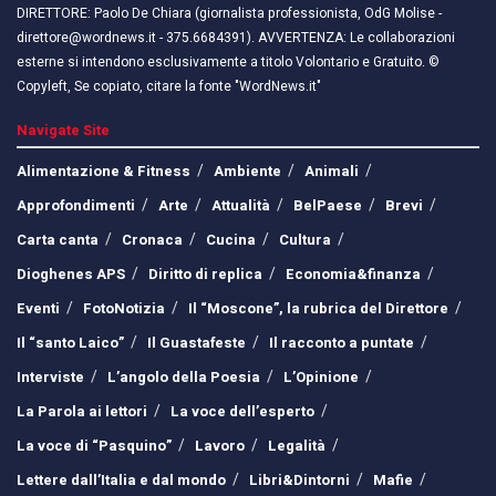
DIRETTORE: Paolo De Chiara (giornalista professionista, OdG Molise -
direttore@wordnews.it - ​​375.6684391). AVVERTENZA: Le collaborazioni
esterne si intendono esclusivamente a titolo Volontario e Gratuito. ©
Copyleft, Se copiato, citare la fonte "WordNews.it"
Navigate Site
Alimentazione & Fitness
Ambiente
Animali
Approfondimenti
Arte
Attualità
BelPaese
Brevi
Carta canta
Cronaca
Cucina
Cultura
Dioghenes APS
Diritto di replica
Economia&finanza
Eventi
FotoNotizia
Il “Moscone”, la rubrica del Direttore
Il “santo Laico”
Il Guastafeste
Il racconto a puntate
Interviste
L’angolo della Poesia
L’Opinione
La Parola ai lettori
La voce dell’esperto
La voce di “Pasquino”
Lavoro
Legalità
Lettere dall’Italia e dal mondo
Libri&Dintorni
Mafie