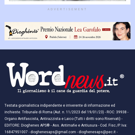
ADVERTISEMENT
Testata giornalistica indipendente e irriverente di informazione ed
inchieste. Tribunale di Roma (Aut. n. 11/2023 del 19/01/23) - ROC: 39938 -
Organo Antifascista, Antirazzista e Laico (Tutti i diritti sono Riservati) -
EDITORE: Dioghenes APS® - Ass. Antimafie e Antiusura - Cod. Fisc./P. Iva:
16847951007 - dioghenesaps@gmail.com - dioghenesaps@pec.it - ​​