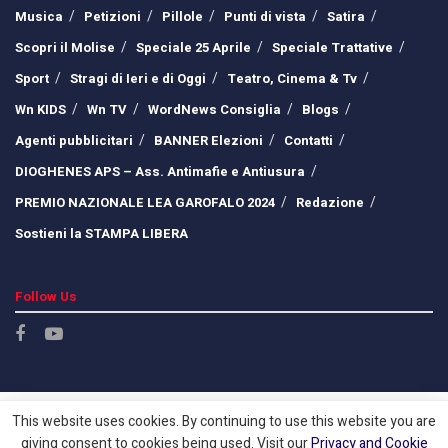
Musica
Petizioni
Pillole
Punti di vista
Satira
Scopri il Molise
Speciale 25 Aprile
Speciale Trattative
Sport
Stragi di Ieri e di Oggi
Teatro, Cinema & Tv
Wn KIDS
Wn TV
WordNews Consiglia
Blogs
Agenti pubblicitari
BANNER Elezioni
Contatti
DIOGHENES APS – Ass. Antimafie e Antiusura
PREMIO NAZIONALE LEA GAROFALO 2024
Redazione
Sostieni la STAMPA LIBERA
Follow Us
This website uses cookies. By continuing to use this website you are
giving consent to cookies being used. Visit our
Privacy and Cookie