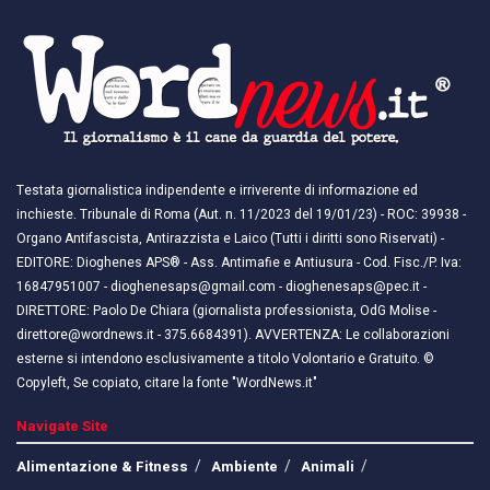
Testata giornalistica indipendente e irriverente di informazione ed
inchieste. Tribunale di Roma (Aut. n. 11/2023 del 19/01/23) - ROC: 39938 -
Organo Antifascista, Antirazzista e Laico (Tutti i diritti sono Riservati) -
EDITORE: Dioghenes APS® - Ass. Antimafie e Antiusura - Cod. Fisc./P. Iva:
16847951007 - dioghenesaps@gmail.com - dioghenesaps@pec.it - ​​
DIRETTORE: Paolo De Chiara (giornalista professionista, OdG Molise -
direttore@wordnews.it - ​​375.6684391). AVVERTENZA: Le collaborazioni
esterne si intendono esclusivamente a titolo Volontario e Gratuito. ©
Copyleft, Se copiato, citare la fonte "WordNews.it"
Navigate Site
Alimentazione & Fitness
Ambiente
Animali