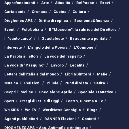
Approfondimenti
Arte
Attualità
BelPaese
Brevi
Carta canta
Cronaca
Cucina
Cultura
Dioghenes APS
Diritto di replica
Economia&finanza
Eventi
FotoNotizia
Il “Moscone”, la rubrica del Direttore
Il “santo Laico”
Il Guastafeste
Il racconto a puntate
Interviste
L’angolo della Poesia
L’Opinione
La Parola ai lettori
La voce dell’esperto
La voce di “Pasquino”
Lavoro
Legalità
Lettere dall’Italia e dal mondo
Libri&Dintorni
Mafie
Musica
Petizioni
Pillole
Punti di vista
Satira
Scopri il Molise
Speciale 25 Aprile
Speciale Trattative
Sport
Stragi di Ieri e di Oggi
Teatro, Cinema & Tv
Wn KIDS
Wn TV
WordNews Consiglia
Blogs
Agenti pubblicitari
BANNER Elezioni
Contatti
DIOGHENES APS – Ass. Antimafie e Antiusura