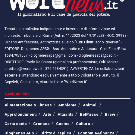
Testata giornalistica indipendente e irriverente di informazione ed
inchieste. Tribunale di Roma (Aut. n. 11/2023 del 19/01/23) - ROC: 39938 -
Organo Antifascista, Antirazzista e Laico (Tutti i diritti sono Riservati) -
EDITORE: Dioghenes APS® - Ass. Antimafie e Antiusura - Cod. Fisc./P. Iva:
16847951007 - dioghenesaps@gmail.com - dioghenesaps@pec.it - ​​
DIRETTORE: Paolo De Chiara (giornalista professionista, OdG Molise -
direttore@wordnews.it - ​​375.6684391). AVVERTENZA: Le collaborazioni
esterne si intendono esclusivamente a titolo Volontario e Gratuito. ©
Copyleft, Se copiato, citare la fonte "WordNews.it"
Navigate Site
Alimentazione & Fitness
Ambiente
Animali
Approfondimenti
Arte
Attualità
BelPaese
Brevi
Carta canta
Cronaca
Cucina
Cultura
Dioghenes APS
Diritto di replica
Economia&finanza