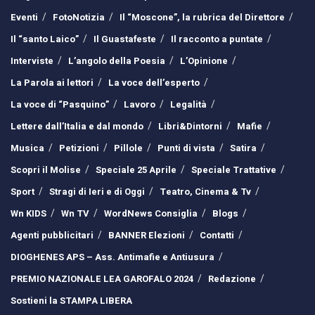
Eventi
FotoNotizia
Il “Moscone”, la rubrica del Direttore
Il “santo Laico”
Il Guastafeste
Il racconto a puntate
Interviste
L’angolo della Poesia
L’Opinione
La Parola ai lettori
La voce dell’esperto
La voce di “Pasquino”
Lavoro
Legalità
Lettere dall’Italia e dal mondo
Libri&Dintorni
Mafie
Musica
Petizioni
Pillole
Punti di vista
Satira
Scopri il Molise
Speciale 25 Aprile
Speciale Trattative
Sport
Stragi di Ieri e di Oggi
Teatro, Cinema & Tv
Wn KIDS
Wn TV
WordNews Consiglia
Blogs
Agenti pubblicitari
BANNER Elezioni
Contatti
DIOGHENES APS – Ass. Antimafie e Antiusura
PREMIO NAZIONALE LEA GAROFALO 2024
Redazione
Sostieni la STAMPA LIBERA