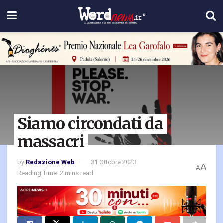
Siamo circondati da
massacri
by
Redazione Web
31 Ottobre 2023
A
A
Reading Time: 2 mins read