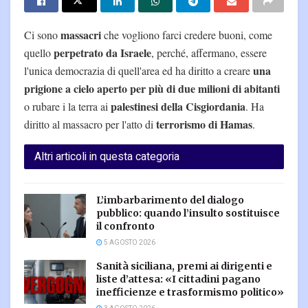
massacri
Ci sono
che vogliono farci credere buoni, come
perpetrato da Israele
quello
, perché, affermano, essere
una
l'unica democrazia di quell'area ed ha diritto a creare
prigione a cielo aperto per più di due milioni di abitanti
palestinesi della Cisgiordania
o rubare i la terra ai
. Ha
terrorismo di Hamas
diritto al massacro per l'atto di
.
Altri articoli in questa categoria
L’imbarbarimento del dialogo
pubblico: quando l’insulto sostituisce
il confronto
5 AGOSTO 2026
Sanità siciliana, premi ai dirigenti e
liste d’attesa: «I cittadini pagano
inefficienze e trasformismo politico»