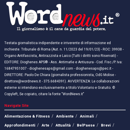
Testata giornalistica indipendente e irriverente di informazione ed
inchieste. Tribunale di Roma (Aut. n. 11/2023 del 19/01/23) - ROC: 39938 -
Organo Antifascista, Antirazzista e Laico (Tutti i diritti sono Riservati) -
EDITORE: Dioghenes APS® - Ass. Antimafie e Antiusura - Cod. Fisc./P. Iva:
16847951007 - dioghenesaps@gmail.com - dioghenesaps@pec.it - ​​
DIRETTORE: Paolo De Chiara (giornalista professionista, OdG Molise -
direttore@wordnews.it - ​​375.6684391). AVVERTENZA: Le collaborazioni
esterne si intendono esclusivamente a titolo Volontario e Gratuito. ©
Copyleft, Se copiato, citare la fonte "WordNews.it"
Navigate Site
Alimentazione & Fitness
Ambiente
Animali
Approfondimenti
Arte
Attualità
BelPaese
Brevi