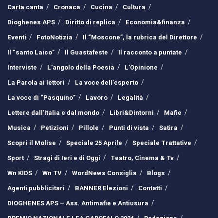
Carta canta
Cronaca
Cucina
Cultura
Dioghenes APS
Diritto di replica
Economia&finanza
Eventi
FotoNotizia
Il “Moscone”, la rubrica del Direttore
Il “santo Laico”
Il Guastafeste
Il racconto a puntate
Interviste
L’angolo della Poesia
L’Opinione
La Parola ai lettori
La voce dell’esperto
La voce di “Pasquino”
Lavoro
Legalità
Lettere dall’Italia e dal mondo
Libri&Dintorni
Mafie
Musica
Petizioni
Pillole
Punti di vista
Satira
Scopri il Molise
Speciale 25 Aprile
Speciale Trattative
Sport
Stragi di Ieri e di Oggi
Teatro, Cinema & Tv
Wn KIDS
Wn TV
WordNews Consiglia
Blogs
Agenti pubblicitari
BANNER Elezioni
Contatti
DIOGHENES APS – Ass. Antimafie e Antiusura