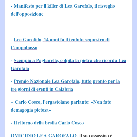
- Manifesto per il killer di Lea Garofalo, il risveglio
dell'opposizione
-
Lea Garofalo, 14 anni fa il tentato sequestro di
Campobasso
-
Scempio a Pagliarelle, colpita la pietra che ricorda Lea
Garofalo
-
Premio Nazionale Lea Garofalo, tutto pronto per la
tre giorni di eventi in Calabria
Carlo Cosco, l’ergastolano parlante: «Non fate
–
demagogia pietosa»
-
Il ritorno della bestia Carlo Cosco
OMICIDIO LEA GAROFALO
.
Il suo assassino è