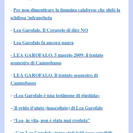
Per non dimenticare la fimmina calabrese che sfidò la
-
schifosa 'ndrangheta
-
Lea Garofalo. Il Coraggio di dire NO
Lea Garofalo fa ancora paura
-
- LEA GAROFALO. 5 maggio 2009: il tentato
sequestro di Campobasso
LEA GAROFALO. Il tentato sequestro di
-
Campobasso
-
«Lea Garofalo è una testimone di giustizia»
–
Il grido d'aiuto (inascoltato) di Lea Garofalo
-
“Lea, in vita, non è stata mai creduta”
-
«Con Lea Garofalo siamo stati tutti poco sensibili»