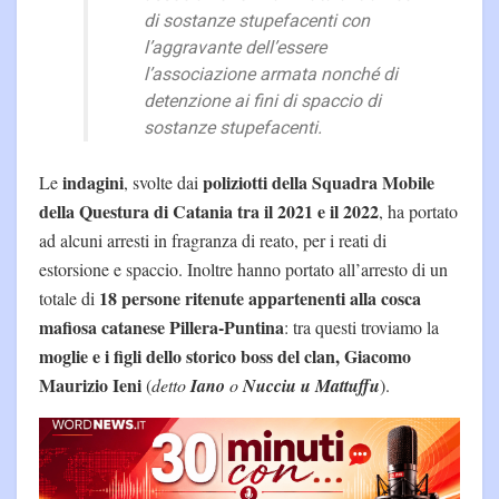
di sostanze stupefacenti con
l’aggravante dell’essere
l’associazione armata nonché di
detenzione ai fini di spaccio di
sostanze stupefacenti.
indagini
poliziotti della Squadra Mobile
Le
, svolte dai
della Questura di Catania
tra il 2021 e il 2022
, ha portato
ad alcuni arresti in fragranza di reato, per i reati di
estorsione e spaccio. Inoltre hanno portato all’arresto di un
18 persone ritenute appartenenti alla cosca
totale di
mafiosa catanese Pillera-Puntina
: tra questi troviamo la
moglie e i figli dello storico boss del clan, Giacomo
Maurizio Ieni
(
detto
Iano
o
Nucciu u Mattuffu
).