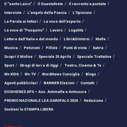
Il “santo Laico”
Il Guastafeste
Il racconto a puntate
Interviste
L’angolo della Poesia
L’Opinione
La Parola ai lettori
La voce dell’esperto
La voce di “Pasquino”
Lavoro
Legalità
Lettere dall’Italia e dal mondo
Libri&Dintorni
Mafie
Musica
Petizioni
Pillole
Punti di vista
Satira
Scopri il Molise
Speciale 25 Aprile
Speciale Trattative
Sport
Stragi di Ieri e di Oggi
Teatro, Cinema & Tv
Wn KIDS
Wn TV
WordNews Consiglia
Blogs
Agenti pubblicitari
BANNER Elezioni
Contatti
DIOGHENES APS – Ass. Antimafie e Antiusura
PREMIO NAZIONALE LEA GAROFALO 2024
Redazione
Sostieni la STAMPA LIBERA