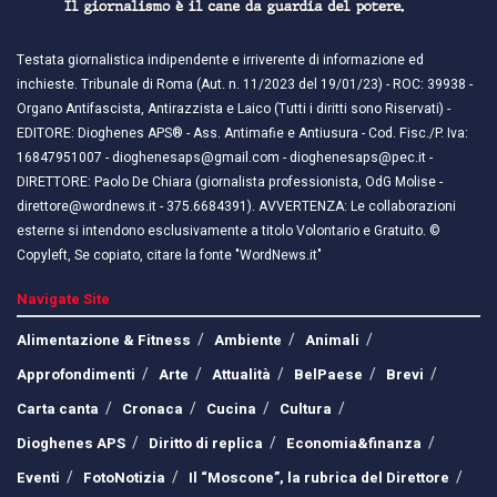
Testata giornalistica indipendente e irriverente di informazione ed
inchieste. Tribunale di Roma (Aut. n. 11/2023 del 19/01/23) - ROC: 39938 -
Organo Antifascista, Antirazzista e Laico (Tutti i diritti sono Riservati) -
EDITORE: Dioghenes APS® - Ass. Antimafie e Antiusura - Cod. Fisc./P. Iva:
16847951007 - dioghenesaps@gmail.com - dioghenesaps@pec.it - ​​
DIRETTORE: Paolo De Chiara (giornalista professionista, OdG Molise -
direttore@wordnews.it - ​​375.6684391). AVVERTENZA: Le collaborazioni
esterne si intendono esclusivamente a titolo Volontario e Gratuito. ©
Copyleft, Se copiato, citare la fonte "WordNews.it"
Navigate Site
Alimentazione & Fitness
Ambiente
Animali
Approfondimenti
Arte
Attualità
BelPaese
Brevi
Carta canta
Cronaca
Cucina
Cultura
Dioghenes APS
Diritto di replica
Economia&finanza
Eventi
FotoNotizia
Il “Moscone”, la rubrica del Direttore