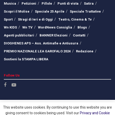
Musica
Petizioni
Pillole
Punti di vista
Satira
Scopri il Molise
Speciale 25 Aprile
Speciale Trattative
Sport
Stragi di Ieri e di Oggi
Teatro, Cinema & Tv
Wn KIDS
Wn TV
WordNews Consiglia
Blogs
Agenti pubblicitari
BANNER Elezioni
Contatti
DIOGHENES APS – Ass. Antimafie e Antiusura
PREMIO NAZIONALE LEA GAROFALO 2024
Redazione
Sostieni la STAMPA LIBERA
Follow Us
This website uses cookies. By continuing to use this website you are
giving consent to cookies being used. Visit our
Privacy and Cookie