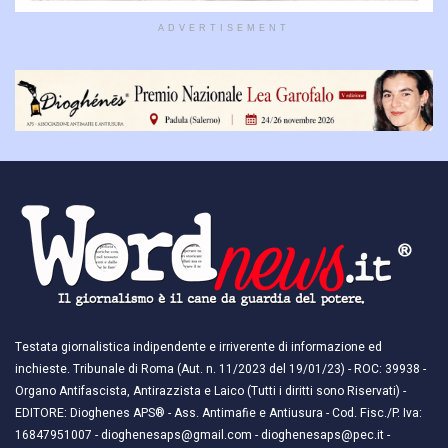
ADVERTISEMENT
Testata giornalistica indipendente e irriverente di informazione ed
inchieste. Tribunale di Roma (Aut. n. 11/2023 del 19/01/23) - ROC: 39938 -
Organo Antifascista, Antirazzista e Laico (Tutti i diritti sono Riservati) -
EDITORE: Dioghenes APS® - Ass. Antimafie e Antiusura - Cod. Fisc./P. Iva:
16847951007 - dioghenesaps@gmail.com - dioghenesaps@pec.it - ​​