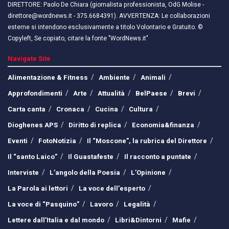
DIRETTORE: Paolo De Chiara (giornalista professionista, OdG Molise -
direttore@wordnews.it - ​​375.6684391). AVVERTENZA: Le collaborazioni
esterne si intendono esclusivamente a titolo Volontario e Gratuito. ©
Copyleft, Se copiato, citare la fonte "WordNews.it"
Navigate Site
Alimentazione & Fitness
Ambiente
Animali
Approfondimenti
Arte
Attualità
BelPaese
Brevi
Carta canta
Cronaca
Cucina
Cultura
Dioghenes APS
Diritto di replica
Economia&finanza
Eventi
FotoNotizia
Il “Moscone”, la rubrica del Direttore
Il “santo Laico”
Il Guastafeste
Il racconto a puntate
Interviste
L’angolo della Poesia
L’Opinione
La Parola ai lettori
La voce dell’esperto
La voce di “Pasquino”
Lavoro
Legalità
Lettere dall’Italia e dal mondo
Libri&Dintorni
Mafie