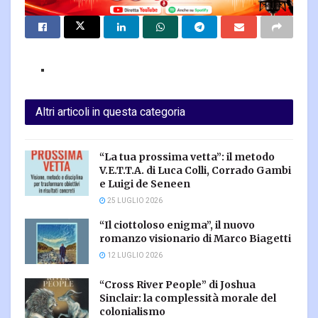
Altri articoli in questa categoria
“La tua prossima vetta”: il metodo
V.E.T.T.A. di Luca Colli, Corrado Gambi
e Luigi de Seneen
25 LUGLIO 2026
“Il ciottoloso enigma”, il nuovo
romanzo visionario di Marco Biagetti
12 LUGLIO 2026
“Cross River People” di Joshua
Sinclair: la complessità morale del
colonialismo