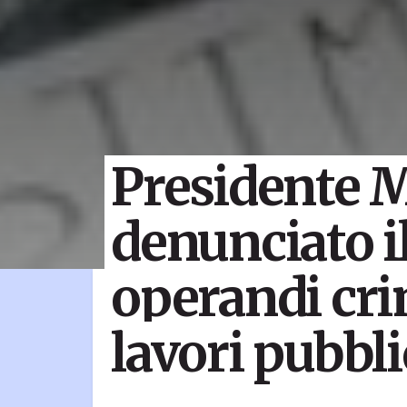
Presidente M
denunciato 
operandi cri
lavori pubbli