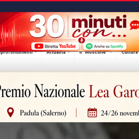
profondimenti
Attualità
Il “Moscone”
Cultura