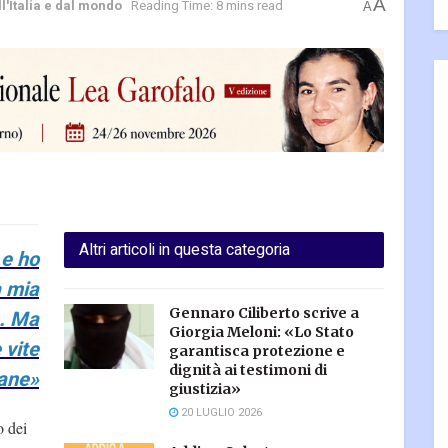
A
ll'Italia e dal mondo
Reading Time: 8 mins read
A
Altri articoli in questa categoria
 e ho
a mia
Gennaro Ciliberto scrive a
. Ma
Giorgia Meloni: «Lo Stato
 vite
garantisca protezione e
dignità ai testimoni di
ane»
giustizia»
20 LUGLIO 2026
o dei