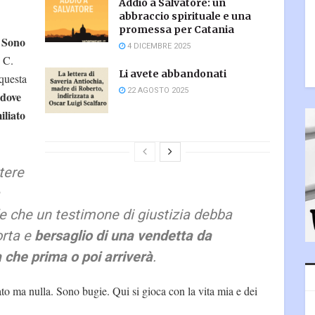
Addio a Salvatore: un
abbraccio spirituale e una
promessa per Catania
Sono
.
4 DICEMBRE 2025
 C.
Li avete abbandonati
 questa
22 AGOSTO 2025
 dove
iliato
tere
e che un testimone di giustizia debba
orta e
bersaglio di una vendetta da
 che prima o poi arriverà
.
lato ma nulla. Sono bugie. Qui si gioca con la vita mia e dei