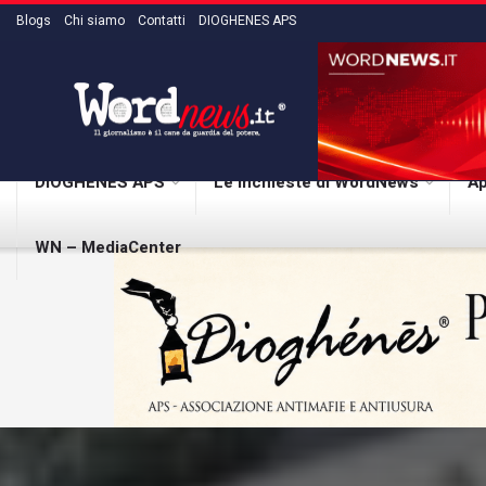
Blogs
Chi siamo
Contatti
DIOGHENES APS
DIOGHENES APS
Le inchieste di WordNews
Ap
WN – MediaCenter