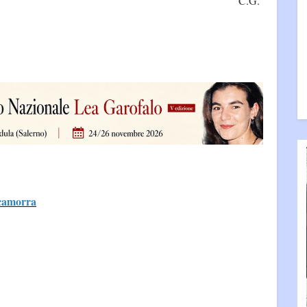
C.G.
 camorra