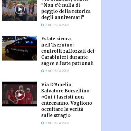
“Non c’è nulla di
peggio della retorica
degli anniversari”
6 AGOSTO 2026
Estate sicura
nell’Isernino:
controlli rafforzati dei
Carabinieri durante
sagre e feste patronali
6 AGOSTO 2026
Via D’Amelio,
Salvatore Borsellino:
«Qui i fascisti non
entreranno. Vogliono
occultare la verità
sulle stragi»
6 AGOSTO 2026