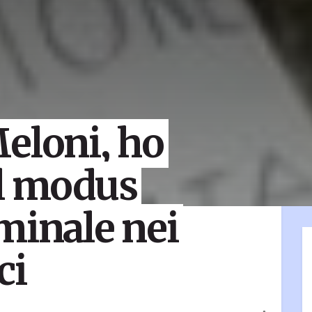
eloni, ho
il modus
minale nei
ci