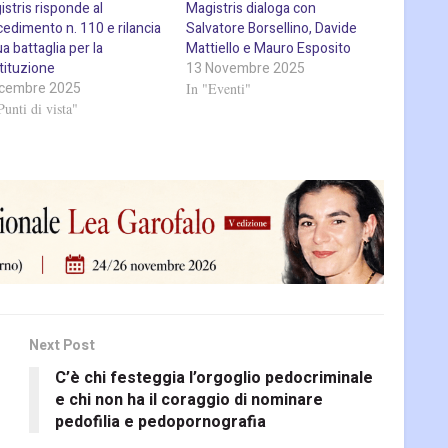
stris risponde al
Magistris dialoga con
edimento n. 110 e rilancia
Salvatore Borsellino, Davide
ua battaglia per la
Mattiello e Mauro Esposito
tituzione
13 Novembre 2025
icembre 2025
In "Eventi"
Punti di vista"
Next Post
C’è chi festeggia l’orgoglio pedocriminale
e chi non ha il coraggio di nominare
pedofilia e pedopornografia