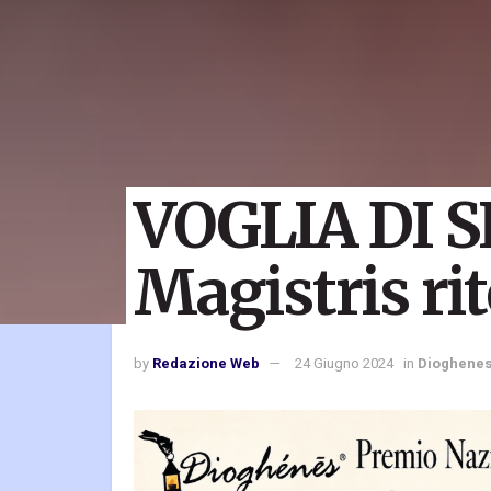
VOGLIA DI S
Magistris ri
by
Redazione Web
24 Giugno 2024
in
Dioghene