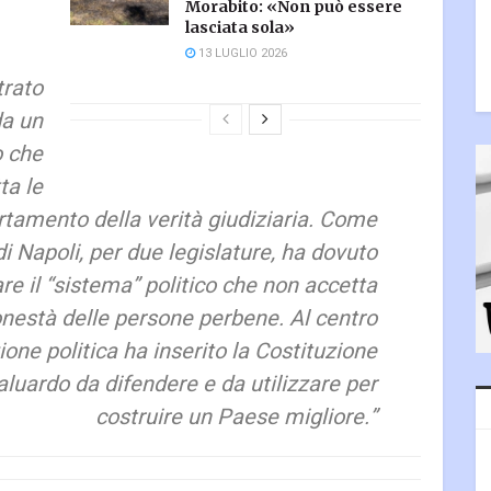
Morabito: «Non può essere
lasciata sola»
13 LUGLIO 2026
trato
da un
 che
ta le
ertamento della verità giudiziaria. Come
i Napoli, per due legislature, ha dovuto
re il “sistema” politico che non accetta
’onestà delle persone perbene. Al centro
ione politica ha inserito la Costituzione
baluardo da difendere e da utilizzare per
costruire un Paese migliore.”