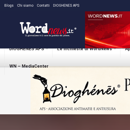
Blogs
Chi siamo
Contatti
DIOGHENES APS
DIOGHENES APS
Le inchieste di WordNews
Ap
WN – MediaCenter