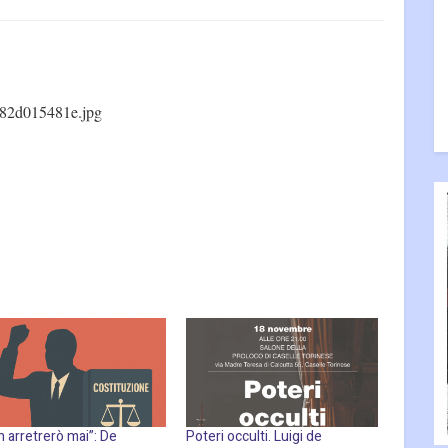
82d015481e.jpg
 arretrerò mai”: De
Poteri occulti. Luigi de