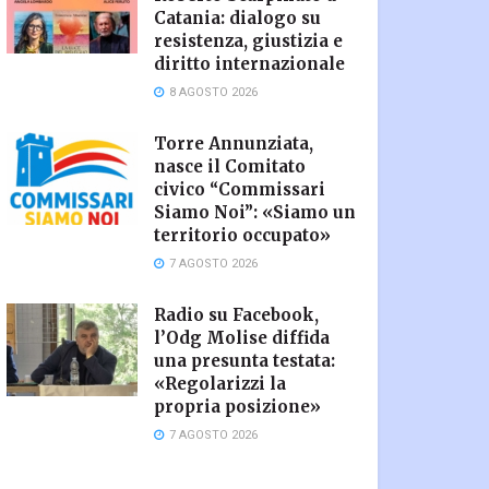
Catania: dialogo su
resistenza, giustizia e
diritto internazionale
8 AGOSTO 2026
Torre Annunziata,
nasce il Comitato
civico “Commissari
Siamo Noi”: «Siamo un
territorio occupato»
7 AGOSTO 2026
Radio su Facebook,
l’Odg Molise diffida
una presunta testata:
«Regolarizzi la
propria posizione»
7 AGOSTO 2026