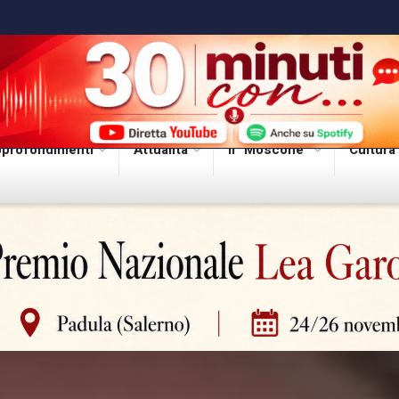
profondimenti
Attualità
Il “Moscone”
Cultura