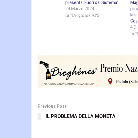
presenta ‘Fuori dal Sistema’
Magi
24 Marzo 2024
proc
la s
In "Dioghenes APS"
Cos
4 D
In "
Previous Post
IL PROBLEMA DELLA MONETA