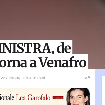
INISTRA, de
torna a Venafro
A
s APS
Reading Time: 3 mins read
A