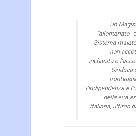
Un Magis
“allontanato” 
Sistema malato
non accet
inchieste e l’acc
Sindaco d
fronteggia
l’indipendenza e l
della sua az
italiana, ultimo 