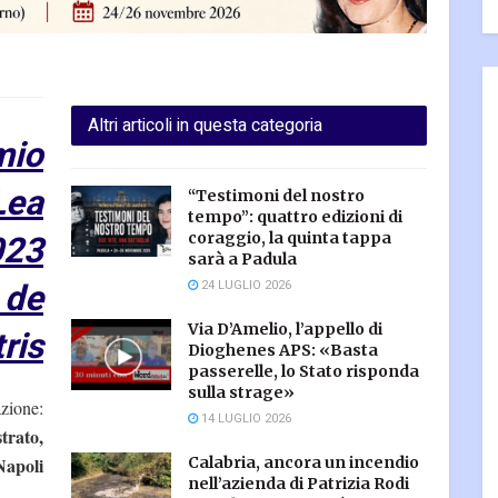
Altri articoli in questa categoria
mio
Lea
“Testimoni del nostro
tempo”: quattro edizioni di
023
coraggio, la quinta tappa
sarà a Padula
 de
24 LUGLIO 2026
Via D’Amelio, l’appello di
ris
Dioghenes APS: «Basta
passerelle, lo Stato risponda
sulla strage»
zione:
14 LUGLIO 2026
trato,
Calabria, ancora un incendio
Napoli
nell’azienda di Patrizia Rodi