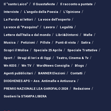
Il “santo Laico”
Il Guastafeste
Il racconto a puntate
Interviste
L’angolo della Poesia
L’Opinione
La Parola ai lettori
La voce dell’esperto
La voce di “Pasquino”
Lavoro
Legalità
Lettere dall’Italia e dal mondo
Libri&Dintorni
Mafie
Musica
Petizioni
Pillole
Punti di vista
Satira
Scopri il Molise
Speciale 25 Aprile
Speciale Trattative
Sport
Stragi di Ieri e di Oggi
Teatro, Cinema & Tv
Wn KIDS
Wn TV
WordNews Consiglia
Blogs
Agenti pubblicitari
BANNER Elezioni
Contatti
DIOGHENES APS – Ass. Antimafie e Antiusura
PREMIO NAZIONALE LEA GAROFALO 2024
Redazione
Sostieni la STAMPA LIBERA