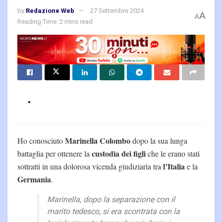
by
Redazione Web
27 Settembre 2024
A
A
Reading Time: 2 mins read
Marinella Colombo
Ho conosciuto
dopo la sua lunga
custodia dei figli
battaglia per ottenere la
che le erano stati
l’Italia
sottratti in una dolorosa vicenda giudiziaria tra
e la
Germania
.
Marinella, dopo la separazione con il
marito tedesco, si era scontrata con la