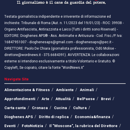
Testata giornalistica indipendente e irriverente di informazione ed
inchieste. Tribunale di Roma (Aut. n. 11/2023 del 19/01/23) - ROC: 39938 -
Organo Antifascista, Antirazzista e Laico (Tutti i diritti sono Riservati) -
EDITORE: Dioghenes APS® - Ass. Antimafie e Antiusura - Cod. Fisc./P. Iva:
16847951007 - dioghenesaps@gmail.com - dioghenesaps@pec.it - ​​
DIRETTORE: Paolo De Chiara (giornalista professionista, OdG Molise -
direttore@wordnews.it - ​​375.6684391). AVVERTENZA: Le collaborazioni
esterne si intendono esclusivamente a titolo Volontario e Gratuito. ©
Copyleft, Se copiato, citare la fonte "WordNews.it"
Navigate Site
Alimentazione & Fitness
Ambiente
Animali
Approfondimenti
Arte
Attualità
BelPaese
Brevi
Carta canta
Cronaca
Cucina
Cultura
Dioghenes APS
Diritto di replica
Economia&finanza
Eventi
FotoNotizia
Il “Moscone”, la rubrica del Direttore