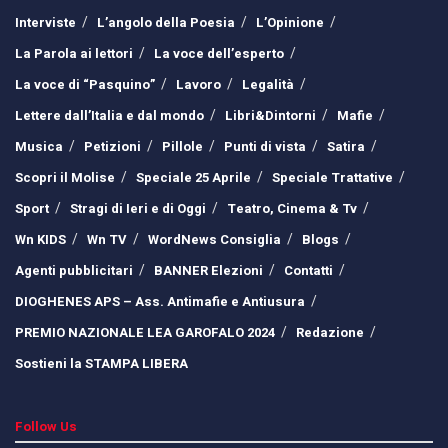
Interviste
L’angolo della Poesia
L’Opinione
La Parola ai lettori
La voce dell’esperto
La voce di “Pasquino”
Lavoro
Legalità
Lettere dall’Italia e dal mondo
Libri&Dintorni
Mafie
Musica
Petizioni
Pillole
Punti di vista
Satira
Scopri il Molise
Speciale 25 Aprile
Speciale Trattative
Sport
Stragi di Ieri e di Oggi
Teatro, Cinema & Tv
Wn KIDS
Wn TV
WordNews Consiglia
Blogs
Agenti pubblicitari
BANNER Elezioni
Contatti
DIOGHENES APS – Ass. Antimafie e Antiusura
PREMIO NAZIONALE LEA GAROFALO 2024
Redazione
Sostieni la STAMPA LIBERA
Follow Us