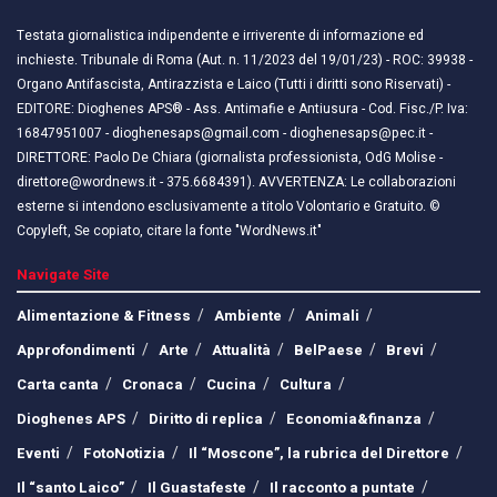
Testata giornalistica indipendente e irriverente di informazione ed
inchieste. Tribunale di Roma (Aut. n. 11/2023 del 19/01/23) - ROC: 39938 -
Organo Antifascista, Antirazzista e Laico (Tutti i diritti sono Riservati) -
EDITORE: Dioghenes APS® - Ass. Antimafie e Antiusura - Cod. Fisc./P. Iva:
16847951007 - dioghenesaps@gmail.com - dioghenesaps@pec.it - ​​
DIRETTORE: Paolo De Chiara (giornalista professionista, OdG Molise -
direttore@wordnews.it - ​​375.6684391). AVVERTENZA: Le collaborazioni
esterne si intendono esclusivamente a titolo Volontario e Gratuito. ©
Copyleft, Se copiato, citare la fonte "WordNews.it"
Navigate Site
Alimentazione & Fitness
Ambiente
Animali
Approfondimenti
Arte
Attualità
BelPaese
Brevi
Carta canta
Cronaca
Cucina
Cultura
Dioghenes APS
Diritto di replica
Economia&finanza
Eventi
FotoNotizia
Il “Moscone”, la rubrica del Direttore
Il “santo Laico”
Il Guastafeste
Il racconto a puntate