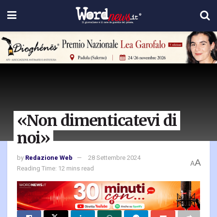
«Non dimenticatevi di
noi»
by
Redazione Web
28 Settembre 2024
A
A
Reading Time: 12 mins read