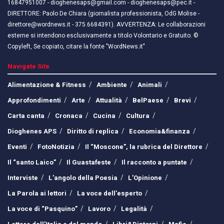
16847951007 - dioghenesaps@gmail.com - dioghenesaps@pec.it - ​​
DIRETTORE: Paolo De Chiara (giornalista professionista, OdG Molise -
direttore@wordnews.it - ​​375.6684391). AVVERTENZA: Le collaborazioni
esterne si intendono esclusivamente a titolo Volontario e Gratuito. ©
Copyleft, Se copiato, citare la fonte "WordNews.it"
Navigate Site
Alimentazione & Fitness
Ambiente
Animali
Approfondimenti
Arte
Attualità
BelPaese
Brevi
Carta canta
Cronaca
Cucina
Cultura
Dioghenes APS
Diritto di replica
Economia&finanza
Eventi
FotoNotizia
Il “Moscone”, la rubrica del Direttore
Il “santo Laico”
Il Guastafeste
Il racconto a puntate
Interviste
L’angolo della Poesia
L’Opinione
La Parola ai lettori
La voce dell’esperto
La voce di “Pasquino”
Lavoro
Legalità