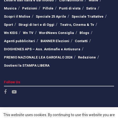
Lettere dall’Italia e dal mondo
Libri&Dintorni
Mafie
Musica
Petizioni
Pillole
Punti di vista
Satira
Scopri il Molise
Speciale 25 Aprile
Speciale Trattative
Sport
Stragi di Ieri e di Oggi
Teatro, Cinema & Tv
Wn KIDS
Wn TV
WordNews Consiglia
Blogs
Agenti pubblicitari
BANNER Elezioni
Contatti
DIOGHENES APS – Ass. Antimafie e Antiusura
PREMIO NAZIONALE LEA GAROFALO 2024
Redazione
Sostieni la STAMPA LIBERA
Follow Us
This website uses cookies. By continuing to use this website you are