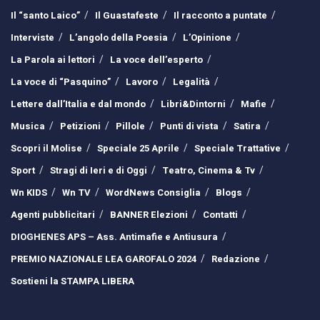
Il “santo Laico”
Il Guastafeste
Il racconto a puntate
Interviste
L’angolo della Poesia
L’Opinione
La Parola ai lettori
La voce dell’esperto
La voce di “Pasquino”
Lavoro
Legalità
Lettere dall’Italia e dal mondo
Libri&Dintorni
Mafie
Musica
Petizioni
Pillole
Punti di vista
Satira
Scopri il Molise
Speciale 25 Aprile
Speciale Trattative
Sport
Stragi di Ieri e di Oggi
Teatro, Cinema & Tv
Wn KIDS
Wn TV
WordNews Consiglia
Blogs
Agenti pubblicitari
BANNER Elezioni
Contatti
DIOGHENES APS – Ass. Antimafie e Antiusura
PREMIO NAZIONALE LEA GAROFALO 2024
Redazione
Sostieni la STAMPA LIBERA