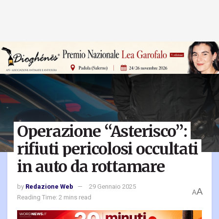
Operazione “Asterisco”:
rifiuti pericolosi occultati
in auto da rottamare
by
Redazione Web
29 Gennaio 2025
A
A
Reading Time: 2 mins read