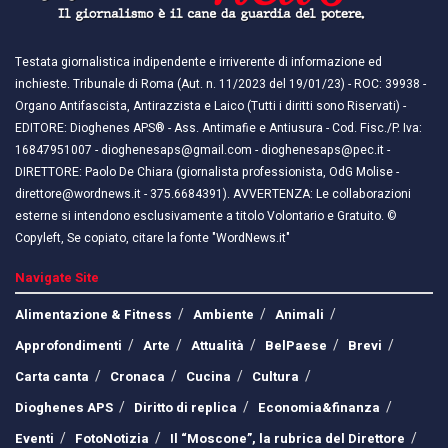
Testata giornalistica indipendente e irriverente di informazione ed
inchieste. Tribunale di Roma (Aut. n. 11/2023 del 19/01/23) - ROC: 39938 -
Organo Antifascista, Antirazzista e Laico (Tutti i diritti sono Riservati) -
EDITORE: Dioghenes APS® - Ass. Antimafie e Antiusura - Cod. Fisc./P. Iva:
16847951007 - dioghenesaps@gmail.com - dioghenesaps@pec.it - ​​
DIRETTORE: Paolo De Chiara (giornalista professionista, OdG Molise -
direttore@wordnews.it - ​​375.6684391). AVVERTENZA: Le collaborazioni
esterne si intendono esclusivamente a titolo Volontario e Gratuito. ©
Copyleft, Se copiato, citare la fonte "WordNews.it"
Navigate Site
Alimentazione & Fitness
Ambiente
Animali
Approfondimenti
Arte
Attualità
BelPaese
Brevi
Carta canta
Cronaca
Cucina
Cultura
Dioghenes APS
Diritto di replica
Economia&finanza
Eventi
FotoNotizia
Il “Moscone”, la rubrica del Direttore