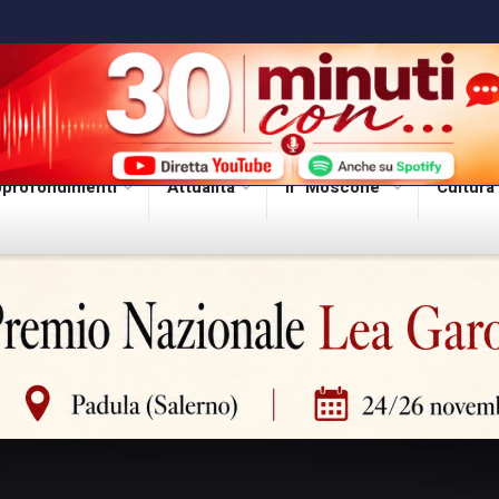
profondimenti
Attualità
Il “Moscone”
Cultura