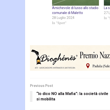
Amichevole di lusso allo stadio
La s
comunale di Maletto
27 
28 Luglio 2024
In "
In "Sport"
Previous Post
“Io dico NO alla Mafia”: la società civile
si mobilita