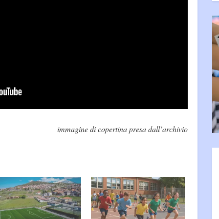
immagine di copertina presa dall’archivio