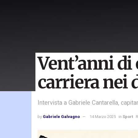
Vent’anni di
carriera nei 
Intervista a Gabriele Cantarella, capita
by
Gabriele Galvagno
14 Marzo 2025
in
Sport
R