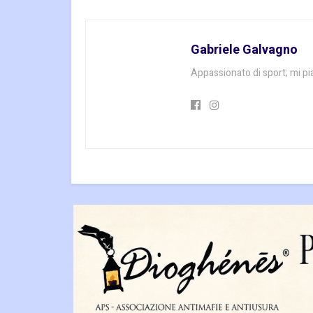
Gabriele Galvagno
Appassionato di sport; mi pi