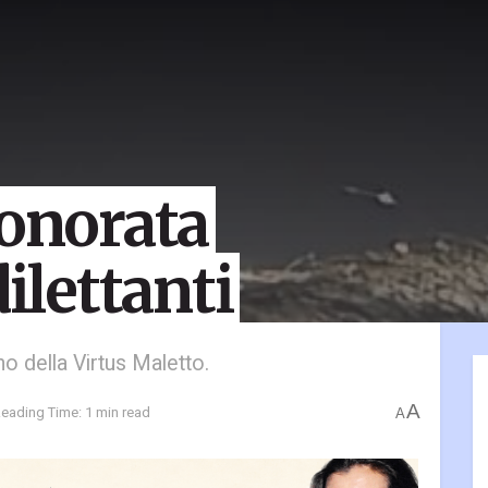
 onorata
dilettanti
no della Virtus Maletto.
A
eading Time: 1 min read
A