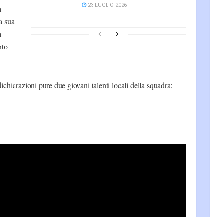
23 LUGLIO 2026
a
a sua
a
nto
ichiarazioni pure due giovani talenti locali della squadra: