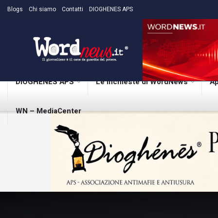
Blogs
Chi siamo
Contatti
DIOGHENES APS
DIOGHENES APS
Le inchieste di WordNews
Ap
WN – MediaCenter