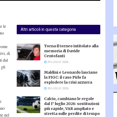
e le
Altri articoli in questa categoria
ono
 come
Torna il torneo intitolato alla
memoria di Davide
ivi, di
Centofanti
i dal
29 LUGLIO 2026
 gli
Maldini e Leonardo lasciano
la FIGC: il caso Pirlo fa
esplodere la crisi azzurra
28 LUGLIO 2026
Calcio, cambiano le regole
i
dal 1° luglio 2026: sostituzioni
ano
più rapide, VAR ampliato e
stretta sulle perdite di tempo
te nel