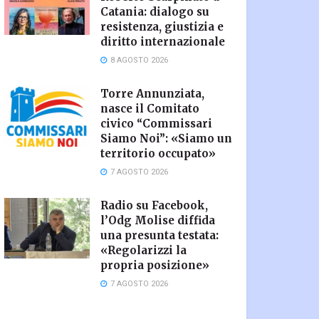
Catania: dialogo su
resistenza, giustizia e
diritto internazionale
8 AGOSTO 2026
Torre Annunziata,
nasce il Comitato
civico “Commissari
Siamo Noi”: «Siamo un
territorio occupato»
7 AGOSTO 2026
Radio su Facebook,
l’Odg Molise diffida
una presunta testata:
«Regolarizzi la
propria posizione»
7 AGOSTO 2026