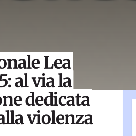
onale Lea
: al via la
one dedicata
alla violenza