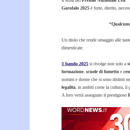
Il tema del
Premio Nazionale Lea
Garofalo 2025
è forte, diretto, necess
“Qualcuno 
Un titolo che rende omaggio alle tan
dimenticate.
Il
bando 2025
si rivolge non solo a
s
formazione
,
scuole di fumetto
e
cen
uomini e donne che si sono distinti ne
legalità
, in ambiti come la cultura, il 
A loro verrà assegnato il prestigioso