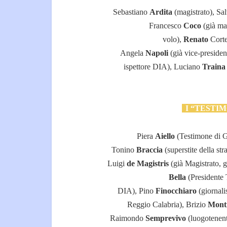
Sebastiano
Ardita
(magistrato), Sal
Francesco
Coco
(già ma
volo),
Renato
Corte
Angela
Napoli
(già vice-preside
ispettore DIA), Luciano
Traina
I “TESTIMO
Piera
Aiello
(Testimone di G
Tonino
Braccia
(superstite della s
Luigi
de Magistris
(già Magistrato, 
Bella
(Presidente
DIA),
Pino
Finocchiaro
(giornal
Reggio Calabria), Brizio
Mont
Raimondo
Semprevivo
(luogotenen