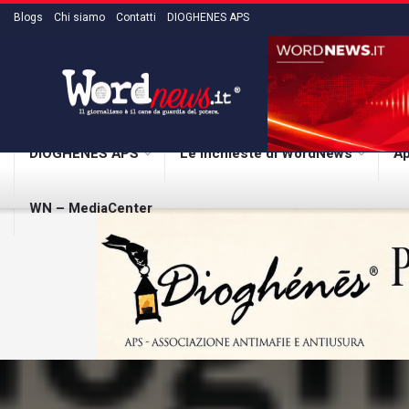
Blogs
Chi siamo
Contatti
DIOGHENES APS
DIOGHENES APS
Le inchieste di WordNews
Ap
WN – MediaCenter