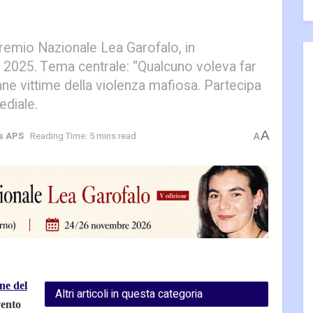
Premio Nazionale Lea Garofalo, in
025. Tema centrale: “Qualcuno voleva far
ne vittime della violenza mafiosa. Partecipa
ediale.
A
s APS
Reading Time: 5 mins read
A
ne del
Altri articoli in questa categoria
vento