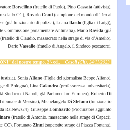
vatore
Borsellino
(fratello di Paolo), Pino
Cassata
(attivista),
resciallo CC), Rosario
Conti
(campione del mondo di Tiro al
se (già funzionario di polizia), Luana
Ilardo
(figlia di Luigi),
nte Commissione parlamentare Antimafia), Mario
Ravidà
(già
(fratello di Claudio, massacrato nella strage di via d’Amelio),
Dario
Vassallo
(fratello di Angelo, il Sindaco pescatore).
NI” del nostro tempo, 2^ ed.,
Casoli (Ch)
, 24/11/2023
iustizia), Sonia
Alfano
(Figlia del giornalista Beppe Alfano),
trage di Bologna), Lina
Calandra
(professoressa universitaria),
già Sindaco di Napoli, già Parlamentare Europeo), Roberto
Di
 Tribunale di Messina), Michelangelo
Di Stefano
(funzionario
ista RaiNews24), Giuseppe
Lombardo
(Procuratore aggiunto
inaro
(fratello di Antonio, massacrato nella strage di Capaci),
te CC), Fortunato
Zinni
(superstite strage di Piazza Fontana)
.