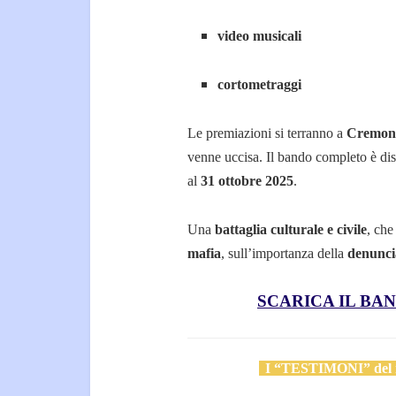
video musicali
cortometraggi
Le premiazioni si terranno a
Cremona
venne uccisa. Il bando completo è di
al
31 ottobre 2025
.
Una
battaglia culturale e civile
, che
mafia
, sull’importanza della
denunci
SCARICA IL BAN
I “TESTIMONI” del n