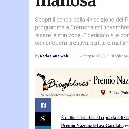
mafiosa
Scopri il bando della 4ª edizione del 
programma a Cremona nel novembre 2
tacere la mia voce…” dedicato alle don
con un’opera creativa, scritta o multim
by
Redazione Web
17 Maggio 2025
in
Dioghene
È online il bando della
quarta edizio
Premio Nazionale Lea Garofalo
, e