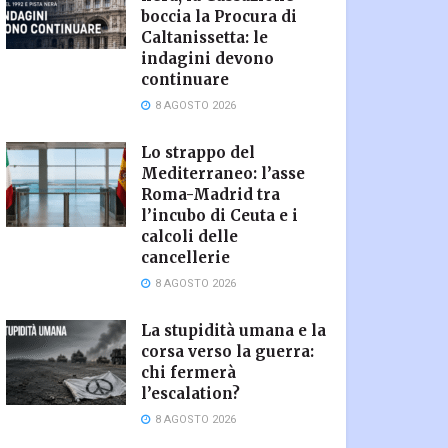
boccia la Procura di
Caltanissetta: le
indagini devono
continuare
8 AGOSTO 2026
Lo strappo del
Mediterraneo: l’asse
Roma-Madrid tra
l’incubo di Ceuta e i
calcoli delle
cancellerie
8 AGOSTO 2026
La stupidità umana e la
corsa verso la guerra:
chi fermerà
l’escalation?
8 AGOSTO 2026