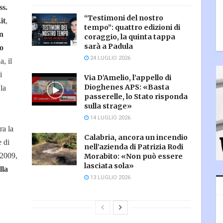
ss.
“Testimoni del nostro
it
,
tempo”: quattro edizioni di
in
coraggio, la quinta tappa
sarà a Padula
o
24 LUGLIO 2026
, il
i
Via D’Amelio, l’appello di
Dioghenes APS: «Basta
la
passerelle, lo Stato risponda
sulla strage»
14 LUGLIO 2026
ra la
Calabria, ancora un incendio
e di
nell’azienda di Patrizia Rodi
 2009,
Morabito: «Non può essere
lasciata sola»
lla
13 LUGLIO 2026