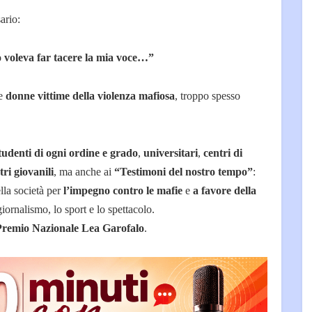
ario:
voleva far tacere la mia voce…”
te
donne vittime della violenza mafiosa
, troppo spesso
tudenti di ogni ordine e grado
,
universitari
,
centri di
tri giovanili
, ma anche ai
“Testimoni del nostro tempo”
:
lla società per
l’impegno contro le mafie
e
a favore della
giornalismo, lo sport e lo spettacolo.
Premio Nazionale Lea Garofalo
.