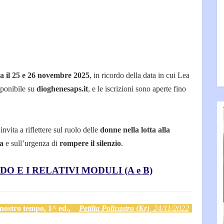
 il 25 e 26 novembre 2025
, in ricordo della data in cui Lea
sponibile su
dioghenesaps.it
, e le iscrizioni sono aperte fino
 invita a riflettere sul ruolo delle
donne nella lotta alla
a
e sull’urgenza di
rompere il silenzio
.
DO E I RELATIVI MODULI (A e B)
ostro tempo, 1^ ed.,
Petilia Policastro (Kr)
, 24/11/2022