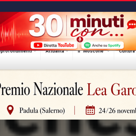
profondimenti
Attualità
Il “Moscone”
Cultura