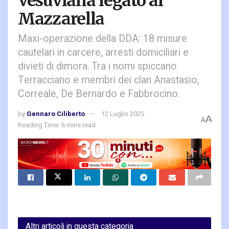
Vesuviana legato ai
Mazzarella
Maxi-operazione della DDA: 18 misure
cautelari in carcere, arresti domiciliari e
divieti di dimora. Tra i nomi spiccano
Terracciano e membri dei clan Anastasio,
Correale, De Bernardo e Fabbrocino.
by
Gennaro Ciliberto
12 Luglio 2025
A
A
Reading Time: 6 mins read
Altri articoli in questa categoria