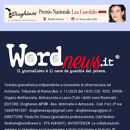
Testata giornalistica indipendente e irriverente di informazione ed
inchieste. Tribunale di Roma (Aut. n. 11/2023 del 19/01/23) - ROC: 39938 -
Organo Antifascista, Antirazzista e Laico (Tutti i diritti sono Riservati) -
EDITORE: Dioghenes APS® - Ass. Antimafie e Antiusura - Cod. Fisc./P. Iva:
16847951007 - dioghenesaps@gmail.com - dioghenesaps@pec.it - ​​
DIRETTORE: Paolo De Chiara (giornalista professionista, OdG Molise -
direttore@wordnews.it - ​​375.6684391). AVVERTENZA: Le collaborazioni
esterne si intendono esclusivamente a titolo Volontario e Gratuito. ©