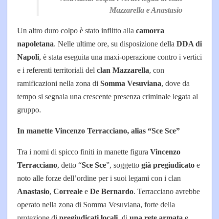
Mazzarella e Anastasio
Un altro duro colpo è stato inflitto alla
camorra
napoletana
. Nelle ultime ore, su disposizione della
DDA di
Napoli
, è stata eseguita una maxi-operazione contro i vertici
e i referenti territoriali del
clan Mazzarella
, con
ramificazioni nella zona di
Somma Vesuviana
, dove da
tempo si segnala una crescente presenza criminale legata al
gruppo.
In manette Vincenzo Terracciano, alias “Sce Sce”
Tra i nomi di spicco finiti in manette figura
Vincenzo
Terracciano
, detto “
Sce Sce
”, soggetto
già pregiudicato
e
noto alle forze dell’ordine per i suoi legami con i clan
Anastasio
,
Correale
e
De Bernardo
. Terracciano avrebbe
operato nella zona di Somma Vesuviana, forte della
protezione di
pregiudicati locali
, di
una rete armata
e