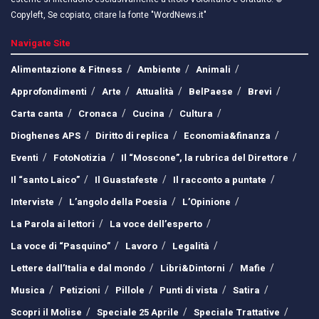
Copyleft, Se copiato, citare la fonte "WordNews.it"
Navigate Site
Alimentazione & Fitness
Ambiente
Animali
Approfondimenti
Arte
Attualità
BelPaese
Brevi
Carta canta
Cronaca
Cucina
Cultura
Dioghenes APS
Diritto di replica
Economia&finanza
Eventi
FotoNotizia
Il “Moscone”, la rubrica del Direttore
Il “santo Laico”
Il Guastafeste
Il racconto a puntate
Interviste
L’angolo della Poesia
L’Opinione
La Parola ai lettori
La voce dell’esperto
La voce di “Pasquino”
Lavoro
Legalità
Lettere dall’Italia e dal mondo
Libri&Dintorni
Mafie
Musica
Petizioni
Pillole
Punti di vista
Satira
Scopri il Molise
Speciale 25 Aprile
Speciale Trattative