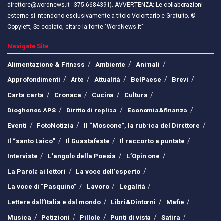
direttore@wordnews.it - ​​375.6684391). AVVERTENZA: Le collaborazioni
esterne si intendono esclusivamente a titolo Volontario e Gratuito. ©
Copyleft, Se copiato, citare la fonte "WordNews.it"
Navigate Site
Alimentazione & Fitness
Ambiente
Animali
Approfondimenti
Arte
Attualità
BelPaese
Brevi
Carta canta
Cronaca
Cucina
Cultura
Dioghenes APS
Diritto di replica
Economia&finanza
Eventi
FotoNotizia
Il “Moscone”, la rubrica del Direttore
Il “santo Laico”
Il Guastafeste
Il racconto a puntate
Interviste
L’angolo della Poesia
L’Opinione
La Parola ai lettori
La voce dell’esperto
La voce di “Pasquino”
Lavoro
Legalità
Lettere dall’Italia e dal mondo
Libri&Dintorni
Mafie
Musica
Petizioni
Pillole
Punti di vista
Satira