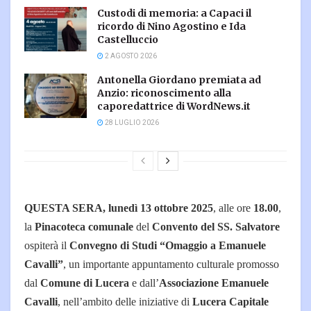
Custodi di memoria: a Capaci il
ricordo di Nino Agostino e Ida
Castelluccio
2 AGOSTO 2026
Antonella Giordano premiata ad
Anzio: riconoscimento alla
caporedattrice di WordNews.it
28 LUGLIO 2026
QUESTA SERA, lunedì 13 ottobre 2025
, alle ore
18.00
,
la
Pinacoteca comunale
del
Convento del SS. Salvatore
ospiterà il
Convegno di Studi “Omaggio a Emanuele
Cavalli”
, un importante appuntamento culturale promosso
dal
Comune di Lucera
e dall’
Associazione Emanuele
Cavalli
, nell’ambito delle iniziative di
Lucera Capitale