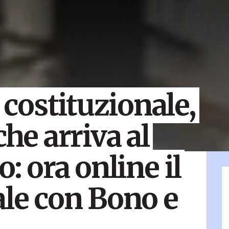
costituzionale,
che arriva al
o: ora online il
ale con Bono e