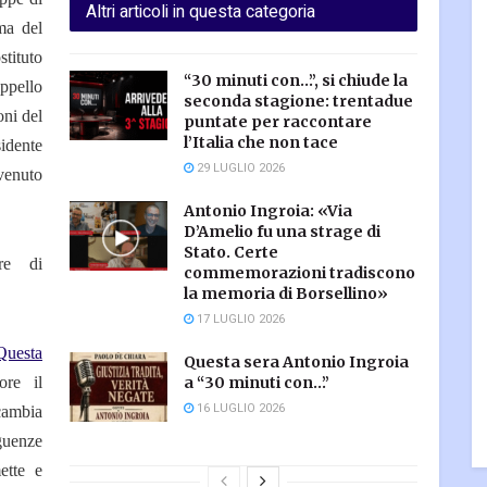
Altri articoli in questa categoria
ma del
stituto
“30 minuti con…”, si chiude la
ppello
seconda stagione: trentadue
oni del
puntate per raccontare
l’Italia che non tace
idente
29 LUGLIO 2026
rvenuto
Antonio Ingroia: «Via
D’Amelio fu una strage di
Stato. Certe
re di
commemorazioni tradiscono
la memoria di Borsellino»
17 LUGLIO 2026
Questa
Questa sera Antonio Ingroia
ore il
a “30 minuti con…”
16 LUGLIO 2026
ambia
guenze
ette e