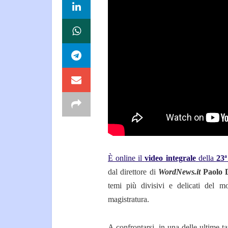
È online il
video integrale
della
23ª
dal direttore di
WordNews.it
Paolo 
temi più divisivi e delicati del 
magistratura.
A confrontarsi, in una delle ultime t