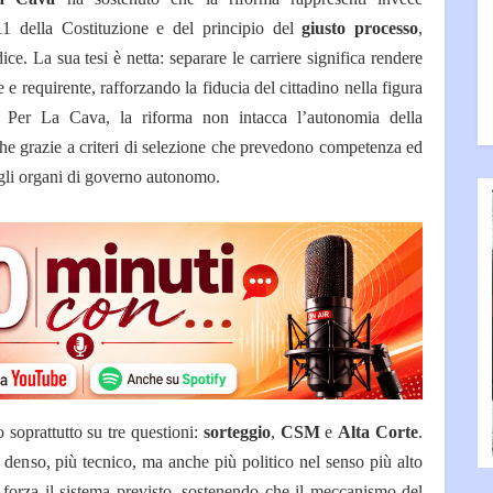
111 della Costituzione e del principio del
giusto processo
,
ice. La sua tesi è netta: separare le carriere significa rendere
e e requirente, rafforzando la fiducia del cittadino nella figura
. Per La Cava, la riforma non intacca l’autonomia della
che grazie a criteri di selezione che prevedono competenza ed
egli organi di governo autonomo.
o soprattutto su tre questioni:
sorteggio
,
CSM
e
Alta Corte
.
iù denso, più tecnico, ma anche più politico nel senso più alto
forza il sistema previsto, sostenendo che il meccanismo del