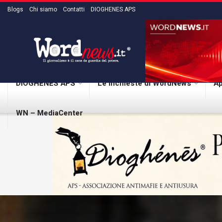
Blogs
Chi siamo
Contatti
DIOGHENES APS
DIOGHENES APS
Le inchieste di WordNews
Ap
WN – MediaCenter