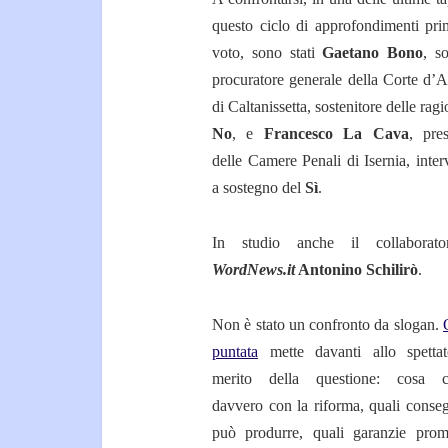
questo ciclo di approfondimenti pri
voto, sono stati
Gaetano Bono
, so
procuratore generale della Corte d’A
di Caltanissetta, sostenitore delle ragi
No
, e
Francesco La Cava
, pres
delle Camere Penali di Isernia, inte
a sostegno del
Sì
.
In studio anche il collaborato
WordNews.it
Antonino Schilirò
.
Non è stato un confronto da slogan.
puntata
mette davanti allo spettat
merito della questione: cosa c
davvero con la riforma, quali conse
può produrre, quali garanzie prom