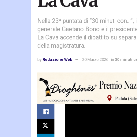
La Cava
Nella 23ª puntata di “30 minuti con…”, i
generale Gaetano Bono e il presidente
La Cava accende il dibattito su separa
della magistratura.
by
Redazione Web
20 Marzo 2026
in
30 minuti co