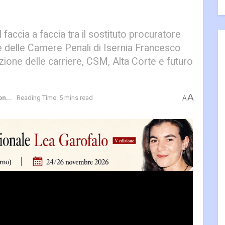
l faccia a faccia tra il sostituto procuratore
 delle Camere Penali di Isernia Francesco
zione delle carriere, CSM, Alta Corte e futuro
A
n...
Reading Time: 5 mins read
A