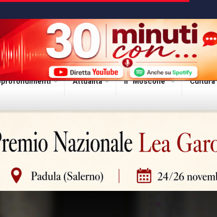
profondimenti
Attualità
Il “Moscone”
Cultura