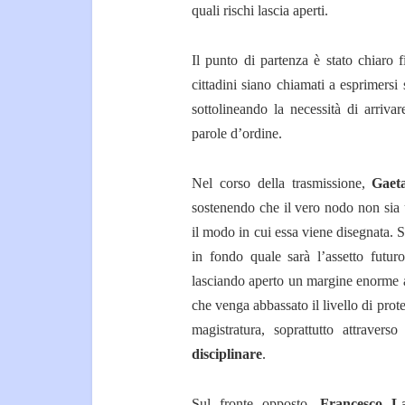
quali rischi lascia aperti.
Il punto di partenza è stato chiaro 
cittadini siano chiamati a esprimers
sottolineando la necessità di arriva
parole d’ordine.
Nel corso della trasmissione,
Gaet
sostenendo che il vero nodo non sia 
il modo in cui essa viene disegnata. S
in fondo quale sarà l’assetto futur
lasciando aperto un margine enorme a s
che venga abbassato il livello di prot
magistratura, soprattutto attravers
disciplinare
.
Sul fronte opposto,
Francesco L