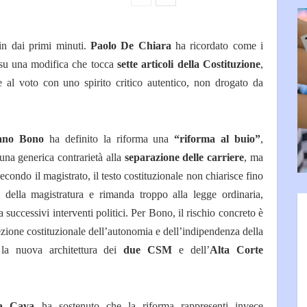
fin dai primi minuti.
Paolo De Chiara
ha ricordato come i
i su una modifica che tocca
sette articoli della Costituzione
,
re al voto con uno spirito critico autentico, non drogato da
ano Bono
ha definito la riforma una
“riforma al buio”
,
una generica contrarietà alla
separazione delle carriere
, ma
econdo il magistrato, il testo costituzionale non chiarisce fino
o della magistratura e rimanda troppo alla legge ordinaria,
uccessivi interventi politici. Per Bono, il rischio concreto è
ezione costituzionale dell’autonomia e dell’indipendenza della
o la nuova architettura dei
due CSM
e dell’
Alta Corte
a Cava
ha sostenuto che la riforma rappresenti invece