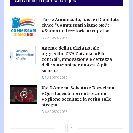
Altri articoli in questa categoria
Torre Annunziata, nasce il Comitato
civico “Commissari Siamo Noi”:
«Siamo un territorio occupato»
7 AGOSTO 2026
Agente della Polizia Locale
aggredito, CNA Catania: «Più
controlli, innovazione e certezza
delle sanzioni per una città più
sicura»
7 AGOSTO 2026
Via D’Amelio, Salvatore Borsellino:
«Qui i fascisti non entreranno.
Vogliono occultare la verità sulle
stragi»
6 AGOSTO 2026