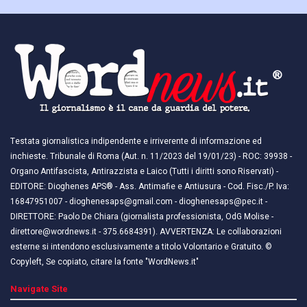
Testata giornalistica indipendente e irriverente di informazione ed
inchieste. Tribunale di Roma (Aut. n. 11/2023 del 19/01/23) - ROC: 39938 -
Organo Antifascista, Antirazzista e Laico (Tutti i diritti sono Riservati) -
EDITORE: Dioghenes APS® - Ass. Antimafie e Antiusura - Cod. Fisc./P. Iva:
16847951007 - dioghenesaps@gmail.com - dioghenesaps@pec.it - ​​
DIRETTORE: Paolo De Chiara (giornalista professionista, OdG Molise -
direttore@wordnews.it - ​​375.6684391). AVVERTENZA: Le collaborazioni
esterne si intendono esclusivamente a titolo Volontario e Gratuito. ©
Copyleft, Se copiato, citare la fonte "WordNews.it"
Navigate Site