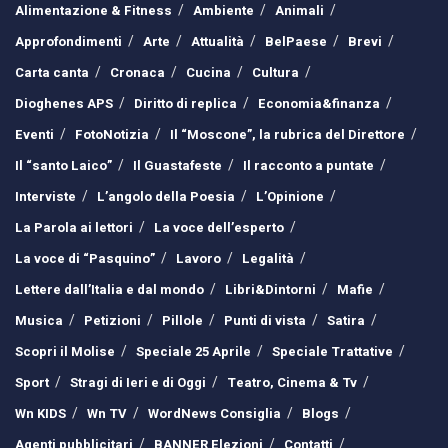
Alimentazione & Fitness
Ambiente
Animali
Approfondimenti
Arte
Attualità
BelPaese
Brevi
Carta canta
Cronaca
Cucina
Cultura
Dioghenes APS
Diritto di replica
Economia&finanza
Eventi
FotoNotizia
Il “Moscone”, la rubrica del Direttore
Il “santo Laico”
Il Guastafeste
Il racconto a puntate
Interviste
L’angolo della Poesia
L’Opinione
La Parola ai lettori
La voce dell’esperto
La voce di “Pasquino”
Lavoro
Legalità
Lettere dall’Italia e dal mondo
Libri&Dintorni
Mafie
Musica
Petizioni
Pillole
Punti di vista
Satira
Scopri il Molise
Speciale 25 Aprile
Speciale Trattative
Sport
Stragi di Ieri e di Oggi
Teatro, Cinema & Tv
Wn KIDS
Wn TV
WordNews Consiglia
Blogs
Agenti pubblicitari
BANNER Elezioni
Contatti