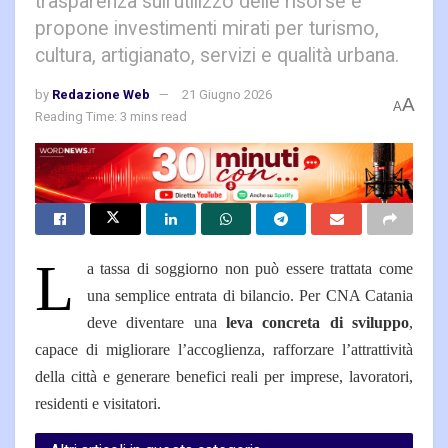
trasparenza sull’utilizzo delle risorse e
propone investimenti mirati per turismo,
cultura, artigianato, servizi e qualità urbana.
by
Redazione Web
21 Giugno 2026
A
A
Reading Time: 3 mins read
L
a tassa di soggiorno non può essere trattata come
una semplice entrata di bilancio. Per CNA Catania
deve diventare una
leva concreta di sviluppo
,
capace di migliorare l’accoglienza, rafforzare l’attrattività
della città e generare benefici reali per imprese, lavoratori,
residenti e visitatori.