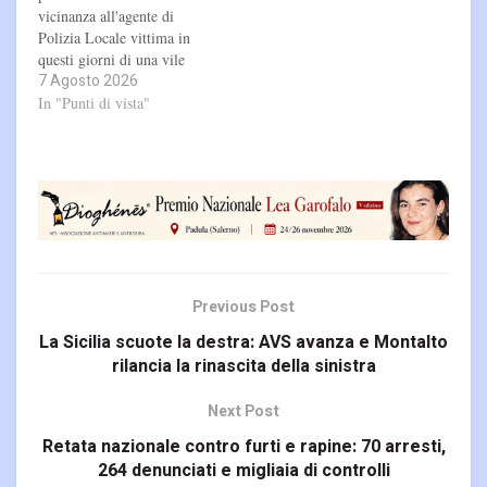
vicinanza all'agente di
Polizia Locale vittima in
questi giorni di una vile
7 Agosto 2026
aggressione in viale
Kennedy mentre svolgeva il
In "Punti di vista"
proprio lavoro a tutela della
collettività. Nel rivolgere
all’agente i più sinceri
auguri di pronta e completa
guarigione e ringraziando
tutte le forze dell'ordine…
Previous Post
La Sicilia scuote la destra: AVS avanza e Montalto
rilancia la rinascita della sinistra
Next Post
Retata nazionale contro furti e rapine: 70 arresti,
264 denunciati e migliaia di controlli