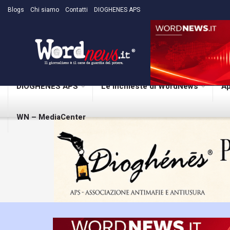
Blogs
Chi siamo
Contatti
DIOGHENES APS
DIOGHENES APS
Le inchieste di WordNews
Ap
WN – MediaCenter