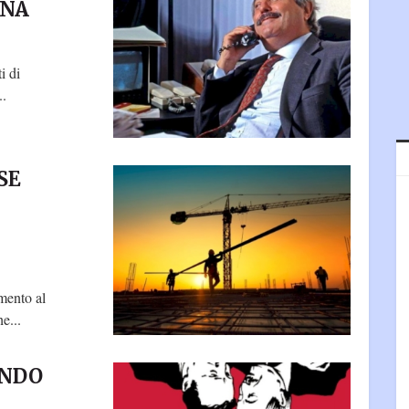
UNA
i di
..
SE
mento al
e...
ONDO