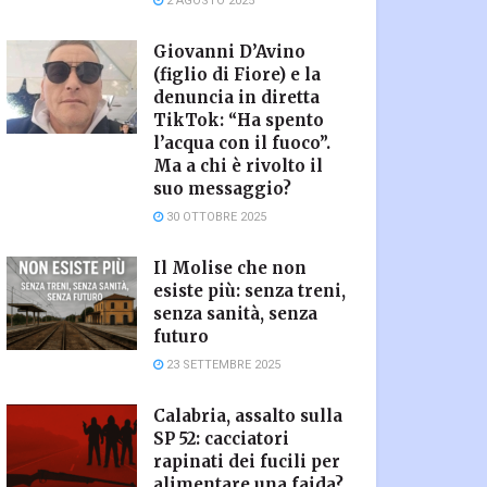
2 AGOSTO 2025
Giovanni D’Avino
(figlio di Fiore) e la
denuncia in diretta
TikTok: “Ha spento
l’acqua con il fuoco”.
Ma a chi è rivolto il
suo messaggio?
30 OTTOBRE 2025
Il Molise che non
esiste più: senza treni,
senza sanità, senza
futuro
23 SETTEMBRE 2025
Calabria, assalto sulla
SP 52: cacciatori
rapinati dei fucili per
alimentare una faida?