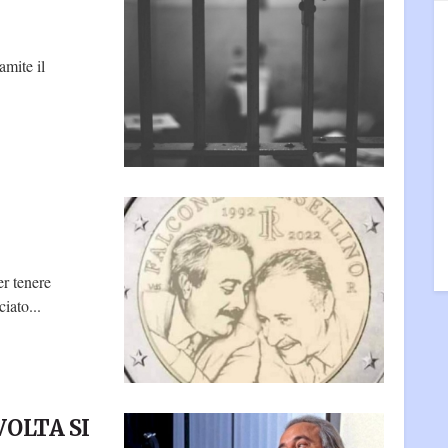
amite il
r tenere
iato...
OLTA SI