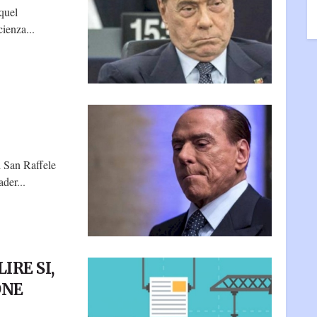
 quel
ienza...
l San Raffele
ader...
IRE SI,
ONE