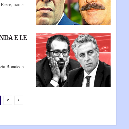
l Paese, non si
NDA E LE
tizia Bonafede
2