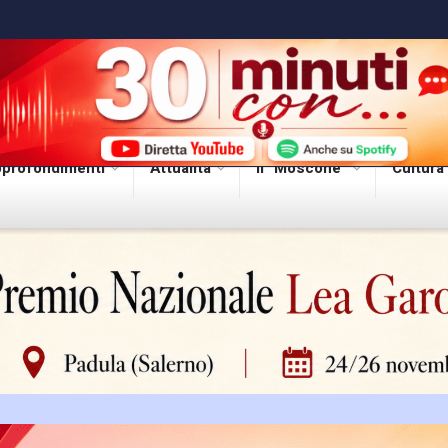
profondimenti
Attualità
Il “Moscone”
Cultura