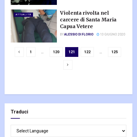
Violenta rivolta nel
ATTUALITÀ
carcere di Santa Maria
Capua Vetere
BY
ALESSIO DI FLORIO
13 GIUGNO 2020
1
…
120
121
122
…
125
Traduci