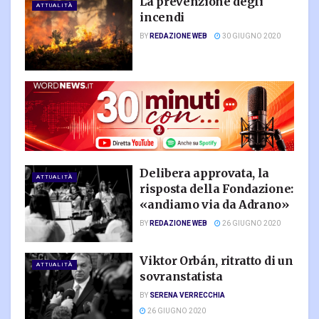
La prevenzione degli
ATTUALITÀ
incendi
BY
REDAZIONE WEB
30 GIUGNO 2020
Delibera approvata, la
ATTUALITÀ
risposta della Fondazione:
«andiamo via da Adrano»
BY
REDAZIONE WEB
26 GIUGNO 2020
Viktor Orbán, ritratto di un
ATTUALITÀ
sovranstatista
BY
SERENA VERRECCHIA
26 GIUGNO 2020