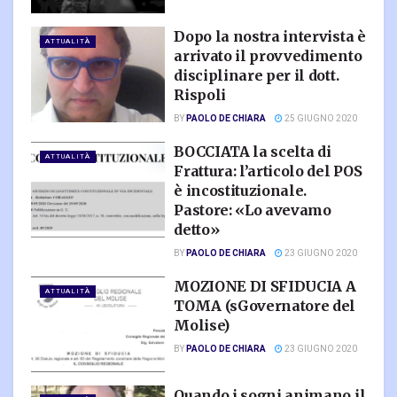
Dopo la nostra intervista è
ATTUALITÀ
arrivato il provvedimento
disciplinare per il dott.
Rispoli
BY
PAOLO DE CHIARA
25 GIUGNO 2020
BOCCIATA la scelta di
ATTUALITÀ
Frattura: l’articolo del POS
è incostituzionale.
Pastore: «Lo avevamo
detto»
BY
PAOLO DE CHIARA
23 GIUGNO 2020
MOZIONE DI SFIDUCIA A
ATTUALITÀ
TOMA (sGovernatore del
Molise)
BY
PAOLO DE CHIARA
23 GIUGNO 2020
Quando i sogni animano il