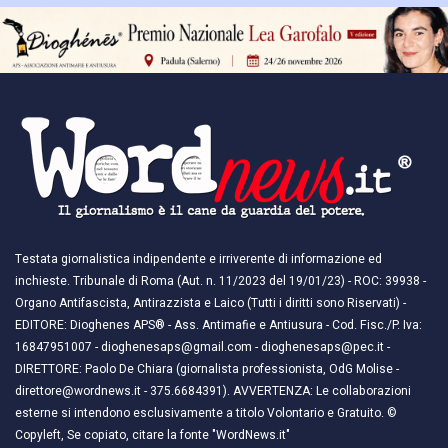
Testata giornalistica indipendente e irriverente di informazione ed
inchieste. Tribunale di Roma (Aut. n. 11/2023 del 19/01/23) - ROC: 39938 -
Organo Antifascista, Antirazzista e Laico (Tutti i diritti sono Riservati) -
EDITORE: Dioghenes APS® - Ass. Antimafie e Antiusura - Cod. Fisc./P. Iva:
16847951007 - dioghenesaps@gmail.com - dioghenesaps@pec.it - ​​
DIRETTORE: Paolo De Chiara (giornalista professionista, OdG Molise -
direttore@wordnews.it - ​​375.6684391). AVVERTENZA: Le collaborazioni
esterne si intendono esclusivamente a titolo Volontario e Gratuito. ©
Copyleft, Se copiato, citare la fonte "WordNews.it"