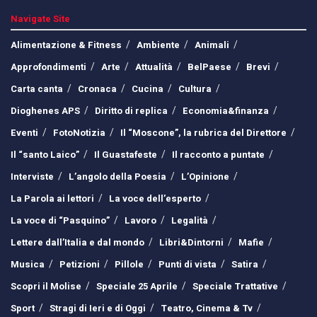
Navigate Site
Alimentazione & Fitness
Ambiente
Animali
Approfondimenti
Arte
Attualità
BelPaese
Brevi
Carta canta
Cronaca
Cucina
Cultura
Dioghenes APS
Diritto di replica
Economia&finanza
Eventi
FotoNotizia
Il “Moscone”, la rubrica del Direttore
Il “santo Laico”
Il Guastafeste
Il racconto a puntate
Interviste
L’angolo della Poesia
L’Opinione
La Parola ai lettori
La voce dell’esperto
La voce di “Pasquino”
Lavoro
Legalità
Lettere dall’Italia e dal mondo
Libri&Dintorni
Mafie
Musica
Petizioni
Pillole
Punti di vista
Satira
Scopri il Molise
Speciale 25 Aprile
Speciale Trattative
Sport
Stragi di Ieri e di Oggi
Teatro, Cinema & Tv