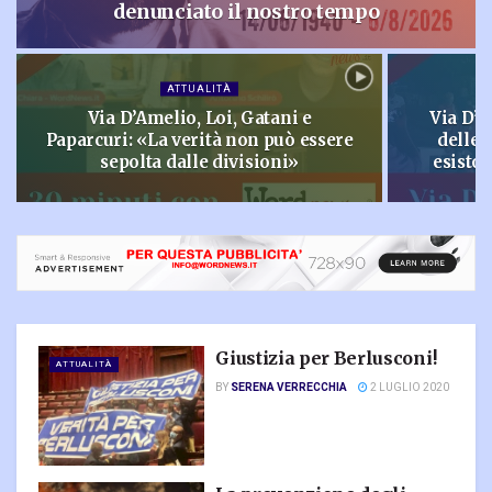
denunciato il nostro tempo
ATTUALITÀ
Via D’Amelio, Loi, Gatani e
Via D’A
Paparcuri: «La verità non può essere
delle 
sepolta dalle divisioni»
esisto
Giustizia per Berlusconi!
ATTUALITÀ
BY
SERENA VERRECCHIA
2 LUGLIO 2020