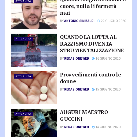
ATTUALITÀ
cuore, nulla li fermerà
mai
BY
ANTONIO SINIBALDI
22 GIUGNO 2020
QUANDO LA LOTTA AL
ATTUALITÀ
RAZZISMO DIVENTA
STRUMENTALIZZAZIONE
BY
REDAZIONE WEB
16 GIUGNO 2020
Provvedimenti contro le
ATTUALITÀ
donne
BY
REDAZIONE WEB
15 GIUGNO 2020
AUGURI MAESTRO
ATTUALITÀ
GUCCINI
BY
REDAZIONE WEB
14 GIUGNO 2020