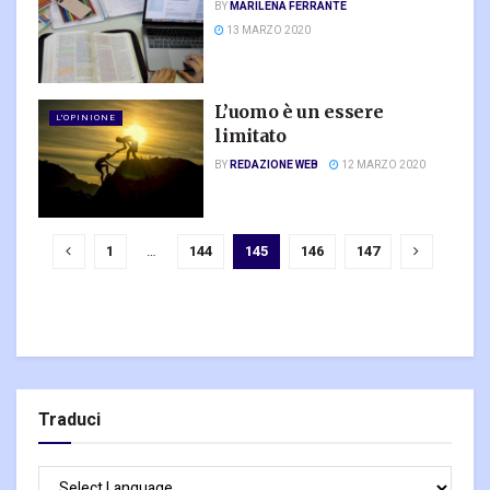
BY
MARILENA FERRANTE
13 MARZO 2020
L’uomo è un essere
L'OPINIONE
limitato
BY
REDAZIONE WEB
12 MARZO 2020
1
…
144
145
146
147
Traduci