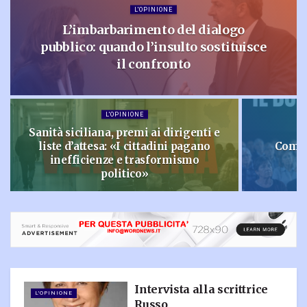
L'OPINIONE
L’imbarbarimento del dialogo
pubblico: quando l’insulto sostituisce
il confronto
L'OPINIONE
Sanità siciliana, premi ai dirigenti e
liste d’attesa: «I cittadini pagano
Come 
inefficienze e trasformismo
politico»
Intervista alla scrittrice
L'OPINIONE
Russo