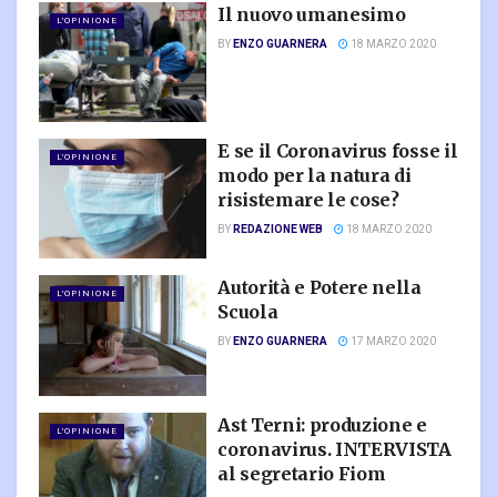
Il nuovo umanesimo
L'OPINIONE
BY
ENZO GUARNERA
18 MARZO 2020
E se il Coronavirus fosse il
L'OPINIONE
modo per la natura di
risistemare le cose?
BY
REDAZIONE WEB
18 MARZO 2020
Autorità e Potere nella
L'OPINIONE
Scuola
BY
ENZO GUARNERA
17 MARZO 2020
Ast Terni: produzione e
L'OPINIONE
coronavirus. INTERVISTA
al segretario Fiom