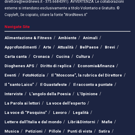
direttore@wordnews.it - ​​375.6684391). AVVERTENZA: Le collaborazioni
esterne si intendono esclusivamente a titolo Volontario e Gratuito. ©
Copyleft, Se copiato, citare la fonte "WordNews.it"
Navigate Site
Alimentazione & Fitness
Ambiente
Animali
Approfondimenti
Arte
Attualità
BelPaese
Brevi
Carta canta
Cronaca
Cucina
Cultura
Dioghenes APS
Diritto di replica
Economia&finanza
Eventi
FotoNotizia
Il “Moscone”, la rubrica del Direttore
Il “santo Laico”
Il Guastafeste
Il racconto a puntate
Interviste
L’angolo della Poesia
L’Opinione
La Parola ai lettori
La voce dell’esperto
La voce di “Pasquino”
Lavoro
Legalità
Lettere dall’Italia e dal mondo
Libri&Dintorni
Mafie
Musica
Petizioni
Pillole
Punti di vista
Satira