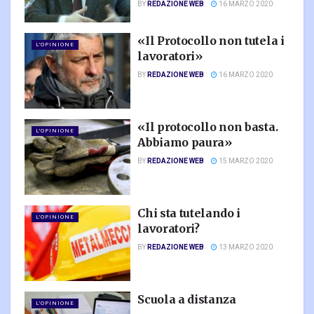
BY
REDAZIONE WEB
16 MARZO 2020
«Il Protocollo non tutela i
L'OPINIONE
lavoratori»
BY
REDAZIONE WEB
16 MARZO 2020
«Il protocollo non basta.
L'OPINIONE
Abbiamo paura»
BY
REDAZIONE WEB
15 MARZO 2020
Chi sta tutelando i
L'OPINIONE
lavoratori?
BY
REDAZIONE WEB
13 MARZO 2020
Scuola a distanza
L'OPINIONE