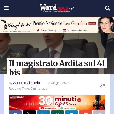
Il magistrato Ardita sul 41
bis
by
Alessio Di Florio
2 Giugno 2020
A
A
Reading Time: 5 mins read