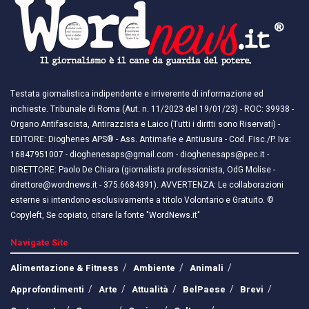
Testata giornalistica indipendente e irriverente di informazione ed
inchieste. Tribunale di Roma (Aut. n. 11/2023 del 19/01/23) - ROC: 39938 -
Organo Antifascista, Antirazzista e Laico (Tutti i diritti sono Riservati) -
EDITORE: Dioghenes APS® - Ass. Antimafie e Antiusura - Cod. Fisc./P. Iva:
16847951007 - dioghenesaps@gmail.com - dioghenesaps@pec.it - ​​
DIRETTORE: Paolo De Chiara (giornalista professionista, OdG Molise -
direttore@wordnews.it - ​​375.6684391). AVVERTENZA: Le collaborazioni
esterne si intendono esclusivamente a titolo Volontario e Gratuito. ©
Copyleft, Se copiato, citare la fonte "WordNews.it"
Navigate Site
Alimentazione & Fitness
Ambiente
Animali
Approfondimenti
Arte
Attualità
BelPaese
Brevi