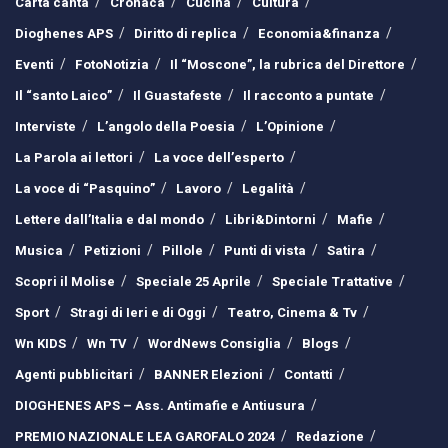
Carta canta
Cronaca
Cucina
Cultura
Dioghenes APS
Diritto di replica
Economia&finanza
Eventi
FotoNotizia
Il “Moscone”, la rubrica del Direttore
Il “santo Laico”
Il Guastafeste
Il racconto a puntate
Interviste
L’angolo della Poesia
L’Opinione
La Parola ai lettori
La voce dell’esperto
La voce di “Pasquino”
Lavoro
Legalità
Lettere dall’Italia e dal mondo
Libri&Dintorni
Mafie
Musica
Petizioni
Pillole
Punti di vista
Satira
Scopri il Molise
Speciale 25 Aprile
Speciale Trattative
Sport
Stragi di Ieri e di Oggi
Teatro, Cinema & Tv
Wn KIDS
Wn TV
WordNews Consiglia
Blogs
Agenti pubblicitari
BANNER Elezioni
Contatti
DIOGHENES APS – Ass. Antimafie e Antiusura
PREMIO NAZIONALE LEA GAROFALO 2024
Redazione