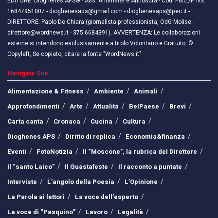
EDITORE: Dioghenes APS® - Ass. Antimafie e Antiusura - Cod. Fisc./P. Iva:
16847951007 - dioghenesaps@gmail.com - dioghenesaps@pec.it - ​​
DIRETTORE: Paolo De Chiara (giornalista professionista, OdG Molise -
direttore@wordnews.it - ​​375.6684391). AVVERTENZA: Le collaborazioni
esterne si intendono esclusivamente a titolo Volontario e Gratuito. ©
Copyleft, Se copiato, citare la fonte "WordNews.it"
Navigate Site
Alimentazione & Fitness
Ambiente
Animali
Approfondimenti
Arte
Attualità
BelPaese
Brevi
Carta canta
Cronaca
Cucina
Cultura
Dioghenes APS
Diritto di replica
Economia&finanza
Eventi
FotoNotizia
Il “Moscone”, la rubrica del Direttore
Il “santo Laico”
Il Guastafeste
Il racconto a puntate
Interviste
L’angolo della Poesia
L’Opinione
La Parola ai lettori
La voce dell’esperto
La voce di “Pasquino”
Lavoro
Legalità