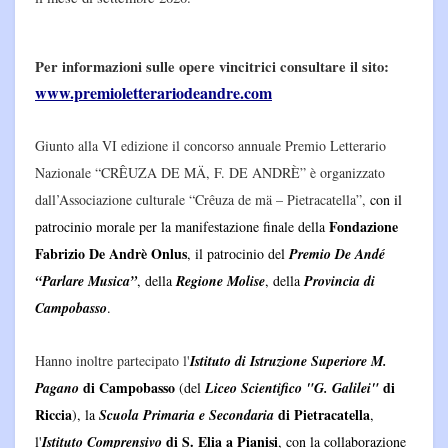
Per informazioni sulle opere vincitrici consultare il sito:
www.premioletterariodeandre.com
Giunto alla VI edizione il
concorso annuale Premio Letterario
Nazionale “CRÊUZA DE MÄ, F. DE ANDRÈ” è organizzato
dall’Associazione culturale “C
r
ê
uza de m
ä
–
Pietracatella”,
con il
Fondazione
patrocinio morale per la manifestazione finale della
Fabrizio De Andrè Onlus
, il patrocinio del
Premio De Andé
“Parlare Musica”
, della
Regione Molise
, della
Provincia di
Campobasso
.
Hanno inoltre partecipato l'
Istituto di Istruzione Superiore M.
di Campobasso
di
Pagano
(
del
Liceo Scientifico "G. Galilei"
Riccia
di Pietracatella
), la
Scuola Primaria e Secondaria
,
di S. Elia a Pianisi
l'
Istituto Comprensivo
, con la collaborazione