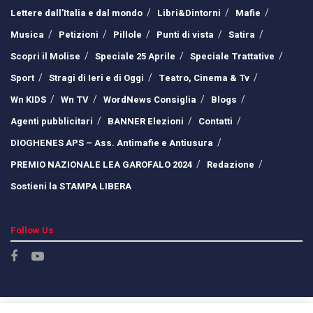
Lettere dall’Italia e dal mondo
Libri&Dintorni
Mafie
Musica
Petizioni
Pillole
Punti di vista
Satira
Scopri il Molise
Speciale 25 Aprile
Speciale Trattative
Sport
Stragi di Ieri e di Oggi
Teatro, Cinema & Tv
Wn KIDS
Wn TV
WordNews Consiglia
Blogs
Agenti pubblicitari
BANNER Elezioni
Contatti
DIOGHENES APS – Ass. Antimafie e Antiusura
PREMIO NAZIONALE LEA GAROFALO 2024
Redazione
Sostieni la STAMPA LIBERA
Follow Us