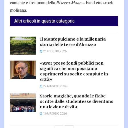
cantante e frontman della
Riserva Moac
– band etno-rock
molisana.
Altri articoli in questa categoria
Il Montepulciano e la millenaria
storia delle terre d’Abruzzo
21 GIUGNO 2026
«Aver preso fondi pubblici non
significa che non possiamo
esprimerci su scelte compiute in
città»
27 MAGGIO 2026
Storie magiche, quando le fiabe
scritte dalle studentesse diventano
una lezione di vita
16 MAGGIO 2026