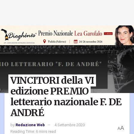
VINCITORI della VI
edizione PREMIO
letterario nazionale F. DE
ANDRÉ
by
Redazione Web
4 Settembre 2020
A
A
Reading Time: 6 mins read