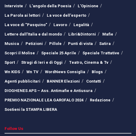
Interviste
L’angolo della Poesia
L’Opinione
La Parola ai lettori
La voce dell’esperto
La voce di “Pasquino”
Lavoro
Legalità
Lettere dall’Italia e dal mondo
Libri&Dintorni
Mafie
Musica
Petizioni
Pillole
Punti di vista
Satira
Scopri il Molise
Speciale 25 Aprile
Speciale Trattative
Sport
Stragi di Ieri e di Oggi
Teatro, Cinema & Tv
Wn KIDS
Wn TV
WordNews Consiglia
Blogs
Agenti pubblicitari
BANNER Elezioni
Contatti
DIOGHENES APS – Ass. Antimafie e Antiusura
PREMIO NAZIONALE LEA GAROFALO 2024
Redazione
Sostieni la STAMPA LIBERA
Follow Us