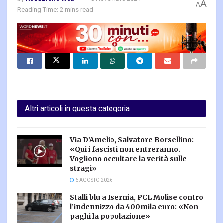
A
A
Reading Time: 2 mins read
Altri articoli in questa categoria
Via D’Amelio, Salvatore Borsellino:
«Qui i fascisti non entreranno.
Vogliono occultare la verità sulle
stragi»
6 AGOSTO 2026
Stalli blu a Isernia, PCL Molise contro
l’indennizzo da 400mila euro: «Non
paghi la popolazione»