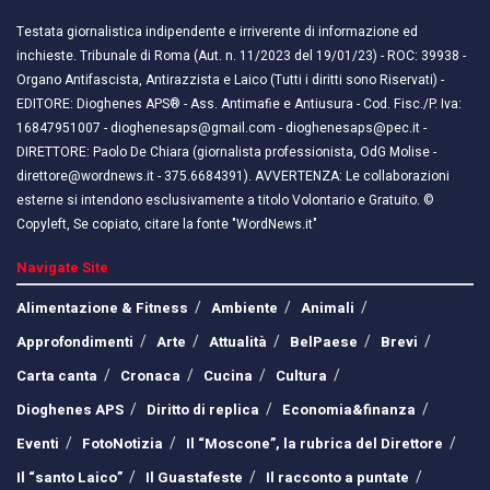
Testata giornalistica indipendente e irriverente di informazione ed
inchieste. Tribunale di Roma (Aut. n. 11/2023 del 19/01/23) - ROC: 39938 -
Organo Antifascista, Antirazzista e Laico (Tutti i diritti sono Riservati) -
EDITORE: Dioghenes APS® - Ass. Antimafie e Antiusura - Cod. Fisc./P. Iva:
16847951007 - dioghenesaps@gmail.com - dioghenesaps@pec.it - ​​
DIRETTORE: Paolo De Chiara (giornalista professionista, OdG Molise -
direttore@wordnews.it - ​​375.6684391). AVVERTENZA: Le collaborazioni
esterne si intendono esclusivamente a titolo Volontario e Gratuito. ©
Copyleft, Se copiato, citare la fonte "WordNews.it"
Navigate Site
Alimentazione & Fitness
Ambiente
Animali
Approfondimenti
Arte
Attualità
BelPaese
Brevi
Carta canta
Cronaca
Cucina
Cultura
Dioghenes APS
Diritto di replica
Economia&finanza
Eventi
FotoNotizia
Il “Moscone”, la rubrica del Direttore
Il “santo Laico”
Il Guastafeste
Il racconto a puntate