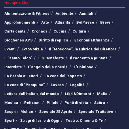
Navigate Site
Alimentazione & Fitness
Ambiente
Animali
Approfondimenti
Arte
Attualità
BelPaese
Brevi
Carta canta
Cronaca
Cucina
Cultura
Dioghenes APS
Diritto di replica
Economia&finanza
Eventi
FotoNotizia
Il “Moscone”, la rubrica del Direttore
Il “santo Laico”
Il Guastafeste
Il racconto a puntate
Interviste
L’angolo della Poesia
L’Opinione
La Parola ai lettori
La voce dell’esperto
La voce di “Pasquino”
Lavoro
Legalità
Lettere dall’Italia e dal mondo
Libri&Dintorni
Mafie
Musica
Petizioni
Pillole
Punti di vista
Satira
Scopri il Molise
Speciale 25 Aprile
Speciale Trattative
Sport
Stragi di Ieri e di Oggi
Teatro, Cinema & Tv