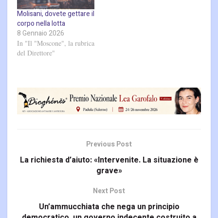
Molisani, dovete gettare il
corpo nella lotta
8 Gennaio 2026
In "Il "Moscone", la rubrica
del Direttore"
Previous Post
La richiesta d’aiuto: «Intervenite. La situazione è
grave»
Next Post
Un’ammucchiata che nega un principio
democratico, un governo indecente costruito a