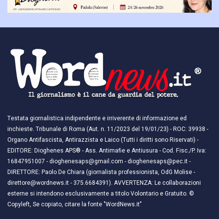
Testata giornalistica indipendente e irriverente di informazione ed
inchieste. Tribunale di Roma (Aut. n. 11/2023 del 19/01/23) - ROC: 39938 -
Organo Antifascista, Antirazzista e Laico (Tutti i diritti sono Riservati) -
EDITORE: Dioghenes APS® - Ass. Antimafie e Antiusura - Cod. Fisc./P. Iva:
16847951007 - dioghenesaps@gmail.com - dioghenesaps@pec.it - ​​
DIRETTORE: Paolo De Chiara (giornalista professionista, OdG Molise -
direttore@wordnews.it - ​​375.6684391). AVVERTENZA: Le collaborazioni
esterne si intendono esclusivamente a titolo Volontario e Gratuito. ©
Copyleft, Se copiato, citare la fonte "WordNews.it"