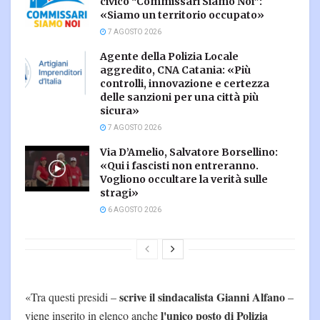
civico “Commissari Siamo Noi”:
«Siamo un territorio occupato»
7 AGOSTO 2026
Agente della Polizia Locale
aggredito, CNA Catania: «Più
controlli, innovazione e certezza
delle sanzioni per una città più
sicura»
7 AGOSTO 2026
Via D’Amelio, Salvatore Borsellino:
«Qui i fascisti non entreranno.
Vogliono occultare la verità sulle
stragi»
6 AGOSTO 2026
scrive il sindacalista Gianni Alfano
«Tra questi presidi –
–
l'unico posto di Polizia
viene inserito in elenco anche