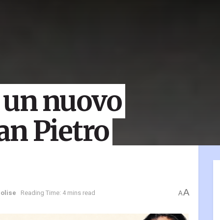
, un nuovo
an Pietro
A
Molise
Reading Time: 4 mins read
A