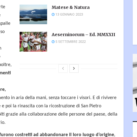
rte
Matese & Natura
13 GENNAIO 2023
e
spalle
rso
Aeserninorum – Ed. MMXXII
5 SETTEMBRE 2022
n
o
oltre,
menti
re,
ento in aria della mani, senza toccare i visori. E di rivivere
 e poi la rinascita con la ricostruzione di San Pietro
olti grazie alla collaborazione delle persone del paese, della
io.
 furono costretti ad abbandonare il loro luogo d’origine
,