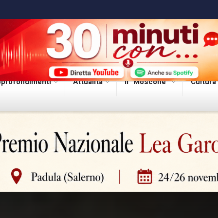
profondimenti
Attualità
Il “Moscone”
Cultura