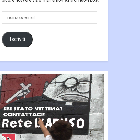
blog, e ricevere via e-mail le notifiche di nuovi post.
Indirizzo
email
Iscriviti