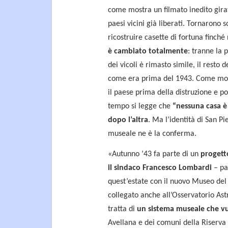
come mostra un filmato inedito gira
paesi vicini già liberati. Tornarono 
ricostruire casette di fortuna finché
è cambiato totalmente
: tranne la 
dei vicoli è rimasto simile, il resto 
come era prima del 1943. Come most
il paese prima della distruzione e poi
tempo si legge che
“nessuna casa è 
dopo l’altra
. Ma l’identità di San P
museale ne è la conferma.
«Autunno ’43 fa parte di un
progett
il sindaco Francesco Lombardi
– pa
quest’estate con il nuovo Museo del 
collegato anche all’Osservatorio Astr
tratta di
un sistema museale che vuo
Avellana e dei comuni della Riserva