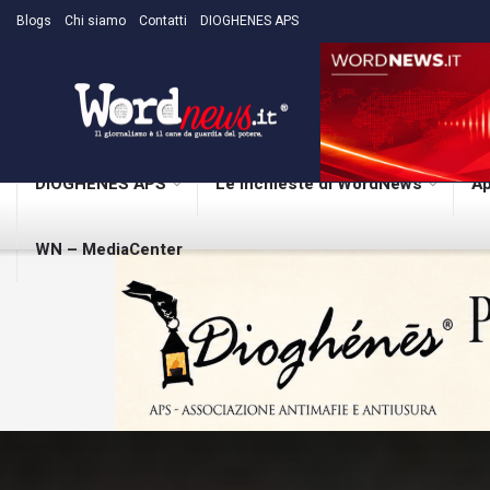
Blogs
Chi siamo
Contatti
DIOGHENES APS
DIOGHENES APS
Le inchieste di WordNews
Ap
WN – MediaCenter