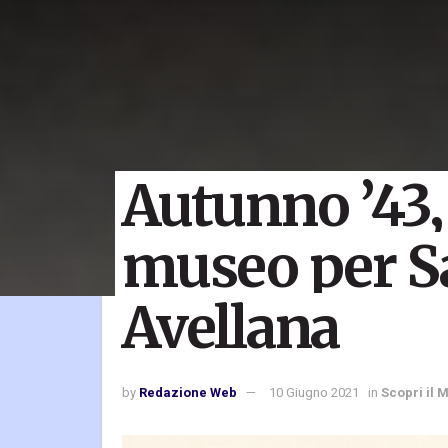
Autunno ’43
museo per S
Avellana
by
Redazione Web
10 Giugno 2021
in
Scopri il 