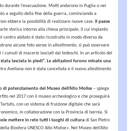
to durante l’evacuazione. Molti andarono in Puglia o nei
solo a seguito della fine della guerra, cominciando a
 non ebbero la possibilità di realizzare nuove case.
Il paese
parte storica intorno alla chiesa principale, il cui impianto
del centro abitato è stato ricostruito in modo diverso da
rano alcune foto aeree in allestimento, si può osservare
 i cumuli di macerie lasciati dai tedeschi. In un articolo del
stata lasciata in piedi”. Le abitazioni furono minate una
ietro Avellana non è stata cancellata e il nuovo allestimento
o di potenziamento del Museo dell’Alto Molise
– spiega
rtito nel 2017 con il museo archeologico e che proseguirà
Tartufo, con un sistema di fruizione digitale che sarà
onomico, in collaborazione con la Provincia di Isernia. Si
le mettere in rete tutti i luoghi di cultura
di San Pietro
 della Biosfera UNESCO Alto Molise». Nel Museo dell’Alto