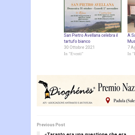
San Pietro Avellana celebra il
A Sa
tartufo bianco
Mus
30 Ottobre 2021
7 A
In "Eventi"
In "
Previous Post
«Taranto era una questione che era