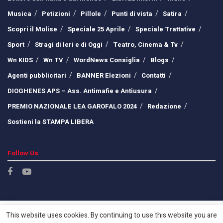
Musica
Petizioni
Pillole
Punti di vista
Satira
Scopri il Molise
Speciale 25 Aprile
Speciale Trattative
Sport
Stragi di Ieri e di Oggi
Teatro, Cinema & Tv
Wn KIDS
Wn TV
WordNews Consiglia
Blogs
Agenti pubblicitari
BANNER Elezioni
Contatti
DIOGHENES APS – Ass. Antimafie e Antiusura
PREMIO NAZIONALE LEA GAROFALO 2024
Redazione
Sostieni la STAMPA LIBERA
Follow Us
This website uses cookies. By continuing to use this website you are