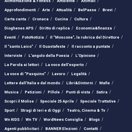
Alimentazione & Fitness
Ambiente
Animali
Approfondimenti
Arte
Attualità
BelPaese
Brevi
Carta canta
Cronaca
Cucina
Cultura
Dioghenes APS
Diritto di replica
Economia&finanza
Eventi
FotoNotizia
Il “Moscone”, la rubrica del Direttore
Il “santo Laico”
Il Guastafeste
Il racconto a puntate
Interviste
L’angolo della Poesia
L’Opinione
La Parola ai lettori
La voce dell’esperto
La voce di “Pasquino”
Lavoro
Legalità
Lettere dall’Italia e dal mondo
Libri&Dintorni
Mafie
Musica
Petizioni
Pillole
Punti di vista
Satira
Scopri il Molise
Speciale 25 Aprile
Speciale Trattative
Sport
Stragi di Ieri e di Oggi
Teatro, Cinema & Tv
Wn KIDS
Wn TV
WordNews Consiglia
Blogs
Agenti pubblicitari
BANNER Elezioni
Contatti