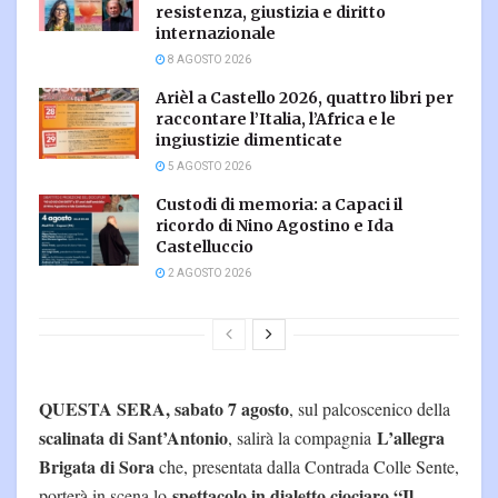
resistenza, giustizia e diritto
internazionale
8 AGOSTO 2026
Arièl a Castello 2026, quattro libri per
raccontare l’Italia, l’Africa e le
ingiustizie dimenticate
5 AGOSTO 2026
Custodi di memoria: a Capaci il
ricordo di Nino Agostino e Ida
Castelluccio
2 AGOSTO 2026
QUESTA SERA, sabato 7 agosto
, sul palcoscenico della
scalinata di Sant’Antonio
L’allegra
, salirà la compagnia
Brigata di Sora
che, presentata dalla Contrada Colle Sente,
spettacolo in dialetto ciociaro “Il
porterà in scena lo