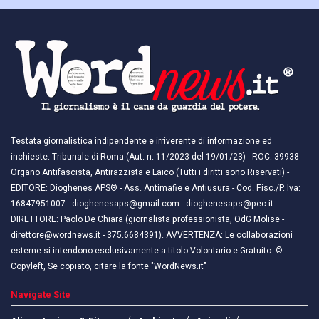
Testata giornalistica indipendente e irriverente di informazione ed
inchieste. Tribunale di Roma (Aut. n. 11/2023 del 19/01/23) - ROC: 39938 -
Organo Antifascista, Antirazzista e Laico (Tutti i diritti sono Riservati) -
EDITORE: Dioghenes APS® - Ass. Antimafie e Antiusura - Cod. Fisc./P. Iva:
16847951007 - dioghenesaps@gmail.com - dioghenesaps@pec.it - ​​
DIRETTORE: Paolo De Chiara (giornalista professionista, OdG Molise -
direttore@wordnews.it - ​​375.6684391). AVVERTENZA: Le collaborazioni
esterne si intendono esclusivamente a titolo Volontario e Gratuito. ©
Copyleft, Se copiato, citare la fonte "WordNews.it"
Navigate Site