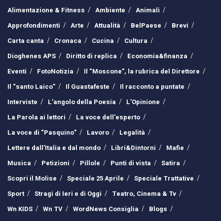
Alimentazione & Fitness
Ambiente
Animali
Approfondimenti
Arte
Attualità
BelPaese
Brevi
Carta canta
Cronaca
Cucina
Cultura
Dioghenes APS
Diritto di replica
Economia&finanza
Eventi
FotoNotizia
Il “Moscone”, la rubrica del Direttore
Il “santo Laico”
Il Guastafeste
Il racconto a puntate
Interviste
L’angolo della Poesia
L’Opinione
La Parola ai lettori
La voce dell’esperto
La voce di “Pasquino”
Lavoro
Legalità
Lettere dall’Italia e dal mondo
Libri&Dintorni
Mafie
Musica
Petizioni
Pillole
Punti di vista
Satira
Scopri il Molise
Speciale 25 Aprile
Speciale Trattative
Sport
Stragi di Ieri e di Oggi
Teatro, Cinema & Tv
Wn KIDS
Wn TV
WordNews Consiglia
Blogs