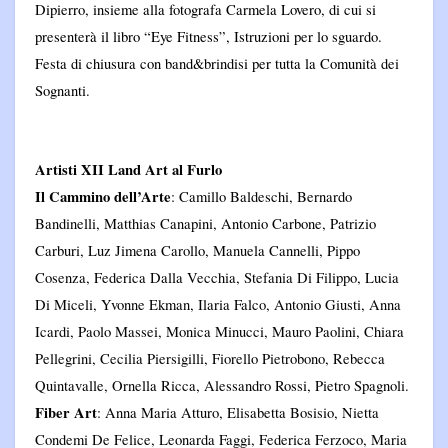
Dipierro, insieme alla fotografa Carmela Lovero, di cui si
presenterà il libro “Eye Fitness”, Istruzioni per lo sguardo.
Festa di chiusura con band&brindisi per tutta la Comunità dei
Sognanti.
Artisti XII Land Art al Furlo
Il Cammino dell’Arte
:
Camillo
Baldeschi
, Bernardo
Bandinelli, Matthias Canapini, Antonio Carbone, Patrizio
Carburi, Luz Jimena Carollo, Manuela Cannelli, Pippo
Cosenza, Federica Dalla Vecchia, Stefania Di Filippo, Lucia
Di Miceli,
Yvonne
Ekman
, Ilaria Falco, Antonio Giusti, Anna
Icardi, Paolo
Massei
, Monica Minucci, Mauro Paolini, Chiara
Pellegrini, Cecilia
Piersigilli
, Fiorello Pietrobono, Rebecca
Quintavalle, Ornella Ricca, Alessandro Rossi, Pietro Spagnoli.
Fiber Art
: Anna Maria Atturo, Elisabetta Bosisio, Nietta
Condemi De Felice, Leonarda Faggi, Federica
Ferzoco
, Maria