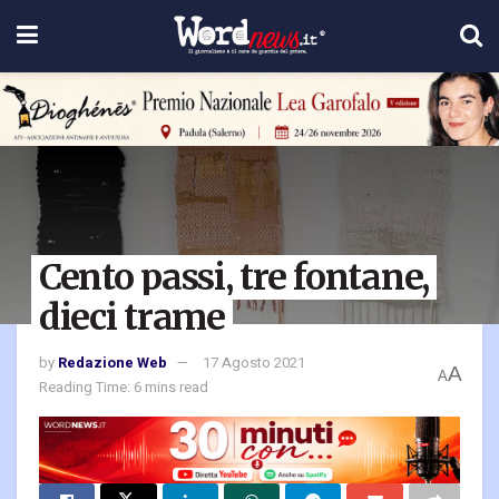
Cento passi, tre fontane,
dieci trame
by
Redazione Web
17 Agosto 2021
A
A
Reading Time: 6 mins read