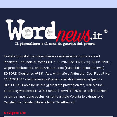
Testata giornalistica indipendente e irriverente di informazione ed
inchieste. Tribunale di Roma (Aut. n. 11/2023 del 19/01/23) - ROC: 39938 -
Organo Antifascista, Antirazzista e Laico (Tutti i diritti sono Riservati) -
EDITORE: Dioghenes APS® - Ass. Antimafie e Antiusura - Cod. Fisc./P. Iva:
16847951007 - dioghenesaps@gmail.com - dioghenesaps@pec.it - ​​
DIRETTORE: Paolo De Chiara (giornalista professionista, OdG Molise -
direttore@wordnews.it - ​​375.6684391). AVVERTENZA: Le collaborazioni
esterne si intendono esclusivamente a titolo Volontario e Gratuito. ©
Copyleft, Se copiato, citare la fonte "WordNews.it"
Navigate Site