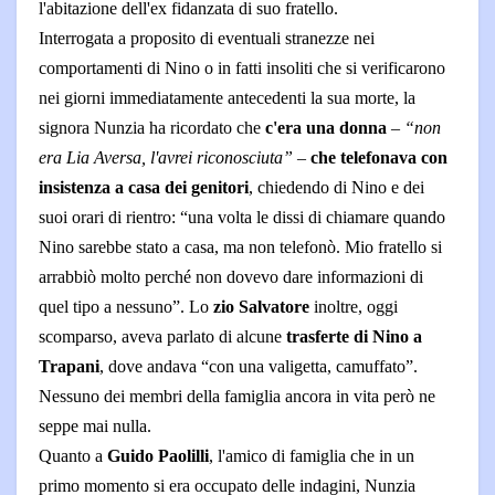
l'abitazione dell'ex fidanzata di suo fratello.
Interrogata a proposito di eventuali stranezze nei
comportamenti di Nino o in fatti insoliti che si verificarono
nei giorni immediatamente antecedenti la sua morte, la
signora Nunzia ha ricordato che
c'era una donna
–
“non
era Lia Aversa, l'avrei riconosciuta”
–
che telefonava con
insistenza a casa dei genitori
, chiedendo di Nino e dei
suoi orari di rientro: “una volta le dissi di chiamare quando
Nino sarebbe stato a casa, ma non telefonò. Mio fratello si
arrabbiò molto perché non dovevo dare informazioni di
quel tipo a nessuno”. Lo
zio Salvatore
inoltre, oggi
scomparso, aveva parlato di alcune
trasferte di Nino a
Trapani
, dove andava “con una valigetta, camuffato”.
Nessuno dei membri della famiglia ancora in vita però ne
seppe mai nulla.
Quanto a
Guido Paolilli
, l'amico di famiglia che in un
primo momento si era occupato delle indagini, Nunzia