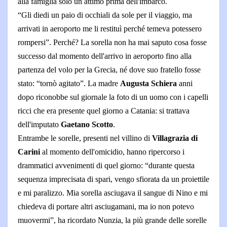
alla famiglia solo un attimo prima dell'imbarco.
“Gli diedi un paio di occhiali da sole per il viaggio, ma
arrivati in aeroporto me li restituì perché temeva potessero
rompersi”. Perché? La sorella non ha mai saputo cosa fosse
successo dal momento dell'arrivo in aeroporto fino alla
partenza del volo per la Grecia, né dove suo fratello fosse
stato: “tornò agitato”. La madre
Augusta Schiera
anni
dopo riconobbe sul giornale la foto di un uomo con i capelli
ricci che era presente quel giorno a Catania: si trattava
dell'imputato
Gaetano Scotto
.
Entrambe le sorelle, presenti nel villino di
Villagrazia di
Carini
al momento dell'omicidio, hanno ripercorso i
drammatici avvenimenti di quel giorno: “durante questa
sequenza imprecisata di spari, vengo sfiorata da un proiettile
e mi paralizzo. Mia sorella asciugava il sangue di Nino e mi
chiedeva di portare altri asciugamani, ma io non potevo
muovermi”, ha ricordato Nunzia, la più grande delle sorelle