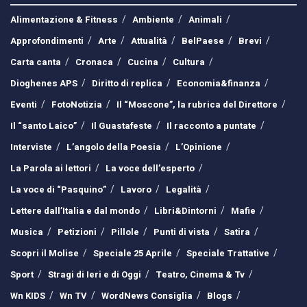
Alimentazione & Fitness
Ambiente
Animali
Approfondimenti
Arte
Attualità
BelPaese
Brevi
Carta canta
Cronaca
Cucina
Cultura
Dioghenes APS
Diritto di replica
Economia&finanza
Eventi
FotoNotizia
Il “Moscone”, la rubrica del Direttore
Il “santo Laico”
Il Guastafeste
Il racconto a puntate
Interviste
L’angolo della Poesia
L’Opinione
La Parola ai lettori
La voce dell’esperto
La voce di “Pasquino”
Lavoro
Legalità
Lettere dall’Italia e dal mondo
Libri&Dintorni
Mafie
Musica
Petizioni
Pillole
Punti di vista
Satira
Scopri il Molise
Speciale 25 Aprile
Speciale Trattative
Sport
Stragi di Ieri e di Oggi
Teatro, Cinema & Tv
Wn KIDS
Wn TV
WordNews Consiglia
Blogs