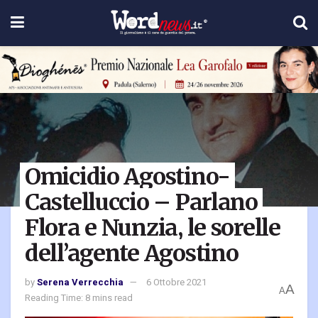
Omicidio Agostino-
Castelluccio – Parlano
Flora e Nunzia, le sorelle
dell’agente Agostino
by
Serena Verrecchia
6 Ottobre 2021
A
A
Reading Time: 8 mins read