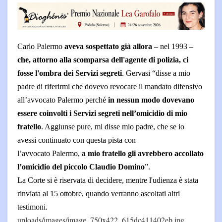
Carlo Palermo
aveva sospettato già allora
– nel 1993 –
che, attorno alla scomparsa dell'agente di polizia, ci
fosse l'ombra dei Servizi segreti
. Gervasi “
disse a mio
padre di riferirmi che dovevo revocare il mandato difensivo
all’avvocato
Palermo
perché
in nessun modo dovevano
essere coinvolti i Servizi segreti nell’omicidio di mio
fratello
. Aggiunse pure, mi disse mio padre, che se io
avessi continuato con questa pista con
l’avvocato
Palermo,
a mio fratello gli avrebbero accollato
l’omicidio del piccolo Claudio Domino
”.
La Corte si è riservata di decidere, mentre l'udienza è stata
rinviata al 15 ottobre, quando verranno ascoltati altri
testimoni.
uploads/images/image_750x422_615dc411402eb.jpg