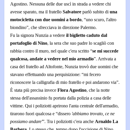
Agostino. Nessuna delle due uscì in strada a vedere chi
avesse sparato, ma il fratello
Salvatore
parlò subito di
una
motocicletta con due uomini a bordo
, “uno scuro, l'altro
biondino”, che sfrecciava in direzione Palermo.
Fu la signora Nunzia a vedere
il biglietto caduto dal
portafoglio di Nino
, la sera che suo padre lo scagliò con
rabbia contro il muro, nel quale c'era scritto “
se mi succede
qualcosa, andate a vedere nel mio armadio
”. Arrivata a
casa del fratello ad Altofonte, Nunzia trovò due uomini che
stavano effettuando una perquisizione: “mi fecero
riconoscere la calligrafia di mio fratello e poi andarono via”.
È stata più precisa invece
Flora Agostino
, che la notte
stessa dell'assassinio fu portata dalla polizia a casa delle
vittime. Qui i poliziotti aprirono l'anta centrale dell'armadio,
tirarono fuori qualcosa e “dissero
'abbiamo trovato, ce ne
possiamo andare'
”. Tra i poliziotti c'era anche
Arnaldo La
Barbera
. Lo stesso che, tempo dopo l'uccisione di Nino,