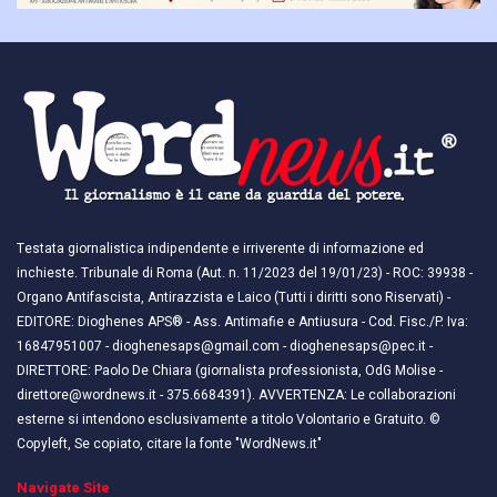
Testata giornalistica indipendente e irriverente di informazione ed
inchieste. Tribunale di Roma (Aut. n. 11/2023 del 19/01/23) - ROC: 39938 -
Organo Antifascista, Antirazzista e Laico (Tutti i diritti sono Riservati) -
EDITORE: Dioghenes APS® - Ass. Antimafie e Antiusura - Cod. Fisc./P. Iva:
16847951007 - dioghenesaps@gmail.com - dioghenesaps@pec.it - ​​
DIRETTORE: Paolo De Chiara (giornalista professionista, OdG Molise -
direttore@wordnews.it - ​​375.6684391). AVVERTENZA: Le collaborazioni
esterne si intendono esclusivamente a titolo Volontario e Gratuito. ©
Copyleft, Se copiato, citare la fonte "WordNews.it"
Navigate Site