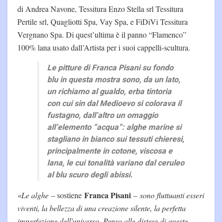
di Andrea Navone, Tessitura Enzo Stella srl Tessitura
Pertile srl, Quagliotti Spa, Vay Spa, e FiDiVi Tessitura
Vergnano Spa. Di quest’ultima è il panno “Flamenco”
100% lana usato dall’Artista per i suoi cappelli-scultura.
Le pitture di Franca Pisani su fondo
blu in questa mostra sono, da un lato,
un richiamo al gualdo, erba tintoria
con cui sin dal Medioevo si colorava il
fustagno, dall’altro un omaggio
all’elemento “acqua”: alghe marine si
stagliano in bianco sui tessuti chieresi,
principalmente in cotone, viscosa e
lana, le cui tonalità variano dal ceruleo
al blu scuro degli abissi.
Franca Pisani
«Le alghe
– sostiene
–
sono fluttuanti esseri
viventi, la bellezza di una creazione silente, la perfetta
imperfezione dell'universo. Penso alle distese di queste