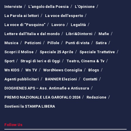
Interviste
L’angolo della Poesia
L’Opinione
La Parola ai lettori
La voce dell’esperto
La voce di “Pasquino”
Lavoro
Legalità
Lettere dall’Italia e dal mondo
Libri&Dintorni
Mafie
Musica
Petizioni
Pillole
Punti di vista
Satira
Scopri il Molise
Speciale 25 Aprile
Speciale Trattative
Sport
Stragi di Ieri e di Oggi
Teatro, Cinema & Tv
Wn KIDS
Wn TV
WordNews Consiglia
Blogs
Agenti pubblicitari
BANNER Elezioni
Contatti
DIOGHENES APS – Ass. Antimafie e Antiusura
PREMIO NAZIONALE LEA GAROFALO 2024
Redazione
Sostieni la STAMPA LIBERA
Follow Us