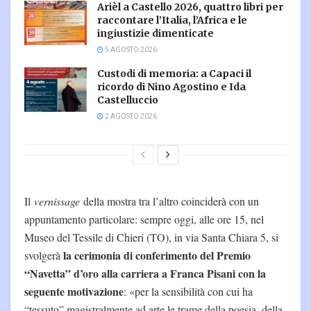
Arièl a Castello 2026, quattro libri per
raccontare l’Italia, l’Africa e le
ingiustizie dimenticate
5 AGOSTO 2026
Custodi di memoria: a Capaci il
ricordo di Nino Agostino e Ida
Castelluccio
2 AGOSTO 2026
Il
vernissage
della mostra tra l’altro coinciderà con un
appuntamento particolare: sempre oggi, alle ore 15, nel
Museo del Tessile di Chieri (TO), in via Santa Chiara 5, si
la cerimonia di conferimento del Premio
svolgerà
“Navetta” d’oro alla carriera a Franca Pisani con la
seguente motivazione
: «per la sensibilità con cui ha
“tessuto” magistralmente ad arte le trame della poesia, della