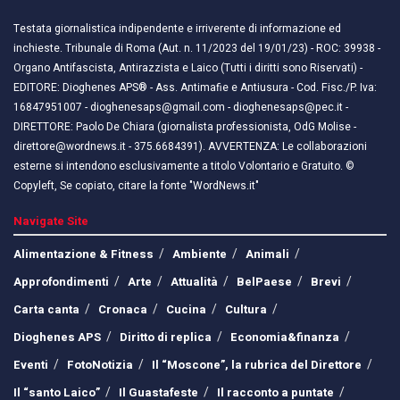
Testata giornalistica indipendente e irriverente di informazione ed
inchieste. Tribunale di Roma (Aut. n. 11/2023 del 19/01/23) - ROC: 39938 -
Organo Antifascista, Antirazzista e Laico (Tutti i diritti sono Riservati) -
EDITORE: Dioghenes APS® - Ass. Antimafie e Antiusura - Cod. Fisc./P. Iva:
16847951007 - dioghenesaps@gmail.com - dioghenesaps@pec.it - ​​
DIRETTORE: Paolo De Chiara (giornalista professionista, OdG Molise -
direttore@wordnews.it - ​​375.6684391). AVVERTENZA: Le collaborazioni
esterne si intendono esclusivamente a titolo Volontario e Gratuito. ©
Copyleft, Se copiato, citare la fonte "WordNews.it"
Navigate Site
Alimentazione & Fitness
Ambiente
Animali
Approfondimenti
Arte
Attualità
BelPaese
Brevi
Carta canta
Cronaca
Cucina
Cultura
Dioghenes APS
Diritto di replica
Economia&finanza
Eventi
FotoNotizia
Il “Moscone”, la rubrica del Direttore
Il “santo Laico”
Il Guastafeste
Il racconto a puntate