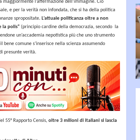
ina maggiormente l’affermazione dell’immagine. Ciò
ale, e per la verità non infondata, che si ha della politica
onanze spropositate.
L’attuale politicanza oltre a non
 la polis”
(principio cardine della democrazia, secondo la
facendone un’accademia nepotistica più che uno strumento
r il bene comune s’inserisce nella scienza assumendo
i presunte verità.
del 55° Rapporto Censis,
oltre 3 milioni di italiani si lascia