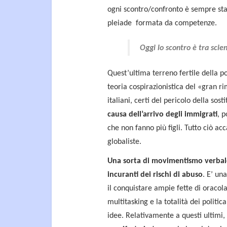
ogni scontro/confronto è sempre stat
pleiade formata da competenze.
Oggi lo scontro è tra scie
Quest’ultima terreno fertile della po
teoria cospirazionistica del «gran r
italiani, certi del pericolo della sost
causa dell’arrivo degli immigrati
, p
che non fanno più figli. Tutto ciò a
globaliste.
Una sorta di movimentismo verbale
incuranti dei rischi di abuso
. E’ un
il conquistare ampie fette di oracolan
multitasking e la totalità dei politic
idee. Relativamente a questi ultimi,