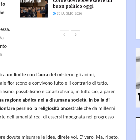
Come dovrebbe essere un
nto
buon politico oggi
 Se
30 LUGLIO 2026
tessa.
da
ento
di
tra un limite con l’aura del mistero:
gli animi,
le fioriscono e convivono tutto e il contrario di tutto,
hilismo, possibilismo e catastrofismo, in tutto ciò, a parer
a ragione abdica nella disumana società, in balia di
rionfare persino la religiosità ancestrale
che da millenni
rte dell’umanità rea di essersi impegnata nel progresso
re dovute misurare le idee, direte voi. E’ vero. Ma, ripeto,