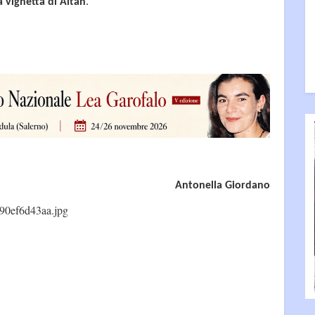
 vignetta di Altan
.
Antonella Giordano
90ef6d43aa.jpg