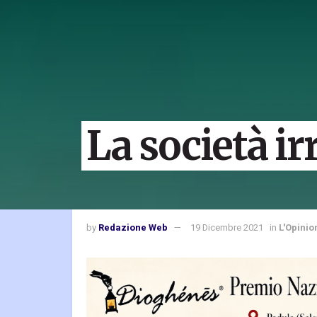
La società ir
by
Redazione Web
19 Dicembre 2021
in
L'Opinio