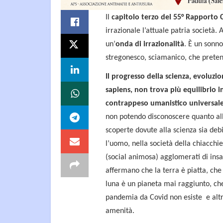
Il
capitolo terzo del 55° Rapporto C
irrazionale l’attuale patria società.
A
un’
onda di irrazionalità
. È un sonno
stregonesco, sciamanico, che pretend
Il progresso della scienza, evoluzio
sapiens, non trova più equilibrio i
contrappeso umanistico universal
non potendo disconoscere quanto al
scoperte dovute alla scienza sia deb
l’uomo, nella società della chiacchi
(social animosa) agglomerati di ins
affermano che la terra è piatta, che
luna è un pianeta mai raggiunto, ch
pandemia da Covid non esiste e alt
amenità.