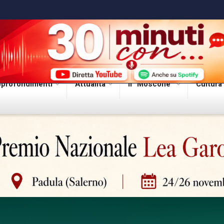
profondimenti
Attualità
Il “Moscone”
Cultura