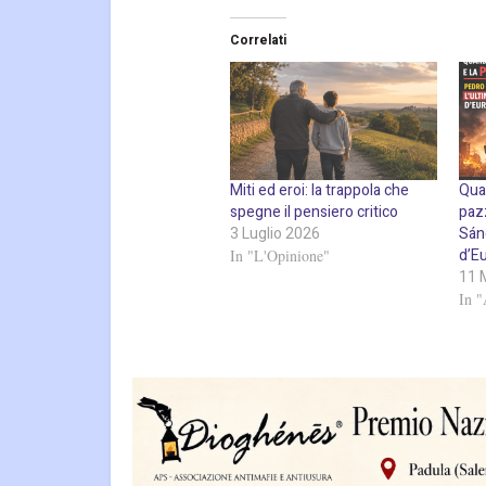
Correlati
Miti ed eroi: la trappola che
Quan
spegne il pensiero critico
paz
3 Luglio 2026
Sán
d’E
In "L'Opinione"
11 
In 