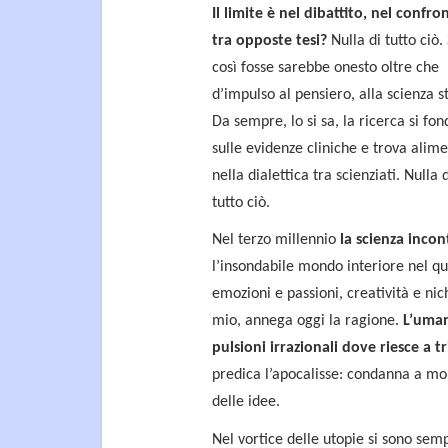
Il limite è nel dibattito, nel confro
tra opposte tesi?
Nulla di tutto ciò.
così fosse sarebbe onesto oltre che
d’impulso al pensiero, alla scienza s
Da sempre, lo si sa, la ricerca si fon
sulle evidenze cliniche e trova alim
nella dialettica tra scienziati. Nulla 
tutto ciò.
Nel terzo millennio
la scienza incon
l’insondabile mondo interiore nel qua
emozioni e passioni, creatività e nic
mio, annega oggi la ragione.
L’uman
pulsioni irrazionali dove riesce a t
predica l’apocalisse: condanna a mo
delle idee.
Nel vortice delle utopie si sono semp