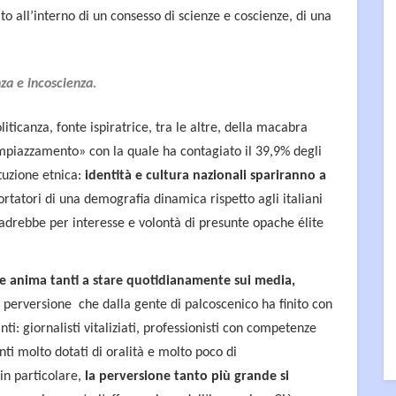
o all’interno di un consesso di scienze e coscienze, di una
nza e incoscienza.
liticanza, fonte ispiratrice, tra le altre, della macabra
impiazzamento» con la quale ha contagiato il 39,9% degli
ituzione etnica:
identità e cultura nazionali spariranno a
ortatori di una demografia dinamica rispetto agli italiani
ccadrebbe per interesse e volontà di presunte opache élite
 anima tanti a stare quotidianamente sui media,
a perversione che dalla gente di palcoscenico ha finito con
ti: giornalisti vitaliziati, professionisti con competenze
anti molto dotati di oralità e molto poco di
 in particolare,
la perversione tanto più grande si