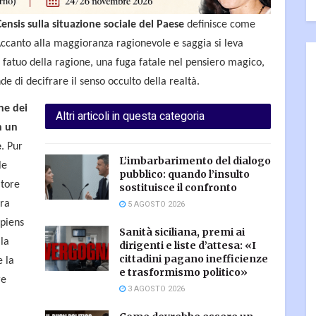
ensis sulla situazione sociale del Paese
definisce come
ccanto alla maggioranza ragionevole e saggia si leva
 fatuo della ragione, una fuga fatale nel pensiero magico,
e di decifrare il senso occulto della realtà.
ne dei
Altri articoli in questa categoria
n un
e
. Pur
L’imbarbarimento del dialogo
le
pubblico: quando l’insulto
itore
sostituisce il confronto
era
5 AGOSTO 2026
apiens
Sanità siciliana, premi ai
 la
dirigenti e liste d’attesa: «I
cittadini pagano inefficienze
e la
e trasformismo politico»
re
3 AGOSTO 2026