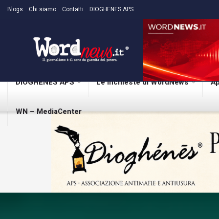
Blogs
Chi siamo
Contatti
DIOGHENES APS
DIOGHENES APS
Le inchieste di WordNews
Ap
WN – MediaCenter