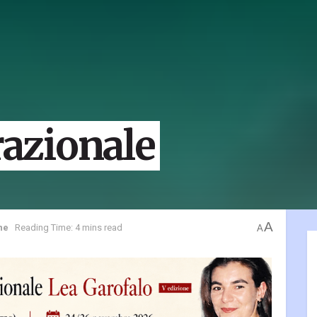
razionale
A
ne
Reading Time: 4 mins read
A