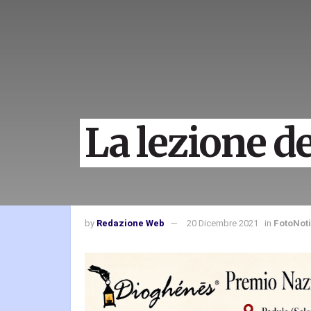
La lezione de
by
Redazione Web
20 Dicembre 2021
in
FotoNoti