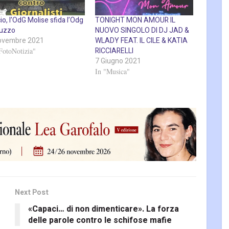
io, l’OdG Molise sfida l’Odg
TONIGHT MON AMOUR IL
uzzo
NUOVO SINGOLO DI DJ JAD &
ovembre 2021
WLADY FEAT. IL CILE & KATIA
RICCIARELLI
FotoNotizia"
7 Giugno 2021
In "Musica"
Next Post
«Capaci… di non dimenticare». La forza
delle parole contro le schifose mafie