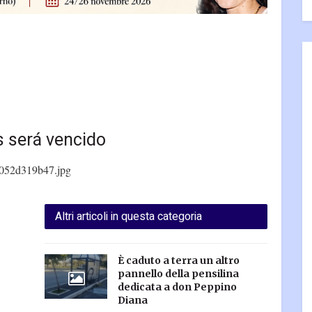
s será vencido
052d319b47.jpg
Altri articoli in questa categoria
È caduto a terra un altro
pannello della pensilina
dedicata a don Peppino
Diana