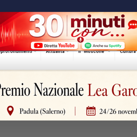
profondimenti
Attualità
Il “Moscone”
Cultura