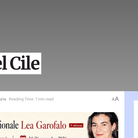
l Cile
A
zia
Reading Time: 1 min read
A