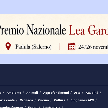
s
Ambiente
Animali
Approfondimenti
Arte
Attualità
arta canta
Cronaca
Cucina
Cultura
Dioghenes APS
nomia&finanza
Eventi
FotoNotizia