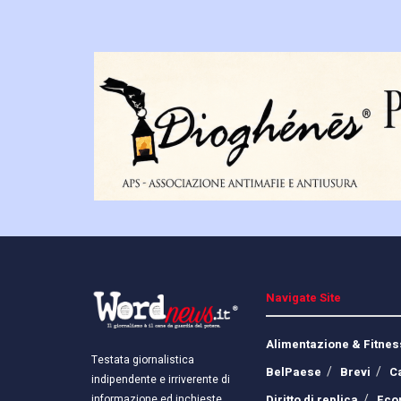
Navigate Site
Alimentazione & Fitnes
Testata giornalistica
BelPaese
Brevi
C
indipendente e irriverente di
Diritto di replica
Eco
informazione ed inchieste.