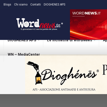
Blogs
Chi siamo
Contatti
DIOGHENES APS
DIOGHENES APS
Le inchieste di WordNews
Ap
WN – MediaCenter