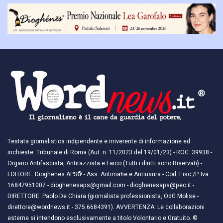
Testata giornalistica indipendente e irriverente di informazione ed
inchieste. Tribunale di Roma (Aut. n. 11/2023 del 19/01/23) - ROC: 39938 -
Organo Antifascista, Antirazzista e Laico (Tutti i diritti sono Riservati) -
EDITORE: Dioghenes APS® - Ass. Antimafie e Antiusura - Cod. Fisc./P. Iva:
16847951007 - dioghenesaps@gmail.com - dioghenesaps@pec.it - ​​
DIRETTORE: Paolo De Chiara (giornalista professionista, OdG Molise -
direttore@wordnews.it - ​​375.6684391). AVVERTENZA: Le collaborazioni
esterne si intendono esclusivamente a titolo Volontario e Gratuito. ©