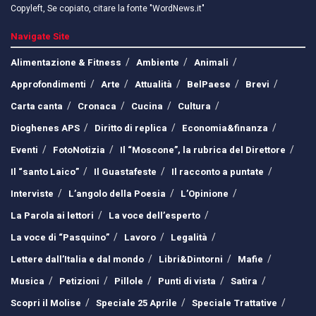
Copyleft, Se copiato, citare la fonte "WordNews.it"
Navigate Site
Alimentazione & Fitness
Ambiente
Animali
Approfondimenti
Arte
Attualità
BelPaese
Brevi
Carta canta
Cronaca
Cucina
Cultura
Dioghenes APS
Diritto di replica
Economia&finanza
Eventi
FotoNotizia
Il “Moscone”, la rubrica del Direttore
Il “santo Laico”
Il Guastafeste
Il racconto a puntate
Interviste
L’angolo della Poesia
L’Opinione
La Parola ai lettori
La voce dell’esperto
La voce di “Pasquino”
Lavoro
Legalità
Lettere dall’Italia e dal mondo
Libri&Dintorni
Mafie
Musica
Petizioni
Pillole
Punti di vista
Satira
Scopri il Molise
Speciale 25 Aprile
Speciale Trattative