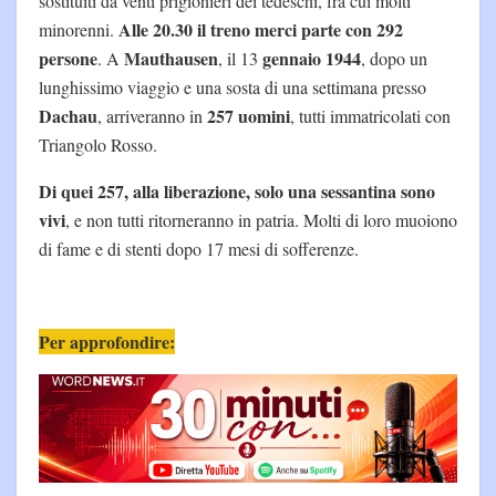
sostituiti da venti prigionieri dei tedeschi, fra cui molti
Alle 20.30 il treno merci parte con 292
minorenni.
persone
Mauthausen
gennaio 1944
. A
, il 13
, dopo un
lunghissimo viaggio e una sosta di una settimana presso
Dachau
257 uomini
, arriveranno in
, tutti immatricolati con
Triangolo Rosso.
Di quei 257, alla liberazione, solo una sessantina sono
vivi
, e non tutti ritorneranno in patria. Molti di loro muoiono
di fame e di stenti dopo 17 mesi di sofferenze.
Per approfondire: