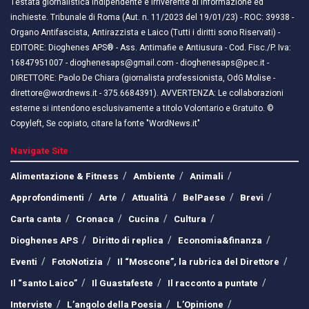
Testata giornalistica indipendente e irriverente di informazione ed
inchieste. Tribunale di Roma (Aut. n. 11/2023 del 19/01/23) - ROC: 39938 -
Organo Antifascista, Antirazzista e Laico (Tutti i diritti sono Riservati) -
EDITORE: Dioghenes APS® - Ass. Antimafie e Antiusura - Cod. Fisc./P. Iva:
16847951007 - dioghenesaps@gmail.com - dioghenesaps@pec.it - ​​
DIRETTORE: Paolo De Chiara (giornalista professionista, OdG Molise -
direttore@wordnews.it - ​​375.6684391). AVVERTENZA: Le collaborazioni
esterne si intendono esclusivamente a titolo Volontario e Gratuito. ©
Copyleft, Se copiato, citare la fonte "WordNews.it"
Navigate Site
Alimentazione & Fitness
Ambiente
Animali
Approfondimenti
Arte
Attualità
BelPaese
Brevi
Carta canta
Cronaca
Cucina
Cultura
Dioghenes APS
Diritto di replica
Economia&finanza
Eventi
FotoNotizia
Il “Moscone”, la rubrica del Direttore
Il “santo Laico”
Il Guastafeste
Il racconto a puntate
Interviste
L’angolo della Poesia
L’Opinione