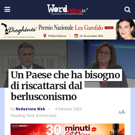
Un Paese che ha bisogno
di riscattarsi dal
berlusconismo
by
Redazione Web
4 Gennaio 2022
A
A
Reading Time: 8 mins read