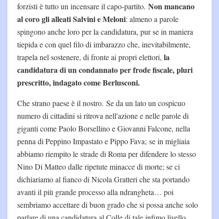
Non mancano
forzisti è tutto un incensare il capo-partito.
al coro gli alleati Salvini e Meloni
: almeno a parole
spingono anche loro per la candidatura, pur se in maniera
tiepida e con quel filo di imbarazzo che, inevitabilmente,
la
trapela nel sostenere, di fronte ai propri elettori,
candidatura di un condannato per frode fiscale, pluri
prescritto, indagato come Berlusconi.
Che strano paese è il nostro. Se da un lato un cospicuo
numero di cittadini si ritrova nell'azione e nelle parole di
giganti come Paolo Borsellino e Giovanni Falcone, nella
penna di Peppino Impastato e Pippo Fava; se in migliaia
abbiamo riempito le strade di Roma per difendere lo stesso
Nino Di Matteo dalle ripetute minacce di morte; se ci
dichiariamo al fianco di Nicola Gratteri che sta portando
avanti il più grande processo alla ndrangheta… poi
sembriamo accettare di buon grado che si possa anche solo
parlare di una candidatura al Colle di tale infimo livello.