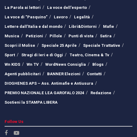
La Parola ai lettori
La voce dell’esperto
La voce di “Pasquino”
Lavoro
Legalità
Lettere dall’Italia e dal mondo
Libri&Dintorni
Mafie
Musica
Petizioni
Pillole
Punti di vista
Satira
Scopri il Molise
Speciale 25 Aprile
Speciale Trattative
Sport
Stragi di Ieri e di Oggi
Teatro, Cinema & Tv
Wn KIDS
Wn TV
WordNews Consiglia
Blogs
Agenti pubblicitari
BANNER Elezioni
Contatti
DIOGHENES APS – Ass. Antimafie e Antiusura
PREMIO NAZIONALE LEA GAROFALO 2024
Redazione
Sostieni la STAMPA LIBERA
Follow Us